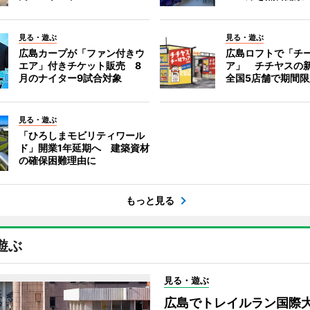
見る・遊ぶ
見る・遊ぶ
広島カープが「ファン付きウ
広島ロフトで「チ
エア」付きチケット販売 8
ア」 チチヤスの
月のナイター9試合対象
全国5店舗で期間
見る・遊ぶ
「ひろしまモビリティワール
ド」開業1年延期へ 建築資材
の確保困難理由に
もっと見る
遊ぶ
見る・遊ぶ
広島でトレイルラン国際