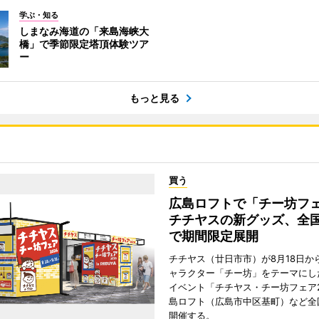
学ぶ・知る
しまなみ海道の「来島海峡大
橋」で季節限定塔頂体験ツア
ー
もっと見る
買う
広島ロフトで「チー坊
チチヤスの新グッズ、全国
で期間限定展開
チチヤス（廿日市市）が8月18日か
ャラクター「チー坊」をテーマにし
イベント「チチヤス・チー坊フェア2
島ロフト（広島市中区基町）など全
開催する。