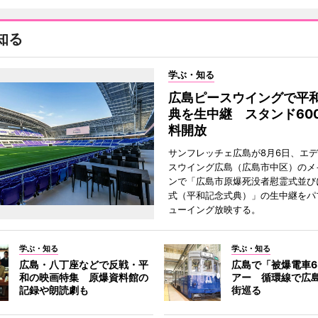
知る
学ぶ・知る
広島ピースウイングで平
典を生中継 スタンド60
料開放
サンフレッチェ広島が8月6日、エ
スウイング広島（広島市中区）のメ
ンで「広島市原爆死没者慰霊式並び
式（平和記念式典）」の生中継をパ
ューイング放映する。
学ぶ・知る
学ぶ・知る
広島・八丁座などで反戦・平
広島で「被爆電車6
和の映画特集 原爆資料館の
アー 循環線で広
記録や朗読劇も
街巡る