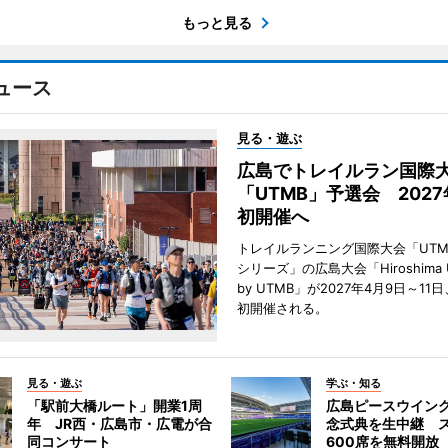
もっと見る
ュース
見る・遊ぶ
広島でトレイルラン国際
「UTMB」予選会 202
初開催へ
トレイルランニング国際大会「UTM
シリーズ」の広島大会「Hiroshima Ultr
by UTMB」が2027年4月9日～1
初開催される。
見る・遊ぶ
学ぶ・知る
「駅前大橋ルート」開業1周
広島ピースウイン
年 JR西・広島市・広電が合
念式典を生中継 
同コンサート
600席を無料開放