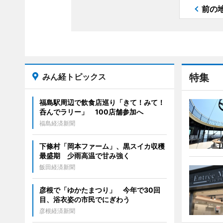
前の
みん経トピックス
特集
福島駅周辺で飲食店巡り「きて！みて！
呑んでラリー」 100店舗参加へ
福島経済新聞
下條村「岡本ファーム」、黒スイカ収穫
最盛期 少雨高温で甘み強く
飯田経済新聞
彦根で「ゆかたまつり」 今年で30回
目、浴衣姿の市民でにぎわう
彦根経済新聞