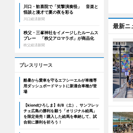
川口・歓喜院で「笑撃演奏怪」 音楽と
怪談と漫才で夏の夜を彩る
川口経済新聞
最新ニ
秩父・三峯神社をイメージしたルームス
プレー 「秩父アロマラボ」が商品化
秩父経済新聞
プレスリリース
酷暑から愛車を守るエフシーエルが車種専
用ダッシュボードマットに新適合車種が登
場
【kiondひろしま】8/8（土）、サンフレッ
チェ広島の勝利を願う「オリジナル絵馬」
を限定発売！購入した絵馬を奉納して、試
合前に勝利を祈ろう！