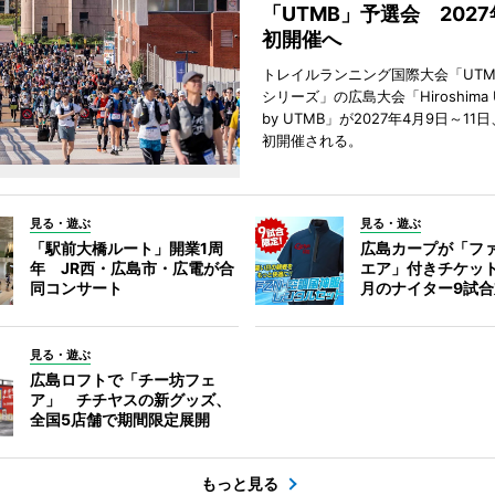
「UTMB」予選会 202
初開催へ
トレイルランニング国際大会「UTM
シリーズ」の広島大会「Hiroshima Ultr
by UTMB」が2027年4月9日～1
初開催される。
見る・遊ぶ
見る・遊ぶ
「駅前大橋ルート」開業1周
広島カープが「フ
年 JR西・広島市・広電が合
エア」付きチケッ
同コンサート
月のナイター9試
見る・遊ぶ
広島ロフトで「チー坊フェ
ア」 チチヤスの新グッズ、
全国5店舗で期間限定展開
もっと見る