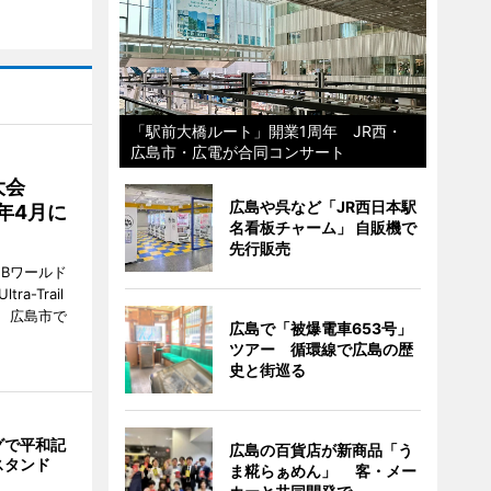
「駅前大橋ルート」開業1周年 JR西・
広島市・広電が合同コンサート
大会
広島や呉など「JR西日本駅
7年4月に
名看板チャーム」 自販機で
先行販売
Bワールド
a-Trail
1日、広島市で
広島で「被爆電車653号」
ツアー 循環線で広島の歴
史と街巡る
グで平和記
広島の百貨店が新商品「う
スタンド
ま糀らぁめん」 客・メー