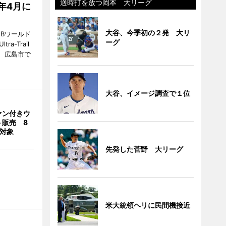
適時打を放つ岡本 大リーグ
7年4月に
大谷、今季初の２発 大リ
Bワールド
ーグ
a-Trail
1日、広島市で
大谷、イメージ調査で１位
ァン付きウ
ト販売 8
合対象
先発した菅野 大リーグ
米大統領ヘリに民間機接近