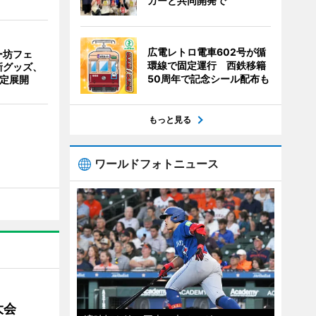
カーと共同開発で
広電レトロ電車602号が循
ー坊フェ
環線で固定運行 西鉄移籍
新グッズ、
50周年で記念シール配布も
限定展開
もっと見る
ワールドフォトニュース
大会