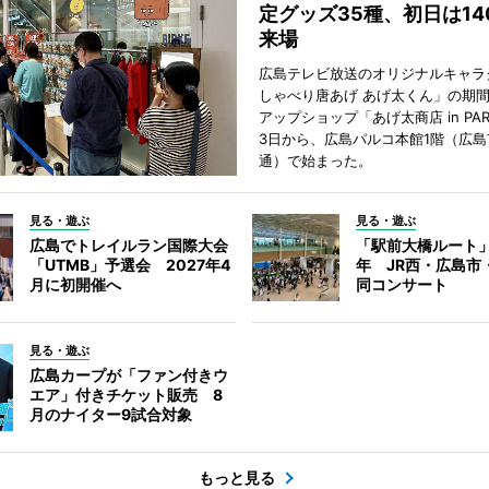
定グッズ35種、初日は14
来場
広島テレビ放送のオリジナルキャラ
しゃべり唐あげ あげ太くん」の期
アップショップ「あげ太商店 in PA
3日から、広島パルコ本館1階（広島
通）で始まった。
見る・遊ぶ
見る・遊ぶ
広島でトレイルラン国際大会
「駅前大橋ルート」
「UTMB」予選会 2027年4
年 JR西・広島市
月に初開催へ
同コンサート
見る・遊ぶ
広島カープが「ファン付きウ
エア」付きチケット販売 8
月のナイター9試合対象
もっと見る