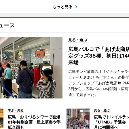
もっと見る
ュース
見る・遊ぶ
広島パルコで「あげ太商
定グッズ35種、初日は14
来場
広島テレビ放送のオリジナルキャラ
しゃべり唐あげ あげ太くん」の期
アップショップ「あげ太商店 in PA
3日から、広島パルコ本館1階（広島
通）で始まった。
学ぶ・知る
見る・遊ぶ
広島・おりづるタワーで被爆
広島でトレイルラ
81年特別企画 屋上演奏や手
「UTMB」予選会 
紙企画も
月に初開催へ