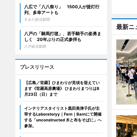
八広で「八八祭り」 1500人が提灯行
列、多幸アートも
すみだ経済新聞
最新ニ
八戸の「騎馬打毬」、若手騎手の姿勇ま
しく 20年ぶりの正式参拝も
八戸経済新聞
プレスリリース
【広島／世羅】ひまわりが見頃を迎えてい
ます《世羅高原農場》 ひまわりまつりは8
月23日（日）まで
インテリアスタイリスト黒田美津子氏が主
宰するLaboratoryy｜Fern｜Barnにて開催
する「unconstructed 木と布をそばに」へ
参加。