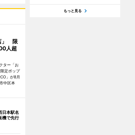
もっと見る
店」 限
00人超
クター「お
間限定ポップ
RCO」が8月
市中区本
西日本駅名
販機で先行