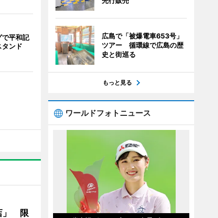
先行販売
広島で「被爆電車653号」
グで平和記
ツアー 循環線で広島の歴
スタンド
史と街巡る
もっと見る
ワールドフォトニュース
店」 限