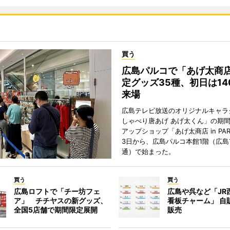
買う
広島パルコで「あげ太商
定グッズ35種、初日は14
来場
広島テレビ放送のオリジナルキャラ
しゃべり唐あげ あげ太くん」の期
アップショップ「あげ太商店 in PA
3日から、広島パルコ本館1階（広島
通）で始まった。
買う
買う
広島ロフトで「チー坊フェ
広島や呉など「JR
ア」 チチヤスの新グッズ、
看板チャーム」 自
全国5店舗で期間限定展開
販売