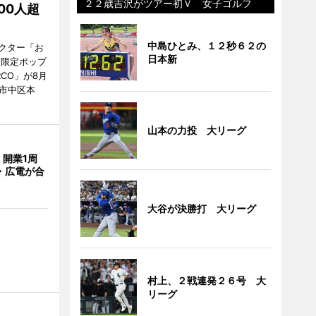
２２歳吉沢がツアー初Ｖ 女子ゴルフ
00人超
中島ひとみ、１２秒６２の
クター「お
日本新
間限定ポップ
RCO」が8月
市中区本
山本の力投 大リーグ
開業1周
・広電が合
大谷が決勝打 大リーグ
村上、２戦連発２６号 大
リーグ