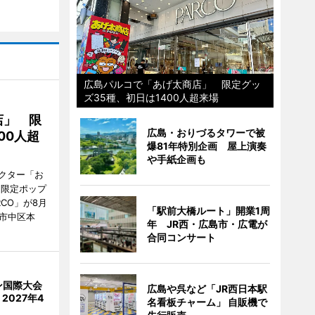
広島パルコで「あげ太商店」 限定グッ
ズ35種、初日は1400人超来場
店」 限
広島・おりづるタワーで被
00人超
爆81年特別企画 屋上演奏
や手紙企画も
クター「お
間限定ポップ
RCO」が8月
「駅前大橋ルート」開業1周
市中区本
年 JR西・広島市・広電が
合同コンサート
ン国際大会
広島や呉など「JR西日本駅
2027年4
名看板チャーム」 自販機で