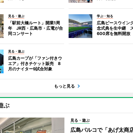
見る・遊ぶ
学ぶ・知る
「駅前大橋ルート」開業1周
広島ピースウイン
年 JR西・広島市・広電が合
念式典を生中継 
同コンサート
600席を無料開放
見る・遊ぶ
広島カープが「ファン付きウ
エア」付きチケット販売 8
月のナイター9試合対象
もっと見る
遊ぶ
見る・遊ぶ
広島パルコで「あげ太商