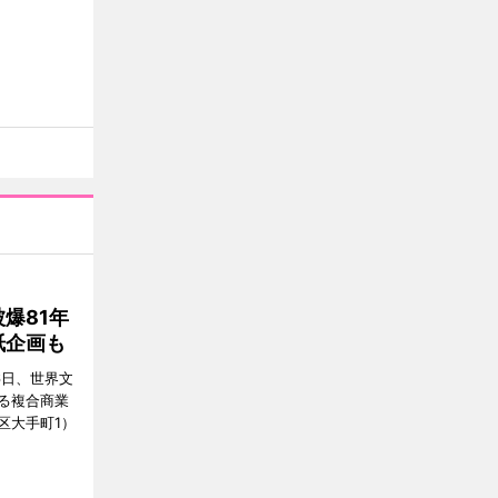
爆81年
紙企画も
6日、世界文
る複合商業
区大手町1）