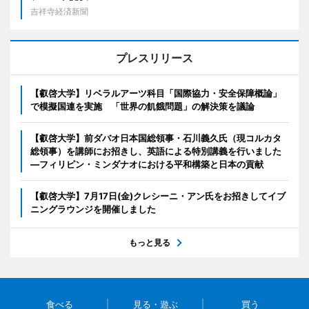
吉祥寺経済新聞
プレスリリース
【叡啓大学】リベラルアーツ科目「国際協力・安全保障概論」
で模擬国連を実施 「世界の飢餓問題」の解決策を議論
【叡啓大学】前ダバオ日本国総領事・石川義久氏（現コルカタ
総領事）を講師にお招きし、英語による特別講義を行いました
―フィリピン・ミンダナオにおける平和構築と日本の貢献
【叡啓大学】7月17日(金)クレシーニ・アン氏をお招きしてイブ
ニングラウンジを開催しました
もっと見る
食べる
見る・遊ぶ
買う