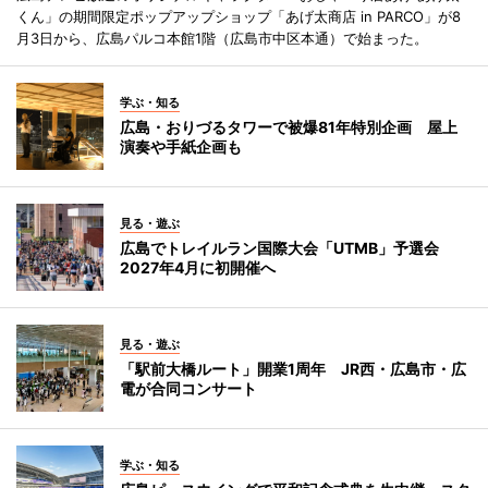
くん」の期間限定ポップアップショップ「あげ太商店 in PARCO」が8
月3日から、広島パルコ本館1階（広島市中区本通）で始まった。
学ぶ・知る
広島・おりづるタワーで被爆81年特別企画 屋上
演奏や手紙企画も
見る・遊ぶ
広島でトレイルラン国際大会「UTMB」予選会
2027年4月に初開催へ
見る・遊ぶ
「駅前大橋ルート」開業1周年 JR西・広島市・広
電が合同コンサート
学ぶ・知る