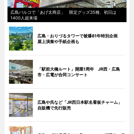
広島パルコで「あげ太商店」 限定グッズ35種、初日は
1400人超来場
広島・おりづるタワーで被爆81年特別企画
屋上演奏や手紙企画も
「駅前大橋ルート」開業1周年 JR西・広島
市・広電が合同コンサート
広島や呉など「JR西日本駅名看板チャーム」
自販機で先行販売