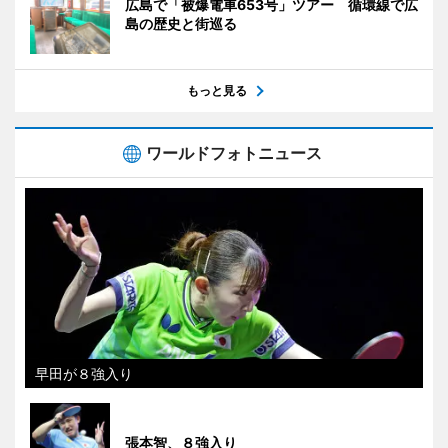
広島で「被爆電車653号」ツアー 循環線で広
島の歴史と街巡る
もっと見る
ワールドフォトニュース
早田が８強入り
張本智、８強入り