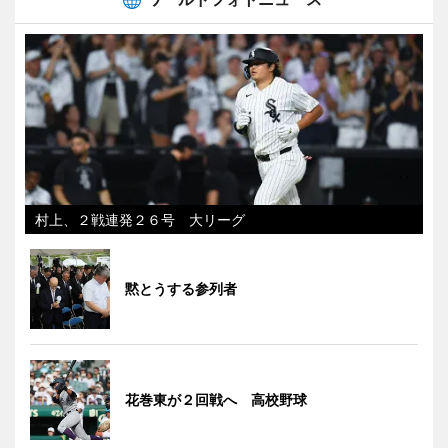
村上、２戦連発２６号 大リーグ
黙とうする参列者
花巻東が２回戦へ 高校野球