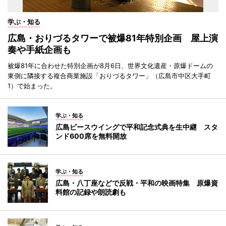
学ぶ・知る
広島・おりづるタワーで被爆81年特別企画 屋上演
奏や手紙企画も
被爆81年に合わせた特別企画が8月6日、世界文化遺産・原爆ドームの
東側に隣接する複合商業施設「おりづるタワー」（広島市中区大手町
1）で始まった。
学ぶ・知る
広島ピースウイングで平和記念式典を生中継 スタ
ンド600席を無料開放
学ぶ・知る
広島・八丁座などで反戦・平和の映画特集 原爆資
料館の記録や朗読劇も