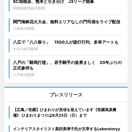
SC相模原、熊本と引き分け J3リーグ開幕
相模原町田経済新聞
関門海峡花火大会、無料エリアなしの門司側をライブ配信
小倉経済新聞
八広で「八八祭り」 1500人が提灯行列、多幸アートも
すみだ経済新聞
八戸の「騎馬打毬」、若手騎手の姿勇ましく 20年ぶりの
正式参拝も
八戸経済新聞
プレスリリース
【広島／世羅】ひまわりが見頃を迎えています《世羅高原農
場》 ひまわりまつりは8月23日（日）まで
インテリアスタイリスト黒田美津子氏が主宰するLaboratoryy