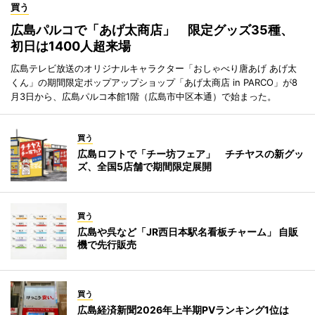
買う
広島パルコで「あげ太商店」 限定グッズ35種、
初日は1400人超来場
広島テレビ放送のオリジナルキャラクター「おしゃべり唐あげ あげ太
くん」の期間限定ポップアップショップ「あげ太商店 in PARCO」が8
月3日から、広島パルコ本館1階（広島市中区本通）で始まった。
買う
広島ロフトで「チー坊フェア」 チチヤスの新グッ
ズ、全国5店舗で期間限定展開
買う
広島や呉など「JR西日本駅名看板チャーム」 自販
機で先行販売
買う
広島経済新聞2026年上半期PVランキング1位は