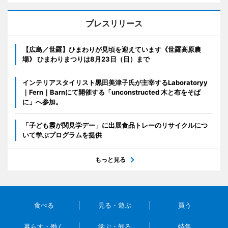
プレスリリース
【広島／世羅】ひまわりが見頃を迎えています《世羅高原農
場》 ひまわりまつりは8月23日（日）まで
インテリアスタイリスト黒田美津子氏が主宰するLaboratoryy
｜Fern｜Barnにて開催する「unconstructed 木と布をそば
に」へ参加。
「子ども霞が関見学デー」に出展食品トレーのリサイクルにつ
いて学ぶプログラムを提供
もっと見る
食べる
見る・遊ぶ
買う
暮らす・働く
学ぶ・知る
特集