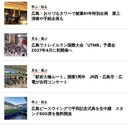
学ぶ・知る
広島・おりづるタワーで被爆81年特別企画 屋上
演奏や手紙企画も
見る・遊ぶ
広島でトレイルラン国際大会「UTMB」予選会
2027年4月に初開催へ
見る・遊ぶ
「駅前大橋ルート」開業1周年 JR西・広島市・広
電が合同コンサート
学ぶ・知る
広島ピースウイングで平和記念式典を生中継 スタ
ンド600席を無料開放