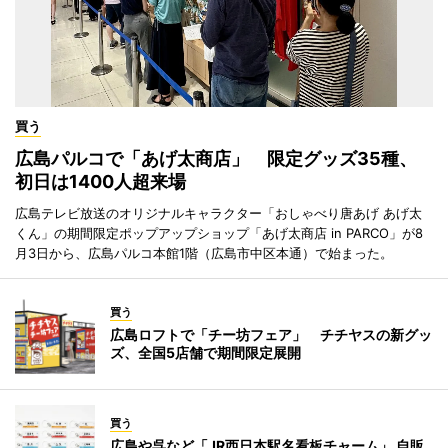
買う
広島パルコで「あげ太商店」 限定グッズ35種、
初日は1400人超来場
広島テレビ放送のオリジナルキャラクター「おしゃべり唐あげ あげ太
くん」の期間限定ポップアップショップ「あげ太商店 in PARCO」が8
月3日から、広島パルコ本館1階（広島市中区本通）で始まった。
買う
広島ロフトで「チー坊フェア」 チチヤスの新グッ
ズ、全国5店舗で期間限定展開
買う
広島や呉など「JR西日本駅名看板チャーム」 自販