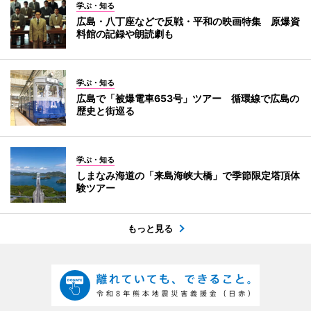
学ぶ・知る
広島・八丁座などで反戦・平和の映画特集 原爆資
料館の記録や朗読劇も
学ぶ・知る
広島で「被爆電車653号」ツアー 循環線で広島の
歴史と街巡る
学ぶ・知る
しまなみ海道の「来島海峡大橋」で季節限定塔頂体
験ツアー
もっと見る