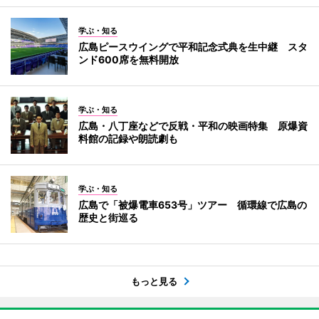
学ぶ・知る
広島ピースウイングで平和記念式典を生中継 スタ
ンド600席を無料開放
学ぶ・知る
広島・八丁座などで反戦・平和の映画特集 原爆資
料館の記録や朗読劇も
学ぶ・知る
広島で「被爆電車653号」ツアー 循環線で広島の
歴史と街巡る
もっと見る