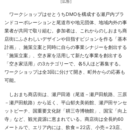
［広告］
ワークショップはせとうちDMOを構成する瀬戸内ブラ
ンドコーポレーションと尾道市や地元団体、地域内外の事
業者が共同で取り組む。参加者は、これからのしおまち商
店街にふさわしいデザインや目指すビジョンを作る「基本
計画」、施策立案と同時に自らの事業シナジーを創出する
「施策立案」、空き家を活用して新たな事業を創出する
「空き家活用」の3カテゴリーで、各5人ほど募集する。
ワークショップは全3回に分けて開き、町外からの応募も
可能。
しおまち商店街は、瀬戸田港（尾道－瀬戸田航路、三原
－瀬戸田航路）から近く、平山郁夫美術館、瀬戸田サンセ
ットビーチ、国重要文化財「耕三寺博物館」、国宝「向上
寺」など、観光資源に恵まれている。商店街は全長約60
メートルで、エリア内には、飲食＝22店、小売＝23店、