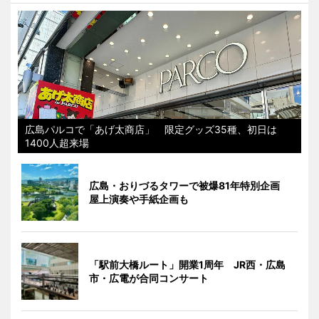
広島パルコで「あげ太商店」 限定グッズ35種、初日は
1400人超来場
広島・おりづるタワーで被爆81年特別企画
屋上演奏や手紙企画も
「駅前大橋ルート」開業1周年 JR西・広島
市・広電が合同コンサート