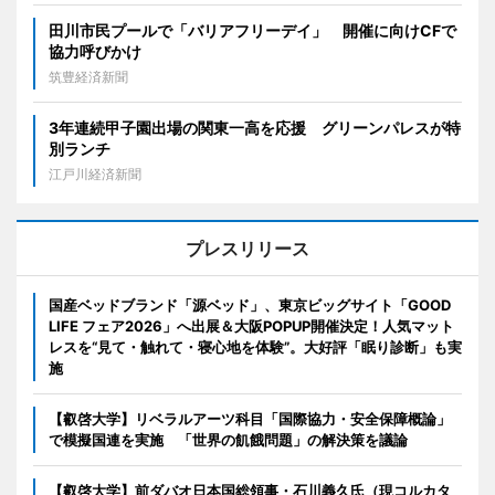
田川市民プールで「バリアフリーデイ」 開催に向けCFで
協力呼びかけ
筑豊経済新聞
3年連続甲子園出場の関東一高を応援 グリーンパレスが特
別ランチ
江戸川経済新聞
プレスリリース
国産ベッドブランド「源ベッド」、東京ビッグサイト「GOOD
LIFE フェア2026」へ出展＆大阪POPUP開催決定！人気マット
レスを“見て・触れて・寝心地を体験”。大好評「眠り診断」も実
施
【叡啓大学】リベラルアーツ科目「国際協力・安全保障概論」
で模擬国連を実施 「世界の飢餓問題」の解決策を議論
【叡啓大学】前ダバオ日本国総領事・石川義久氏（現コルカタ