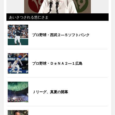
あいさつされる悠仁さま
プロ野球・西武２―５ソフトバンク
プロ野球・ＤｅＮＡ２―１広島
Ｊリーグ、真夏の開幕