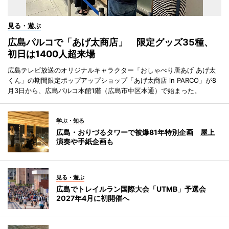
見る・遊ぶ
広島パルコで「あげ太商店」 限定グッズ35種、
初日は1400人超来場
広島テレビ放送のオリジナルキャラクター「おしゃべり唐あげ あげ太
くん」の期間限定ポップアップショップ「あげ太商店 in PARCO」が8
月3日から、広島パルコ本館1階（広島市中区本通）で始まった。
学ぶ・知る
広島・おりづるタワーで被爆81年特別企画 屋上
演奏や手紙企画も
見る・遊ぶ
広島でトレイルラン国際大会「UTMB」予選会
2027年4月に初開催へ