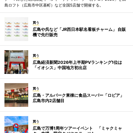
島ロフト（広島市中区基町）など全国5店舗で開催する。
買う
広島や呉など「JR西日本駅名看板チャーム」 自販
機で先行販売
買う
広島経済新聞2026年上半期PVランキング1位は
「イオシス」中国地方初出店
買う
広島・アルパーク東棟に食品スーパー「ロピア」
広島市内2店舗目
買う
広島で万博1周年ツアーイベント 「ミャクミャ