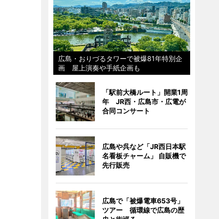
広島・おりづるタワーで被爆81年特別企
画 屋上演奏や手紙企画も
「駅前大橋ルート」開業1周
年 JR西・広島市・広電が
合同コンサート
広島や呉など「JR西日本駅
名看板チャーム」 自販機で
先行販売
広島で「被爆電車653号」
ツアー 循環線で広島の歴