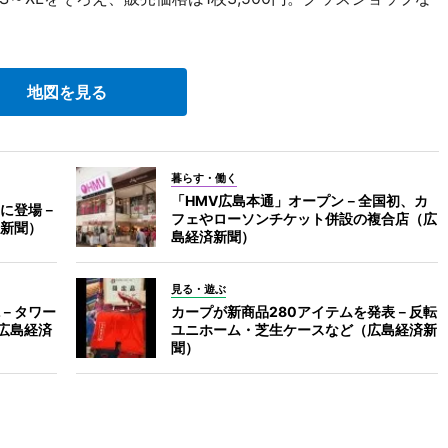
地図を見る
暮らす・働く
「HMV広島本通」オープン－全国初、カ
に登場－
フェやローソンチケット併設の複合店（広
新聞）
島経済新聞）
見る・遊ぶ
－タワー
カープが新商品280アイテムを発表－反転
広島経済
ユニホーム・芝生ケースなど（広島経済新
聞）