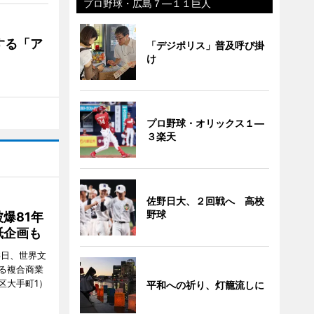
プロ野球・広島７―１１巨人
する「ア
「デジポリス」普及呼び掛
け
プロ野球・オリックス１―
３楽天
佐野日大、２回戦へ 高校
野球
爆81年
紙企画も
6日、世界文
る複合商業
区大手町1）
平和への祈り、灯籠流しに