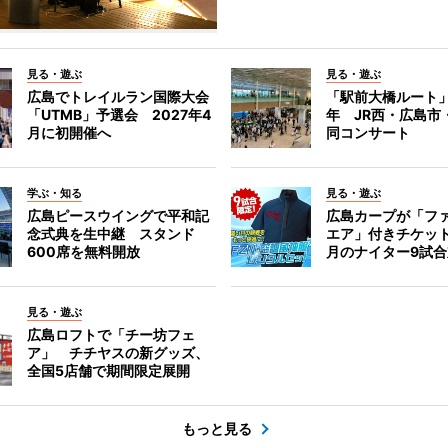
見る・遊ぶ
見る・遊ぶ
広島でトレイルラン国際大会
「駅前大橋ルート」
「UTMB」予選会 2027年4
年 JR西・広島市
月に初開催へ
同コンサート
学ぶ・知る
見る・遊ぶ
広島ピースウイングで平和記
広島カープが「フ
念式典を生中継 スタンド
エア」付きチケッ
600席を無料開放
月のナイター9試
見る・遊ぶ
広島ロフトで「チー坊フェ
ア」 チチヤスの新グッズ、
全国5店舗で期間限定展開
もっと見る