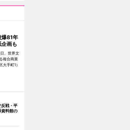
爆81年
紙企画も
6日、世界文
る複合商業
区大手町1）
で反戦・平
爆資料館の