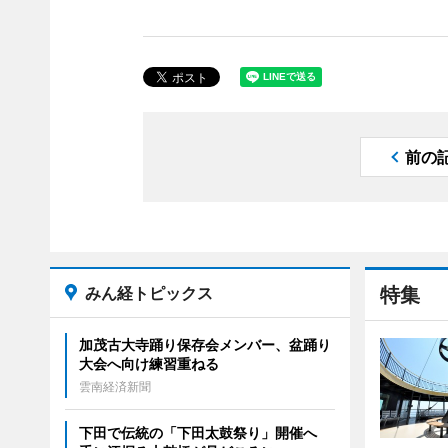
前の
みん経トピックス
特集
加茂古大寺踊り保存会メンバー、盆踊り
大会へ向け練習重ねる
雲南経済新聞
下田で伝統の「下田太鼓祭り」開催へ