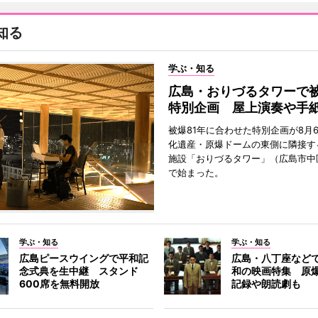
知る
学ぶ・知る
広島・おりづるタワーで被
特別企画 屋上演奏や手
被爆81年に合わせた特別企画が8月
化遺産・原爆ドームの東側に隣接す
施設「おりづるタワー」（広島市中
で始まった。
学ぶ・知る
学ぶ・知る
広島ピースウイングで平和記
広島・八丁座など
念式典を生中継 スタンド
和の映画特集 原
600席を無料開放
記録や朗読劇も