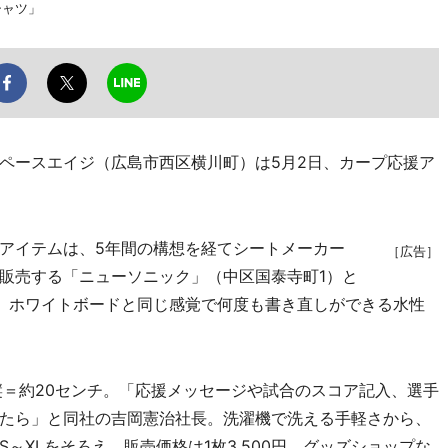
シャツ」
ペースエイジ（広島市西区横川町）は5月2日、カープ応援ア
。
アイテムは、5年間の構想を経てシートメーカー
［広告］
販売する「ニューソニック」（中区国泰寺町1）と
。ホワイトボードと同じ感覚で何度も書き直しができる水性
＝約20センチ。「応援メッセージや試合のスコア記入、選手
たら」と同社の吉岡憲治社長。洗濯機で洗える手軽さから、
～XLをそろえ、販売価格は1枚3,500円。グッズショップな