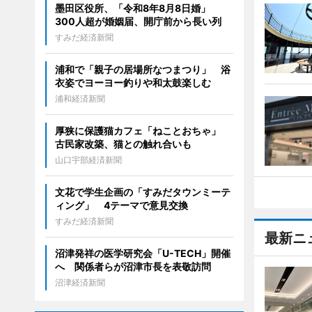
墨田区役所、「令和8年8月8日婚」
300人超が婚姻届、開庁前から長い列
すみだ経済新聞
浦和で「親子の居場所なつまつり」 浴
衣姿でヨーヨー釣りや和太鼓楽しむ
浦和経済新聞
厚狭に保護猫カフェ「ねことおちゃ」
古民家改築、猫との触れ合いも
山口宇部経済新聞
文花で学生企画の「すみだタウンミーテ
ィング」 4テーマで意見交換
すみだ経済新聞
最新ニ
沼津発祥の医学研究会「U-TECH」開催
へ 関係者らが沼津市長を表敬訪問
沼津経済新聞