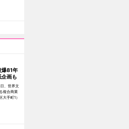
爆81年
紙企画も
6日、世界文
る複合商業
区大手町1）