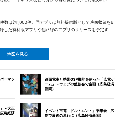
数は約1,000件。同アプリは無料提供版として映像収録を6
録した有料版アプリや他路線のアプリのリリースを予定す
地図を見る
バーマッ
路面電車と携帯GSP機能を使った「広電ゲ
ーム」－ウェブの勉強会で企画（広島経済
新聞）
」－大正
イベント市電「ドルトムント」乗車会－広
広島経済
島で最後の運行に（広島経済新聞）