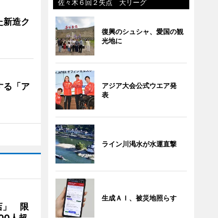
佐々木６回２失点 大リーグ
た新造ク
復興のシュシャ、愛国の観
光地に
する「ア
アジア大会公式ウエア発
表
ライン川渇水が水運直撃
生成ＡＩ、被災地照らす
店」 限
00人超