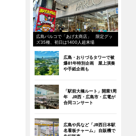
広島パルコで「あげ太商店」 限定グッ
ズ35種、初日は1400人超来場
広島・おりづるタワーで被
爆81年特別企画 屋上演奏
や手紙企画も
「駅前大橋ルート」開業1周
年 JR西・広島市・広電が
合同コンサート
広島や呉など「JR西日本駅
名看板チャーム」 自販機で