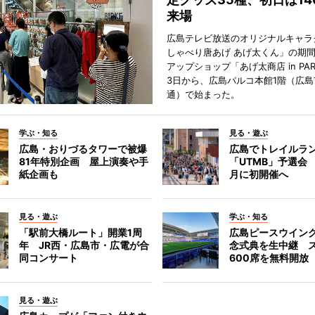
来場
広島テレビ放送のオリジナルキャラ
しゃべり唐あげ あげ太くん」の期
アップショップ「あげ太商店 in PA
3日から、広島パルコ本館1階（広島
通）で始まった。
学ぶ・知る
見る・遊ぶ
広島・おりづるタワーで被爆
広島でトレイルラ
81年特別企画 屋上演奏や手
「UTMB」予選会 
紙企画も
月に初開催へ
見る・遊ぶ
学ぶ・知る
「駅前大橋ルート」開業1周
広島ピースウイン
年 JR西・広島市・広電が合
念式典を生中継 
同コンサート
600席を無料開放
見る・遊ぶ