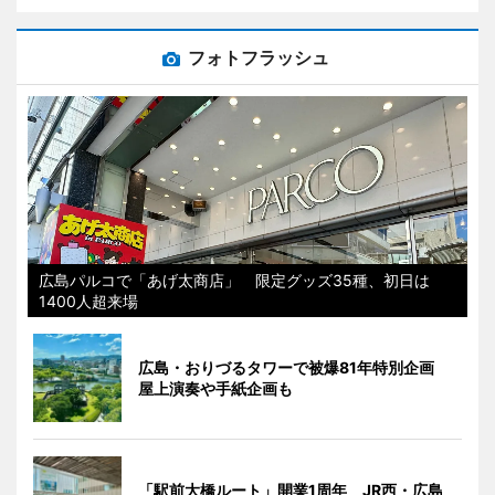
フォトフラッシュ
広島パルコで「あげ太商店」 限定グッズ35種、初日は
1400人超来場
広島・おりづるタワーで被爆81年特別企画
屋上演奏や手紙企画も
「駅前大橋ルート」開業1周年 JR西・広島