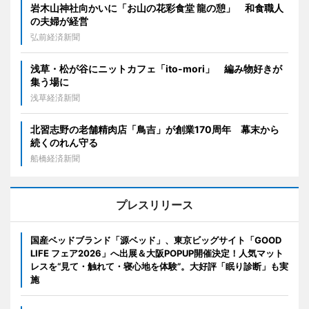
岩木山神社向かいに「お山の花彩食堂 龍の憩」 和食職人
の夫婦が経営
弘前経済新聞
浅草・松が谷にニットカフェ「ito-mori」 編み物好きが
集う場に
浅草経済新聞
北習志野の老舗精肉店「鳥吉」が創業170周年 幕末から
続くのれん守る
船橋経済新聞
プレスリリース
国産ベッドブランド「源ベッド」、東京ビッグサイト「GOOD
LIFE フェア2026」へ出展＆大阪POPUP開催決定！人気マット
レスを“見て・触れて・寝心地を体験”。大好評「眠り診断」も実
施