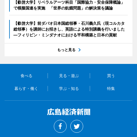
【叡啓大学】リベラルアーツ科目「国際協力・安全保障概論」
で模擬国連を実施 「世界の飢餓問題」の解決策を議論
【叡啓大学】前ダバオ日本国総領事・石川義久氏（現コルカタ
総領事）を講師にお招きし、英語による特別講義を行いました
―フィリピン・ミンダナオにおける平和構築と日本の貢献
もっと見る
食べる
見る・遊ぶ
買う
暮らす・働く
学ぶ・知る
特集