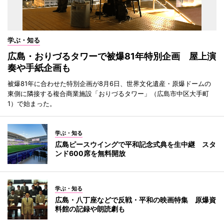
学ぶ・知る
広島・おりづるタワーで被爆81年特別企画 屋上演
奏や手紙企画も
被爆81年に合わせた特別企画が8月6日、世界文化遺産・原爆ドームの
東側に隣接する複合商業施設「おりづるタワー」（広島市中区大手町
1）で始まった。
学ぶ・知る
広島ピースウイングで平和記念式典を生中継 スタ
ンド600席を無料開放
学ぶ・知る
広島・八丁座などで反戦・平和の映画特集 原爆資
料館の記録や朗読劇も