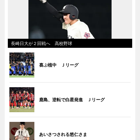
長崎日大が２回戦へ 高校野球
喜ぶ植中 Ｊリーグ
鹿島、逆転で白星発進 Ｊリーグ
あいさつされる悠仁さま