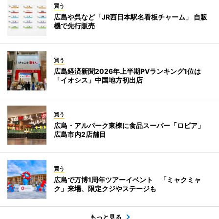
買う
広島や呉など「JR西日本駅名看板チャーム」 自販
機で先行販売
買う
広島経済新聞2026年上半期PVランキング1位は
「イオシス」中国地方初出店
買う
広島・アルパーク東棟に食品スーパー「ロピア」
広島市内2店舗目
買う
広島で万博1周年ツアーイベント 「ミャクミャ
ク」来場、限定クジやステージも
もっと見る