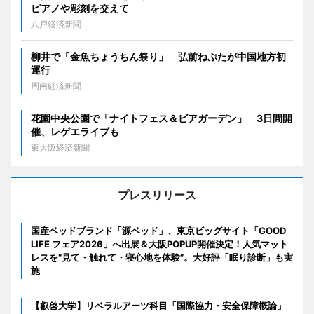
ピアノや彫刻を交えて
八戸経済新聞
柳井で「金魚ちょうちん祭り」 弘前ねぷたが中国地方初
運行
周南経済新聞
花園中央公園で「ナイトフェス＆ビアガーデン」 3日間開
催、レゲエライブも
東大阪経済新聞
プレスリリース
国産ベッドブランド「源ベッド」、東京ビッグサイト「GOOD
LIFE フェア2026」へ出展＆大阪POPUP開催決定！人気マット
レスを“見て・触れて・寝心地を体験”。大好評「眠り診断」も実
施
【叡啓大学】リベラルアーツ科目「国際協力・安全保障概論」