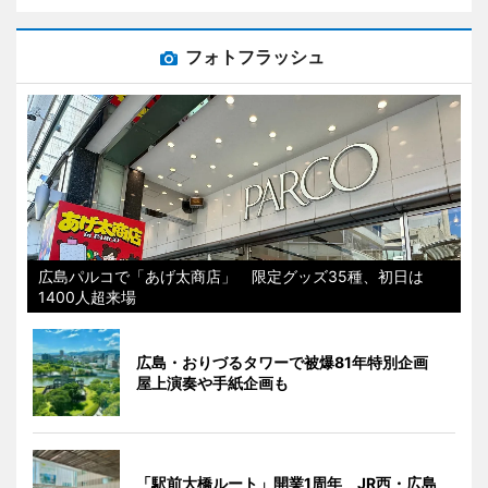
フォトフラッシュ
広島パルコで「あげ太商店」 限定グッズ35種、初日は
1400人超来場
広島・おりづるタワーで被爆81年特別企画
屋上演奏や手紙企画も
「駅前大橋ルート」開業1周年 JR西・広島