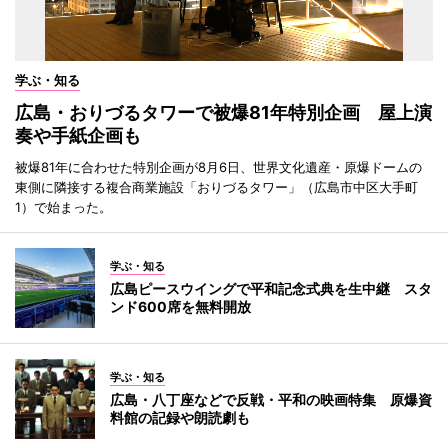
学ぶ・知る
広島・おりづるタワーで被爆81年特別企画 屋上演
奏や手紙企画も
被爆81年に合わせた特別企画が8月6日、世界文化遺産・原爆ドームの
東側に隣接する複合商業施設「おりづるタワー」（広島市中区大手町
1）で始まった。
学ぶ・知る
広島ピースウイングで平和記念式典を生中継 スタ
ンド600席を無料開放
学ぶ・知る
広島・八丁座などで反戦・平和の映画特集 原爆資
料館の記録や朗読劇も