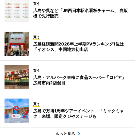
買う
広島や呉など「JR西日本駅名看板チャーム」 自販
機で先行販売
買う
広島経済新聞2026年上半期PVランキング1位は
「イオシス」中国地方初出店
買う
広島・アルパーク東棟に食品スーパー「ロピア」
広島市内2店舗目
買う
広島で万博1周年ツアーイベント 「ミャクミャ
ク」来場、限定クジやステージも
もっと見る