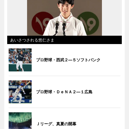
あいさつされる悠仁さま
プロ野球・西武２―５ソフトバンク
プロ野球・ＤｅＮＡ２―１広島
Ｊリーグ、真夏の開幕