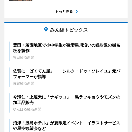
もっと見る
みん経トピックス
豊田・若園地区で小中学生が逢妻男川沿いの遊歩道の樹名
板を製作
豊田経済新聞
佐賀に「ばくてん屋」 「シルク・ドゥ・ソレイユ」元パ
フォーマーが指導
佐賀経済新聞
今帰仁・上運天に「ナギッコ」 島ラッキョウやモズクの
加工品販売
やんばる経済新聞
沼津「淡島ホテル」が夏限定イベント イラストサービス
や星空観望会など