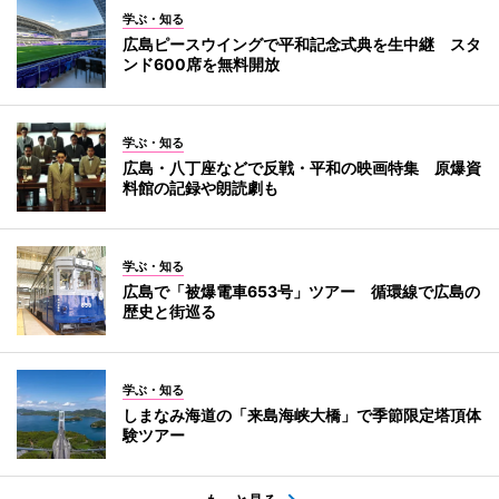
学ぶ・知る
広島ピースウイングで平和記念式典を生中継 スタ
ンド600席を無料開放
学ぶ・知る
広島・八丁座などで反戦・平和の映画特集 原爆資
料館の記録や朗読劇も
学ぶ・知る
広島で「被爆電車653号」ツアー 循環線で広島の
歴史と街巡る
学ぶ・知る
しまなみ海道の「来島海峡大橋」で季節限定塔頂体
験ツアー