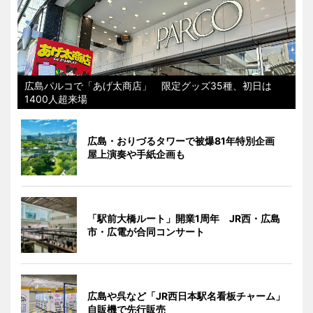
広島パルコで「あげ太商店」 限定グッズ35種、初日は
1400人超来場
広島・おりづるタワーで被爆81年特別企画
屋上演奏や手紙企画も
「駅前大橋ルート」開業1周年 JR西・広島
市・広電が合同コンサート
広島や呉など「JR西日本駅名看板チャーム」
自販機で先行販売