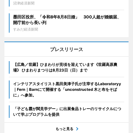
沼津経済新聞
墨田区役所、「令和8年8月8日婚」 300人超が婚姻届、
開庁前から長い列
すみだ経済新聞
プレスリリース
【広島／世羅】ひまわりが見頃を迎えています《世羅高原農
場》 ひまわりまつりは8月23日（日）まで
インテリアスタイリスト黒田美津子氏が主宰するLaboratoryy
｜Fern｜Barnにて開催する「unconstructed 木と布をそば
に」へ参加。
「子ども霞が関見学デー」に出展食品トレーのリサイクルにつ
いて学ぶプログラムを提供
もっと見る