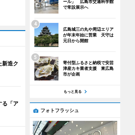
ール」 広島市交通科学館
で常設展示へ
広島城三の丸や周辺エリア
が年末年始に営業 天守は
元日から開館
寄付型ふるさと納税で安芸
た新造ク
津産カキ業者支援 東広島
市が企画
もっと見る
する「ア
フォトフラッシュ