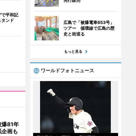
先行販売
グで平和記
スタンド
広島で「被爆電車653号」
ツアー 循環線で広島の歴
史と街巡る
もっと見る
ワールドフォトニュース
爆81年
紙企画も