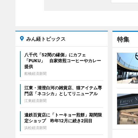
みん経トピックス
特集
八千代「52間の縁側」にカフェ
「PUKU」 自家焙煎コーヒーやカレー
提供
船橋経済新聞
江東・清澄白河の雑貨店、猫アイテム専
門店「ネコシカ」としてリニューアル
江東経済新聞
遠鉄百貨店に「トーキョー煎餅」期間限
定ショップ 昨年12月に続き2回目
浜松経済新聞