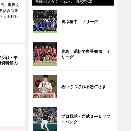
長崎日大が２回戦へ 高校野球
6日、世界文
る複合商業
区大手町1）
喜ぶ植中 Ｊリーグ
鹿島、逆転で白星発進 Ｊ
リーグ
で反戦・平
爆資料館の
あいさつされる悠仁さま
プロ野球・西武２―５ソフ
トバンク