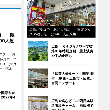
広島パルコで「あげ太商店」 限定グッ
ズ35種、初日は1400人超来場
店」 限
00人超
広島・おりづるタワーで被
爆81年特別企画 屋上演奏
クター「お
や手紙企画も
間限定ポップ
RCO」が8月
市中区本
「駅前大橋ルート」開業1周
年 JR西・広島市・広電が
合同コンサート
ン国際大会
2027年4
広島や呉など「JR西日本駅
名看板チャーム」 自販機で