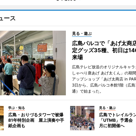
ュース
見る・遊ぶ
広島パルコで「あげ太商
定グッズ35種、初日は14
来場
広島テレビ放送のオリジナルキャラ
しゃべり唐あげ あげ太くん」の期
アップショップ「あげ太商店 in PA
3日から、広島パルコ本館1階（広島
通）で始まった。
学ぶ・知る
見る・遊ぶ
広島・おりづるタワーで被爆
広島でトレイルラ
81年特別企画 屋上演奏や手
「UTMB」予選会 
紙企画も
月に初開催へ