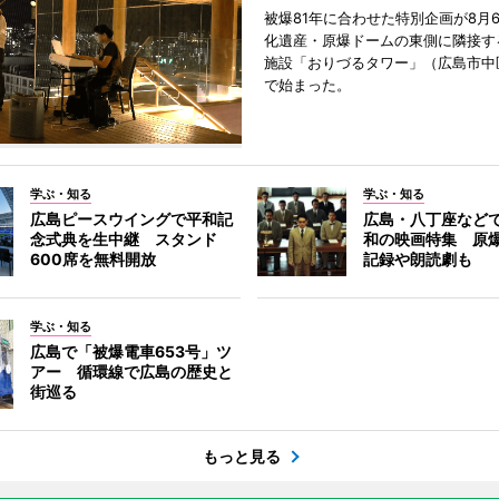
被爆81年に合わせた特別企画が8月
化遺産・原爆ドームの東側に隣接す
施設「おりづるタワー」（広島市中
で始まった。
学ぶ・知る
学ぶ・知る
広島ピースウイングで平和記
広島・八丁座など
念式典を生中継 スタンド
和の映画特集 原
600席を無料開放
記録や朗読劇も
学ぶ・知る
広島で「被爆電車653号」ツ
アー 循環線で広島の歴史と
街巡る
もっと見る