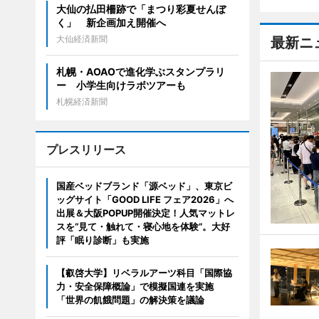
大仙の払田柵跡で「まつり彩夏せんぼ
く」 新企画加え開催へ
大仙経済新聞
最新ニ
札幌・AOAOで進化学ぶスタンプラリ
ー 小学生向けラボツアーも
札幌経済新聞
プレスリリース
国産ベッドブランド「源ベッド」、東京ビ
ッグサイト「GOOD LIFE フェア2026」へ
出展＆大阪POPUP開催決定！人気マットレ
スを“見て・触れて・寝心地を体験”。大好
評「眠り診断」も実施
【叡啓大学】リベラルアーツ科目「国際協
力・安全保障概論」で模擬国連を実施
「世界の飢餓問題」の解決策を議論