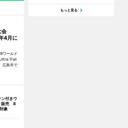
もっと見る
大会
7年4月に
Bワールド
a-Trail
1日、広島市で
ァン付きウ
ト販売 8
合対象