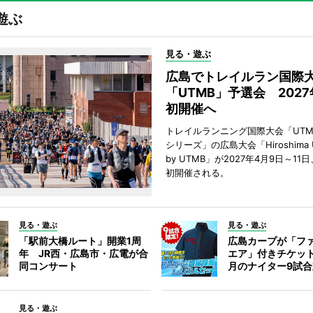
遊ぶ
見る・遊ぶ
広島でトレイルラン国際
「UTMB」予選会 202
初開催へ
トレイルランニング国際大会「UTM
シリーズ」の広島大会「Hiroshima Ultr
by UTMB」が2027年4月9日～1
初開催される。
見る・遊ぶ
見る・遊ぶ
「駅前大橋ルート」開業1周
広島カープが「フ
年 JR西・広島市・広電が合
エア」付きチケッ
同コンサート
月のナイター9試
見る・遊ぶ