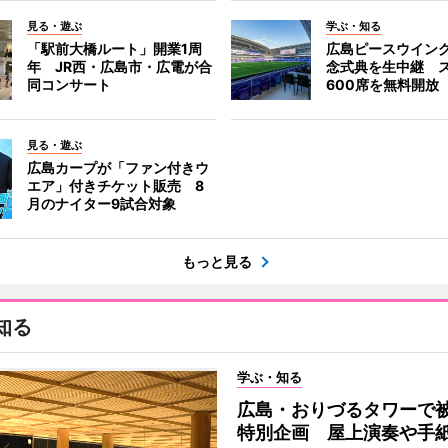
見る・遊ぶ
学ぶ・知る
「駅前大橋ルート」開業1周
広島ピースウイン
年 JR西・広島市・広電が合
念式典を生中継 
同コンサート
600席を無料開放
見る・遊ぶ
広島カープが「ファン付きウ
エア」付きチケット販売 8
月のナイター9試合対象
もっと見る
知る
学ぶ・知る
広島・おりづるタワーで被
特別企画 屋上演奏や手