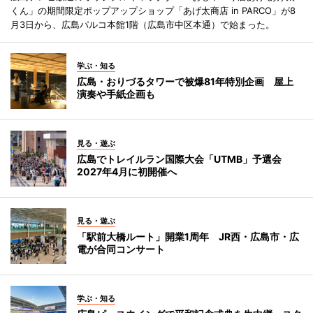
くん」の期間限定ポップアップショップ「あげ太商店 in PARCO」が8
月3日から、広島パルコ本館1階（広島市中区本通）で始まった。
学ぶ・知る
広島・おりづるタワーで被爆81年特別企画 屋上
演奏や手紙企画も
見る・遊ぶ
広島でトレイルラン国際大会「UTMB」予選会
2027年4月に初開催へ
見る・遊ぶ
「駅前大橋ルート」開業1周年 JR西・広島市・広
電が合同コンサート
学ぶ・知る