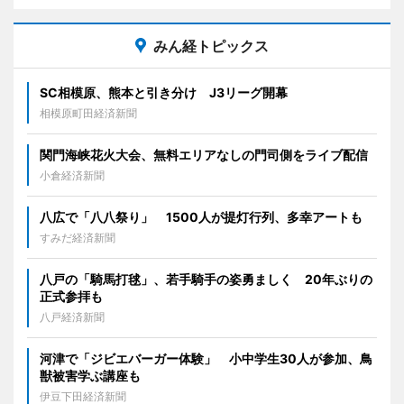
みん経トピックス
SC相模原、熊本と引き分け J3リーグ開幕
相模原町田経済新聞
関門海峡花火大会、無料エリアなしの門司側をライブ配信
小倉経済新聞
八広で「八八祭り」 1500人が提灯行列、多幸アートも
すみだ経済新聞
八戸の「騎馬打毬」、若手騎手の姿勇ましく 20年ぶりの
正式参拝も
八戸経済新聞
河津で「ジビエバーガー体験」 小中学生30人が参加、鳥
獣被害学ぶ講座も
伊豆下田経済新聞