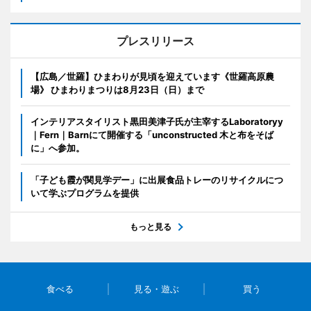
プレスリリース
【広島／世羅】ひまわりが見頃を迎えています《世羅高原農
場》 ひまわりまつりは8月23日（日）まで
インテリアスタイリスト黒田美津子氏が主宰するLaboratoryy
｜Fern｜Barnにて開催する「unconstructed 木と布をそば
に」へ参加。
「子ども霞が関見学デー」に出展食品トレーのリサイクルにつ
いて学ぶプログラムを提供
もっと見る
食べる
見る・遊ぶ
買う