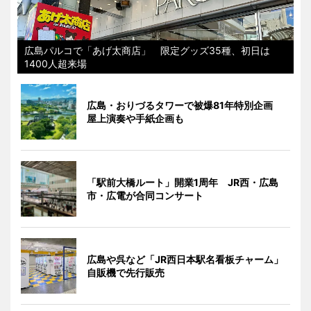
広島パルコで「あげ太商店」 限定グッズ35種、初日は
1400人超来場
広島・おりづるタワーで被爆81年特別企画
屋上演奏や手紙企画も
「駅前大橋ルート」開業1周年 JR西・広島
市・広電が合同コンサート
広島や呉など「JR西日本駅名看板チャーム」
自販機で先行販売