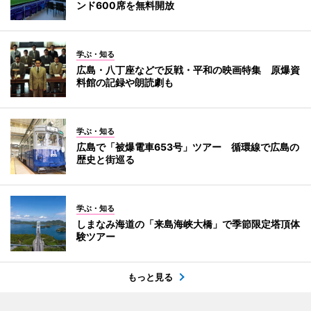
ンド600席を無料開放
学ぶ・知る
広島・八丁座などで反戦・平和の映画特集 原爆資
料館の記録や朗読劇も
学ぶ・知る
広島で「被爆電車653号」ツアー 循環線で広島の
歴史と街巡る
学ぶ・知る
しまなみ海道の「来島海峡大橋」で季節限定塔頂体
験ツアー
もっと見る