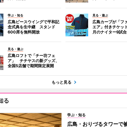
学ぶ・知る
見る・遊ぶ
広島ピースウイングで平和記
広島カープが「フ
念式典を生中継 スタンド
エア」付きチケッ
600席を無料開放
月のナイター9試
見る・遊ぶ
広島ロフトで「チー坊フェ
ア」 チチヤスの新グッズ、
全国5店舗で期間限定展開
もっと見る
知る
学ぶ・知る
広島・おりづるタワーで被