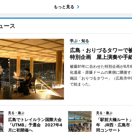
もっと見る
ュース
学ぶ・知る
広島・おりづるタワーで被
特別企画 屋上演奏や手
被爆81年に合わせた特別企画が8月
化遺産・原爆ドームの東側に隣接す
施設「おりづるタワー」（広島市中
で始まった。
見る・遊ぶ
見る・遊ぶ
広島でトレイルラン国際大会
「駅前大橋ルート」
「UTMB」予選会 2027年4
年 JR西・広島市
月に初開催へ
同コンサート