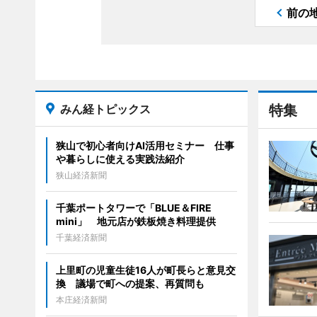
前の
みん経トピックス
特集
狭山で初心者向けAI活用セミナー 仕事
や暮らしに使える実践法紹介
狭山経済新聞
千葉ポートタワーで「BLUE＆FIRE
mini」 地元店が鉄板焼き料理提供
千葉経済新聞
上里町の児童生徒16人が町長らと意見交
換 議場で町への提案、再質問も
本庄経済新聞