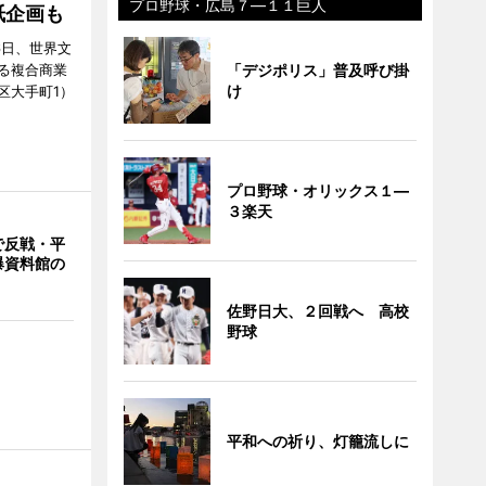
プロ野球・広島７―１１巨人
紙企画も
6日、世界文
「デジポリス」普及呼び掛
る複合商業
け
区大手町1）
プロ野球・オリックス１―
３楽天
で反戦・平
爆資料館の
佐野日大、２回戦へ 高校
野球
平和への祈り、灯籠流しに