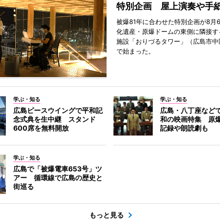
特別企画 屋上演奏や手
被爆81年に合わせた特別企画が8月
化遺産・原爆ドームの東側に隣接す
施設「おりづるタワー」（広島市中
で始まった。
学ぶ・知る
学ぶ・知る
広島ピースウイングで平和記
広島・八丁座など
念式典を生中継 スタンド
和の映画特集 原
600席を無料開放
記録や朗読劇も
学ぶ・知る
広島で「被爆電車653号」ツ
アー 循環線で広島の歴史と
街巡る
もっと見る