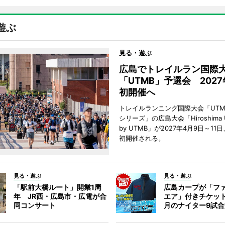
遊ぶ
見る・遊ぶ
広島でトレイルラン国際
「UTMB」予選会 202
初開催へ
トレイルランニング国際大会「UTM
シリーズ」の広島大会「Hiroshima Ultr
by UTMB」が2027年4月9日～1
初開催される。
見る・遊ぶ
見る・遊ぶ
「駅前大橋ルート」開業1周
広島カープが「フ
年 JR西・広島市・広電が合
エア」付きチケッ
同コンサート
月のナイター9試