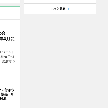
もっと見る
大会
7年4月に
Bワールド
a-Trail
1日、広島市で
ァン付きウ
ト販売 8
合対象