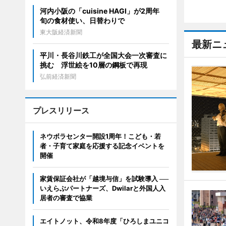
河内小阪の「cuisine HAGI」が2周年
旬の食材使い、日替わりで
東大阪経済新聞
最新ニ
平川・長谷川鉄工が全国大会一次審査に
挑む 浮世絵を10層の鋼板で再現
弘前経済新聞
プレスリリース
ネウボラセンター開設1周年！こども・若
者・子育て家庭を応援する記念イベントを
開催
家賃保証会社が「越境与信」を試験導入 ──
いえらぶパートナーズ、Dwilarと外国人入
居者の審査で協業
エイトノット、令和8年度「ひろしまユニコ