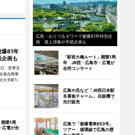
広島・おりづるタワーで被爆81年特別企
画 屋上演奏や手紙企画も
爆81年
「駅前大橋ルート」開業1周
紙企画も
年 JR西・広島市・広電が
6日、世界文
合同コンサート
る複合商業
区大手町1）
広島や呉など「JR西日本駅
名看板チャーム」 自販機で
先行販売
開業1周
広島で「被爆電車653号」
・広電が合
ツアー 循環線で広島の歴