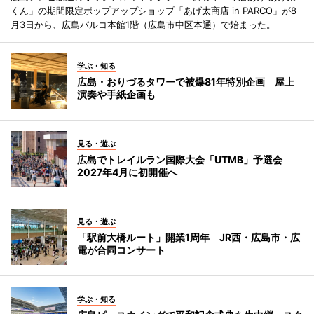
くん」の期間限定ポップアップショップ「あげ太商店 in PARCO」が8
月3日から、広島パルコ本館1階（広島市中区本通）で始まった。
学ぶ・知る
広島・おりづるタワーで被爆81年特別企画 屋上
演奏や手紙企画も
見る・遊ぶ
広島でトレイルラン国際大会「UTMB」予選会
2027年4月に初開催へ
見る・遊ぶ
「駅前大橋ルート」開業1周年 JR西・広島市・広
電が合同コンサート
学ぶ・知る