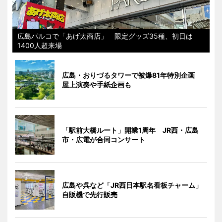
広島パルコで「あげ太商店」 限定グッズ35種、初日は
1400人超来場
広島・おりづるタワーで被爆81年特別企画
屋上演奏や手紙企画も
「駅前大橋ルート」開業1周年 JR西・広島
市・広電が合同コンサート
広島や呉など「JR西日本駅名看板チャーム」
自販機で先行販売