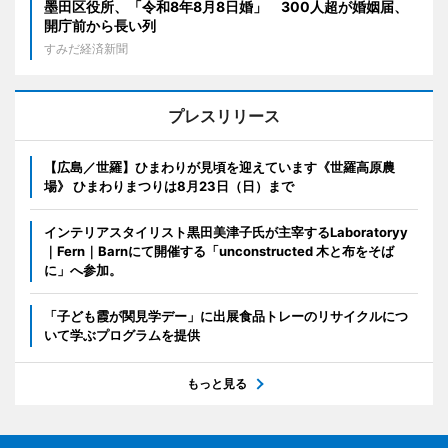
墨田区役所、「令和8年8月8日婚」 300人超が婚姻届、
開庁前から長い列
すみだ経済新聞
プレスリリース
【広島／世羅】ひまわりが見頃を迎えています《世羅高原農
場》 ひまわりまつりは8月23日（日）まで
インテリアスタイリスト黒田美津子氏が主宰するLaboratoryy
｜Fern｜Barnにて開催する「unconstructed 木と布をそば
に」へ参加。
「子ども霞が関見学デー」に出展食品トレーのリサイクルにつ
いて学ぶプログラムを提供
もっと見る