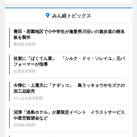
みん経トピックス
豊田・若園地区で小中学生が逢妻男川沿いの遊歩道の樹名
板を製作
豊田経済新聞
佐賀に「ばくてん屋」 「シルク・ドゥ・ソレイユ」元パ
フォーマーが指導
佐賀経済新聞
今帰仁・上運天に「ナギッコ」 島ラッキョウやモズクの
加工品販売
やんばる経済新聞
沼津「淡島ホテル」が夏限定イベント イラストサービス
や星空観望会など
沼津経済新聞