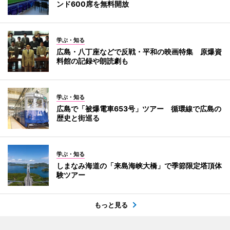
ンド600席を無料開放
学ぶ・知る
広島・八丁座などで反戦・平和の映画特集 原爆資
料館の記録や朗読劇も
学ぶ・知る
広島で「被爆電車653号」ツアー 循環線で広島の
歴史と街巡る
学ぶ・知る
しまなみ海道の「来島海峡大橋」で季節限定塔頂体
験ツアー
もっと見る