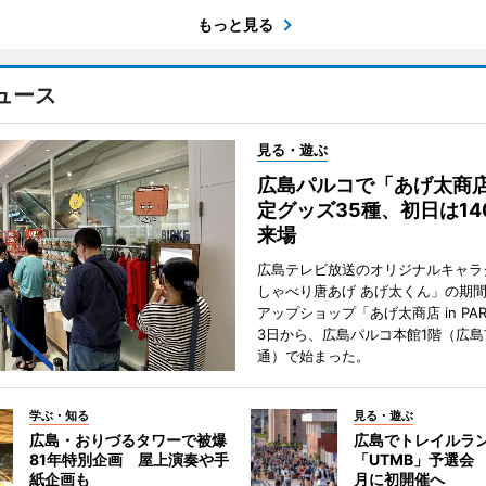
もっと見る
ュース
見る・遊ぶ
広島パルコで「あげ太商
定グッズ35種、初日は14
来場
広島テレビ放送のオリジナルキャラ
しゃべり唐あげ あげ太くん」の期
アップショップ「あげ太商店 in PA
3日から、広島パルコ本館1階（広島
通）で始まった。
学ぶ・知る
見る・遊ぶ
広島・おりづるタワーで被爆
広島でトレイルラ
81年特別企画 屋上演奏や手
「UTMB」予選会 
紙企画も
月に初開催へ