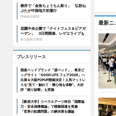
柳井で「金魚ちょうちん祭り」 弘前ね
ぷたが中国地方初運行
周南経済新聞
最新ニ
花園中央公園で「ナイトフェス＆ビアガ
ーデン」 3日間開催、レゲエライブも
東大阪経済新聞
プレスリリース
国産ベッドブランド「源ベッド」、東京ビ
ッグサイト「GOOD LIFE フェア2026」へ
出展＆大阪POPUP開催決定！人気マットレ
スを“見て・触れて・寝心地を体験”。大好
評「眠り診断」も実施
【叡啓大学】リベラルアーツ科目「国際協
力・安全保障概論」で模擬国連を実施
「世界の飢餓問題」の解決策を議論