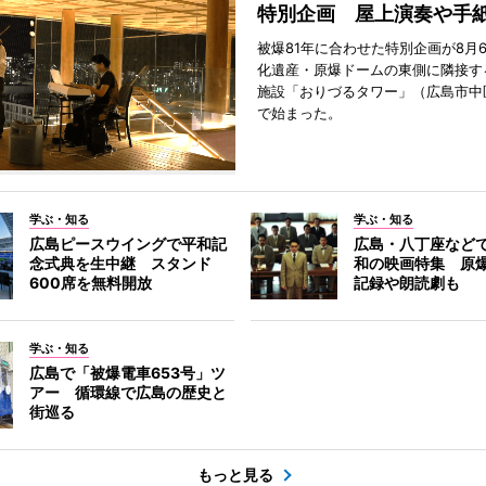
特別企画 屋上演奏や手
被爆81年に合わせた特別企画が8月
化遺産・原爆ドームの東側に隣接す
施設「おりづるタワー」（広島市中
で始まった。
学ぶ・知る
学ぶ・知る
広島ピースウイングで平和記
広島・八丁座など
念式典を生中継 スタンド
和の映画特集 原
600席を無料開放
記録や朗読劇も
学ぶ・知る
広島で「被爆電車653号」ツ
アー 循環線で広島の歴史と
街巡る
もっと見る