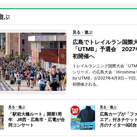
遊ぶ
見る・遊ぶ
広島でトレイルラン国際
「UTMB」予選会 202
初開催へ
トレイルランニング国際大会「UTM
シリーズ」の広島大会「Hiroshima Ultr
by UTMB」が2027年4月9日～1
初開催される。
見る・遊ぶ
見る・遊ぶ
「駅前大橋ルート」開業1周
広島カープが「フ
年 JR西・広島市・広電が合
エア」付きチケッ
同コンサート
月のナイター9試