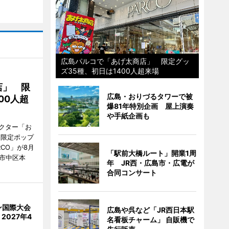
広島パルコで「あげ太商店」 限定グッ
ズ35種、初日は1400人超来場
店」 限
広島・おりづるタワーで被
00人超
爆81年特別企画 屋上演奏
や手紙企画も
クター「お
間限定ポップ
RCO」が8月
「駅前大橋ルート」開業1周
市中区本
年 JR西・広島市・広電が
合同コンサート
ン国際大会
広島や呉など「JR西日本駅
2027年4
名看板チャーム」 自販機で