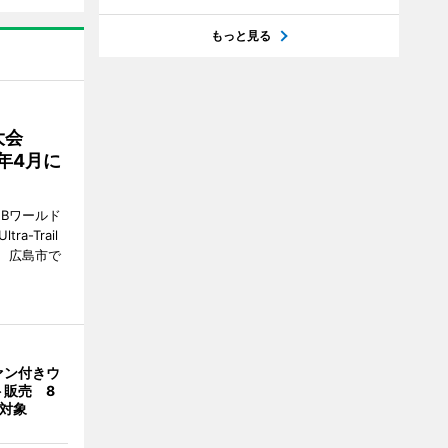
もっと見る
大会
7年4月に
Bワールド
a-Trail
1日、広島市で
ァン付きウ
ト販売 8
合対象