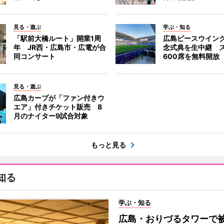
見る・遊ぶ
学ぶ・知る
「駅前大橋ルート」開業1周
広島ピースウイン
年 JR西・広島市・広電が合
念式典を生中継 
同コンサート
600席を無料開放
見る・遊ぶ
広島カープが「ファン付きウ
エア」付きチケット販売 8
月のナイター9試合対象
もっと見る
知る
学ぶ・知る
広島・おりづるタワーで被