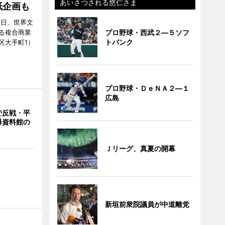
あいさつされる悠仁さま
紙企画も
6日、世界文
プロ野球・西武２―５ソフ
る複合商業
トバンク
区大手町1）
プロ野球・ＤｅＮＡ２―１
広島
で反戦・平
爆資料館の
Ｊリーグ、真夏の開幕
新垣前衆院議員が中道離党