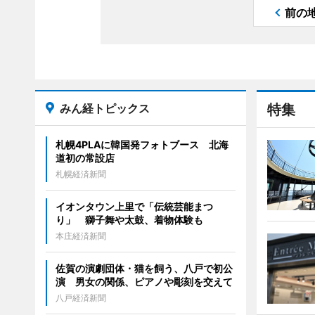
前の
みん経トピックス
特集
札幌4PLAに韓国発フォトブース 北海
道初の常設店
札幌経済新聞
イオンタウン上里で「伝統芸能まつ
り」 獅子舞や太鼓、着物体験も
本庄経済新聞
佐賀の演劇団体・猫を飼う、八戸で初公
演 男女の関係、ピアノや彫刻を交えて
八戸経済新聞