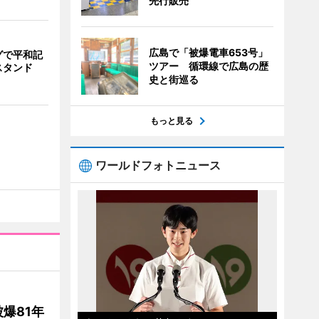
先行販売
広島で「被爆電車653号」
グで平和記
ツアー 循環線で広島の歴
スタンド
史と街巡る
もっと見る
ワールドフォトニュース
爆81年