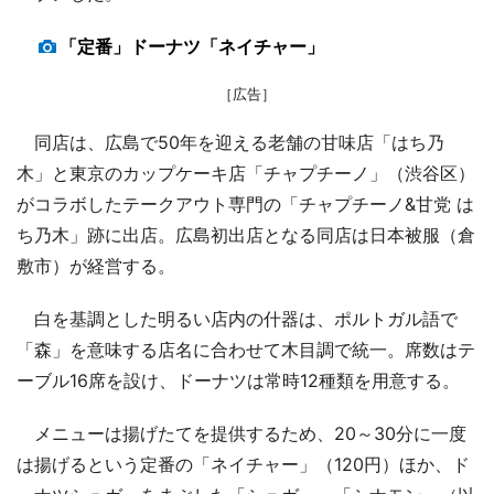
「定番」ドーナツ「ネイチャー」
［広告］
同店は、広島で50年を迎える老舗の甘味店「はち乃
木」と東京のカップケーキ店「チャプチーノ」（渋谷区）
がコラボしたテークアウト専門の「チャプチーノ&甘党 は
ち乃木」跡に出店。広島初出店となる同店は日本被服（倉
敷市）が経営する。
白を基調とした明るい店内の什器は、ポルトガル語で
「森」を意味する店名に合わせて木目調で統一。席数はテ
ーブル16席を設け、ドーナツは常時12種類を用意する。
メニューは揚げたてを提供するため、20～30分に一度
は揚げるという定番の「ネイチャー」（120円）ほか、ド