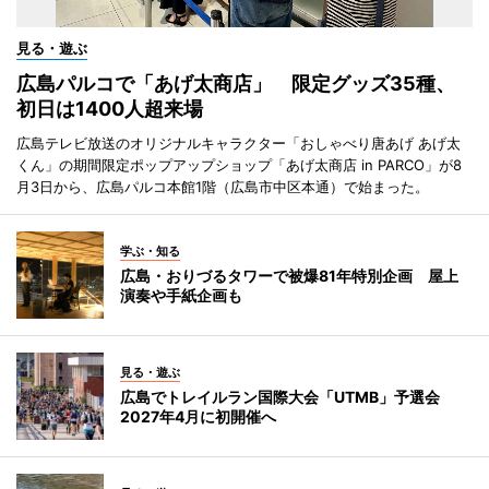
見る・遊ぶ
広島パルコで「あげ太商店」 限定グッズ35種、
初日は1400人超来場
広島テレビ放送のオリジナルキャラクター「おしゃべり唐あげ あげ太
くん」の期間限定ポップアップショップ「あげ太商店 in PARCO」が8
月3日から、広島パルコ本館1階（広島市中区本通）で始まった。
学ぶ・知る
広島・おりづるタワーで被爆81年特別企画 屋上
演奏や手紙企画も
見る・遊ぶ
広島でトレイルラン国際大会「UTMB」予選会
2027年4月に初開催へ