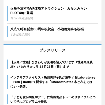
火星を旅するVR体験アトラクション みなとみらい
PLOT48に登場
ヨコハマ経済新聞
八広で町名誕生60周年祝賀会 小池都知事も祝福
すみだ経済新聞
プレスリリース
【広島／世羅】ひまわりが見頃を迎えています《世羅高原農
場》 ひまわりまつりは8月23日（日）まで
インテリアスタイリスト黒田美津子氏が主宰するLaboratoryy
｜Fern｜Barnにて開催する「unconstructed 木と布をそば
に」へ参加。
「子ども霞が関見学デー」に出展食品トレーのリサイクルにつ
いて学ぶプログラムを提供