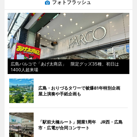
フォトフラッシュ
広島パルコで「あげ太商店」 限定グッズ35種、初日は
1400人超来場
広島・おりづるタワーで被爆81年特別企画
屋上演奏や手紙企画も
「駅前大橋ルート」開業1周年 JR西・広島
市・広電が合同コンサート