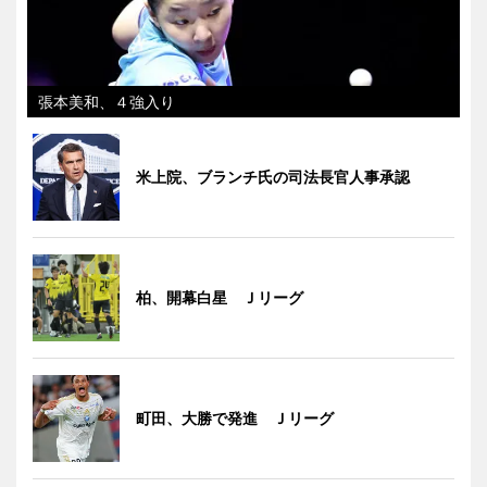
張本美和、４強入り
米上院、ブランチ氏の司法長官人事承認
柏、開幕白星 Ｊリーグ
町田、大勝で発進 Ｊリーグ