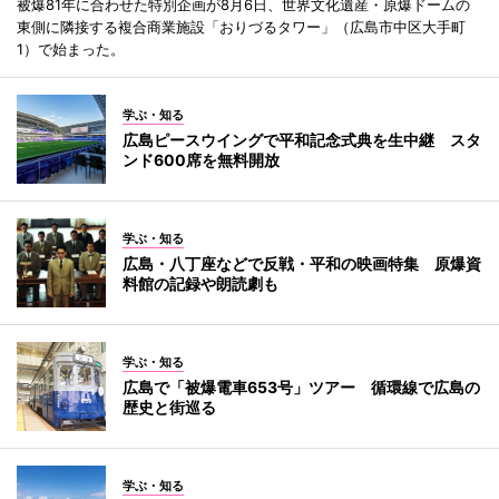
被爆81年に合わせた特別企画が8月6日、世界文化遺産・原爆ドームの
東側に隣接する複合商業施設「おりづるタワー」（広島市中区大手町
1）で始まった。
学ぶ・知る
広島ピースウイングで平和記念式典を生中継 スタ
ンド600席を無料開放
学ぶ・知る
広島・八丁座などで反戦・平和の映画特集 原爆資
料館の記録や朗読劇も
学ぶ・知る
広島で「被爆電車653号」ツアー 循環線で広島の
歴史と街巡る
学ぶ・知る