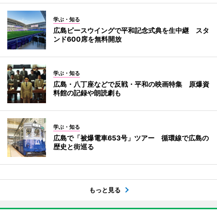
学ぶ・知る
広島ピースウイングで平和記念式典を生中継 スタ
ンド600席を無料開放
学ぶ・知る
広島・八丁座などで反戦・平和の映画特集 原爆資
料館の記録や朗読劇も
学ぶ・知る
広島で「被爆電車653号」ツアー 循環線で広島の
歴史と街巡る
もっと見る