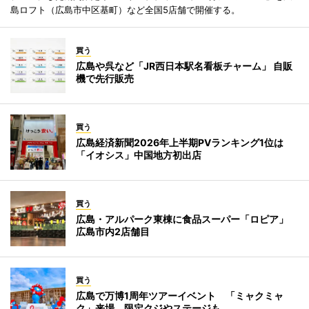
島ロフト（広島市中区基町）など全国5店舗で開催する。
買う
広島や呉など「JR西日本駅名看板チャーム」 自販
機で先行販売
買う
広島経済新聞2026年上半期PVランキング1位は
「イオシス」中国地方初出店
買う
広島・アルパーク東棟に食品スーパー「ロピア」
広島市内2店舗目
買う
広島で万博1周年ツアーイベント 「ミャクミャ
ク」来場、限定クジやステージも