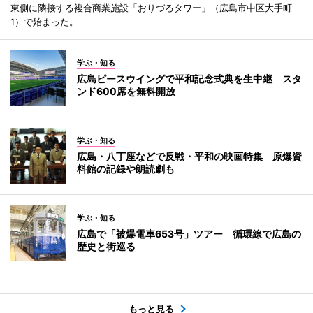
東側に隣接する複合商業施設「おりづるタワー」（広島市中区大手町
1）で始まった。
学ぶ・知る
広島ピースウイングで平和記念式典を生中継 スタ
ンド600席を無料開放
学ぶ・知る
広島・八丁座などで反戦・平和の映画特集 原爆資
料館の記録や朗読劇も
学ぶ・知る
広島で「被爆電車653号」ツアー 循環線で広島の
歴史と街巡る
もっと見る