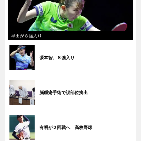
早田が８強入り
張本智、８強入り
脳腫瘍手術で誤部位摘出
有明が２回戦へ 高校野球