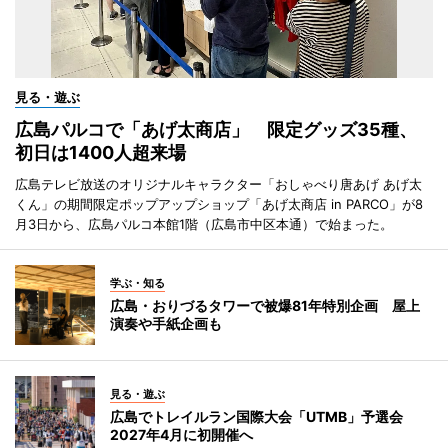
見る・遊ぶ
広島パルコで「あげ太商店」 限定グッズ35種、
初日は1400人超来場
広島テレビ放送のオリジナルキャラクター「おしゃべり唐あげ あげ太
くん」の期間限定ポップアップショップ「あげ太商店 in PARCO」が8
月3日から、広島パルコ本館1階（広島市中区本通）で始まった。
学ぶ・知る
広島・おりづるタワーで被爆81年特別企画 屋上
演奏や手紙企画も
見る・遊ぶ
広島でトレイルラン国際大会「UTMB」予選会
2027年4月に初開催へ