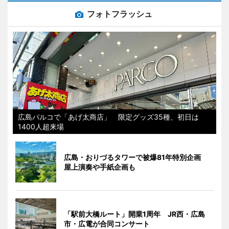
フォトフラッシュ
広島パルコで「あげ太商店」 限定グッズ35種、初日は
1400人超来場
広島・おりづるタワーで被爆81年特別企画
屋上演奏や手紙企画も
「駅前大橋ルート」開業1周年 JR西・広島
市・広電が合同コンサート