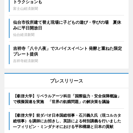
トラクションも
富士山経済新聞
仙台市役所建て替え現場に子どもの遊び・学びの場 夏休
みに平日開放日
仙台経済新聞
吉祥寺「八十八夜」でスパイスイベント 発酵と重ねた限定
プレート提供
吉祥寺経済新聞
プレスリリース
【叡啓大学】リベラルアーツ科目「国際協力・安全保障概論」
で模擬国連を実施 「世界の飢餓問題」の解決策を議論
【叡啓大学】前ダバオ日本国総領事・石川義久氏（現コルカタ
総領事）を講師にお招きし、英語による特別講義を行いました
―フィリピン・ミンダナオにおける平和構築と日本の貢献