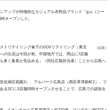
アップが特徴的なカジュアル衣料品ブランド「g.u.（ジー
同時オープンした。
トリテイリング傘下のGOVリテイリング（東京
［広告］
への出店は今回が初。中国地方では、岡山に1店舗
も多く集客が見込める」（同社広報担当者）ことから広島へ
安佐南区祇園3）、アルパーク広島店（西区草津新町2）、フ
あるSCに3店舗同時オープンさせることで、広島での認知を
坪、イオンモール広島祇園店＝約710坪、フジグラン神辺店＝