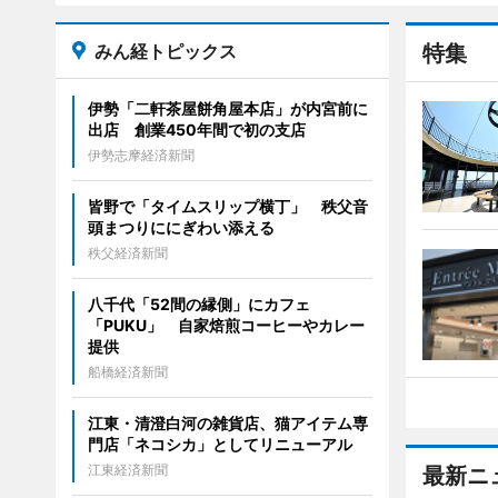
みん経トピックス
特集
伊勢「二軒茶屋餅角屋本店」が内宮前に
出店 創業450年間で初の支店
伊勢志摩経済新聞
皆野で「タイムスリップ横丁」 秩父音
頭まつりににぎわい添える
秩父経済新聞
八千代「52間の縁側」にカフェ
「PUKU」 自家焙煎コーヒーやカレー
提供
船橋経済新聞
江東・清澄白河の雑貨店、猫アイテム専
門店「ネコシカ」としてリニューアル
江東経済新聞
最新ニ