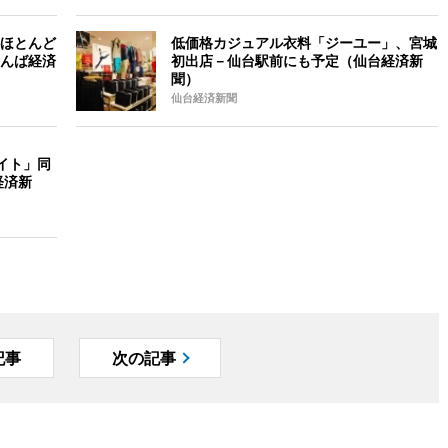
ほとんど
低価格カジュアル衣料「ジーユー」、宮城
んば経済
初出店－仙台駅前にも予定（仙台経済新
聞）
仙台経済新聞
イト」同
経済新
記事
次の記事