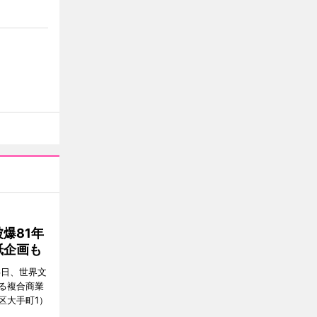
爆81年
紙企画も
6日、世界文
る複合商業
区大手町1）