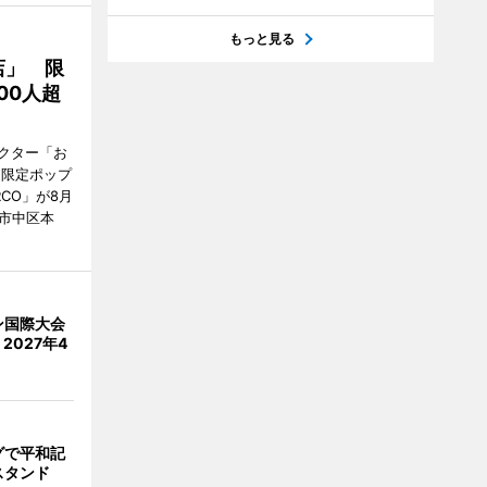
もっと見る
店」 限
00人超
クター「お
間限定ポップ
RCO」が8月
市中区本
ン国際大会
2027年4
グで平和記
スタンド