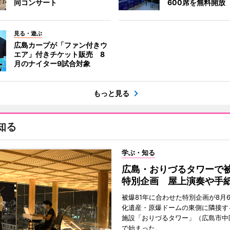
同コンサート
600席を無料開放
見る・遊ぶ
広島カープが「ファン付きウ
エア」付きチケット販売 8
月のナイター9試合対象
もっと見る
知る
学ぶ・知る
広島・おりづるタワーで被
特別企画 屋上演奏や手
被爆81年に合わせた特別企画が8月
化遺産・原爆ドームの東側に隣接す
施設「おりづるタワー」（広島市中
で始まった。