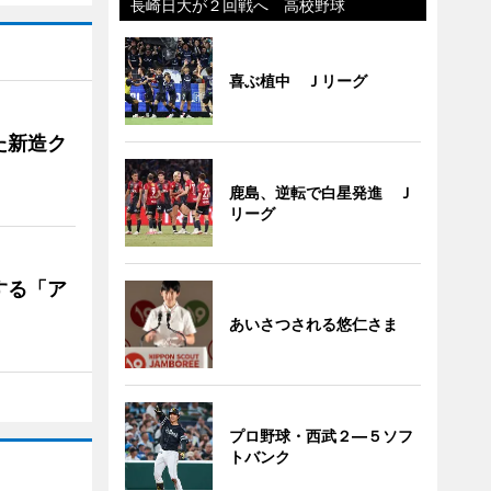
長崎日大が２回戦へ 高校野球
喜ぶ植中 Ｊリーグ
た新造ク
鹿島、逆転で白星発進 Ｊ
リーグ
する「ア
あいさつされる悠仁さま
プロ野球・西武２―５ソフ
トバンク