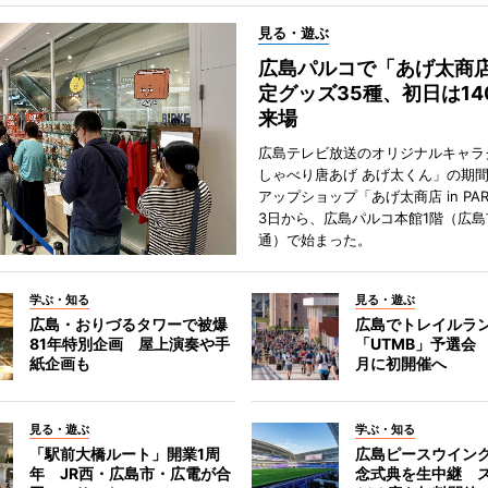
見る・遊ぶ
広島パルコで「あげ太商
定グッズ35種、初日は14
来場
広島テレビ放送のオリジナルキャラ
しゃべり唐あげ あげ太くん」の期
アップショップ「あげ太商店 in PA
3日から、広島パルコ本館1階（広島
通）で始まった。
学ぶ・知る
見る・遊ぶ
広島・おりづるタワーで被爆
広島でトレイルラ
81年特別企画 屋上演奏や手
「UTMB」予選会 
紙企画も
月に初開催へ
見る・遊ぶ
学ぶ・知る
「駅前大橋ルート」開業1周
広島ピースウイン
年 JR西・広島市・広電が合
念式典を生中継 