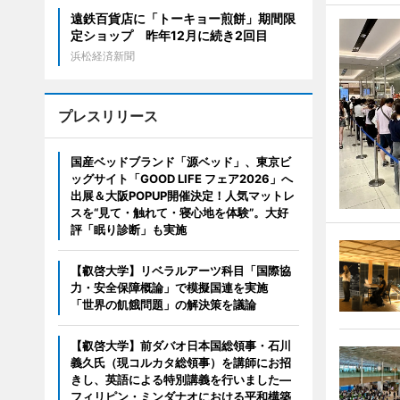
遠鉄百貨店に「トーキョー煎餅」期間限
定ショップ 昨年12月に続き2回目
浜松経済新聞
プレスリリース
国産ベッドブランド「源ベッド」、東京ビ
ッグサイト「GOOD LIFE フェア2026」へ
出展＆大阪POPUP開催決定！人気マットレ
スを“見て・触れて・寝心地を体験”。大好
評「眠り診断」も実施
【叡啓大学】リベラルアーツ科目「国際協
力・安全保障概論」で模擬国連を実施
「世界の飢餓問題」の解決策を議論
【叡啓大学】前ダバオ日本国総領事・石川
義久氏（現コルカタ総領事）を講師にお招
きし、英語による特別講義を行いました―
フィリピン・ミンダナオにおける平和構築