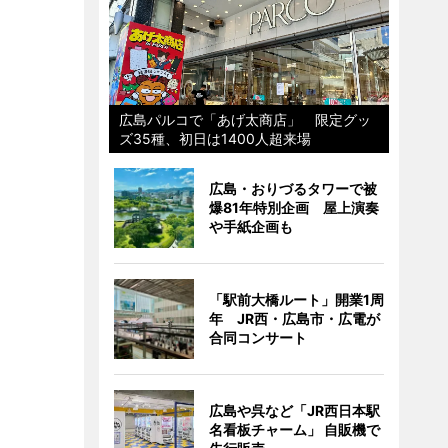
広島パルコで「あげ太商店」 限定グッ
ズ35種、初日は1400人超来場
広島・おりづるタワーで被
爆81年特別企画 屋上演奏
や手紙企画も
「駅前大橋ルート」開業1周
年 JR西・広島市・広電が
合同コンサート
広島や呉など「JR西日本駅
名看板チャーム」 自販機で