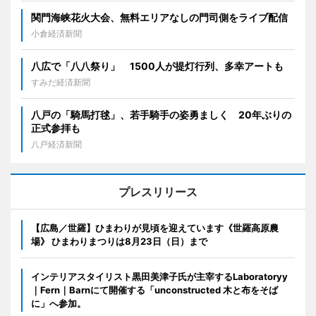
関門海峡花火大会、無料エリアなしの門司側をライブ配信
小倉経済新聞
八広で「八八祭り」 1500人が提灯行列、多幸アートも
すみだ経済新聞
八戸の「騎馬打毬」、若手騎手の姿勇ましく 20年ぶりの
正式参拝も
八戸経済新聞
プレスリリース
【広島／世羅】ひまわりが見頃を迎えています《世羅高原農
場》 ひまわりまつりは8月23日（日）まで
インテリアスタイリスト黒田美津子氏が主宰するLaboratoryy
｜Fern｜Barnにて開催する「unconstructed 木と布をそば
に」へ参加。