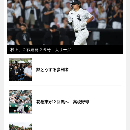
村上、２戦連発２６号 大リーグ
黙とうする参列者
花巻東が２回戦へ 高校野球