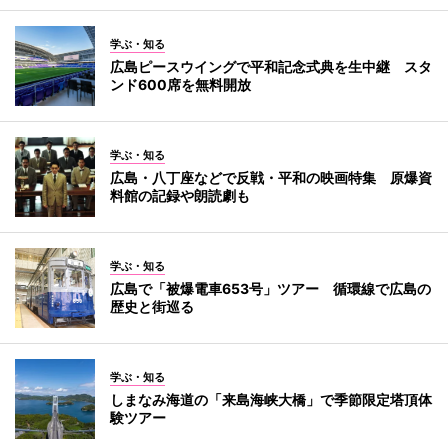
学ぶ・知る
広島ピースウイングで平和記念式典を生中継 スタ
ンド600席を無料開放
学ぶ・知る
広島・八丁座などで反戦・平和の映画特集 原爆資
料館の記録や朗読劇も
学ぶ・知る
広島で「被爆電車653号」ツアー 循環線で広島の
歴史と街巡る
学ぶ・知る
しまなみ海道の「来島海峡大橋」で季節限定塔頂体
験ツアー