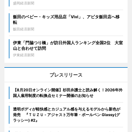
盛岡経済新聞
飯田のベビー・キッズ用品店「Vivi」、アピタ飯田店へ移
転
飯田経済新聞
伊東「門脇つり橋」が訪日外国人ランキング全国2位 大室
山と合わせて訪問
伊東経済新聞
プレスリリース
【8月20日オンライン開催】杉田弁護士と読み解く！2026年外
国人雇用制度の転換点セミナー開催のお知らせ
透明ボディが軽快感とカジュアル感を与えるモデルから新色が
発売 『ＴＵＺＵ - アジャスト万年筆・ボールペン Glassy(グ
ラッシー) #2』