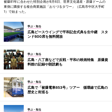
被爆81年に合わせた特別企画が8月6日、世界文化遺産・原爆ドームの
東側に隣接する複合商業施設「おりづるタワー」（広島市中区大手町
1）で始まった。
学ぶ・知る
広島ピースウイングで平和記念式典を生中継 スタ
ンド600席を無料開放
学ぶ・知る
広島・八丁座などで反戦・平和の映画特集 原爆資
料館の記録や朗読劇も
学ぶ・知る
広島で「被爆電車653号」ツアー 循環線で広島の
歴史と街巡る
学ぶ・知る