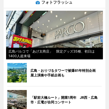
フォトフラッシュ
広島パルコで「あげ太商店」 限定グッズ35種、初日は
1400人超来場
広島・おりづるタワーで被爆81年特別企画
屋上演奏や手紙企画も
「駅前大橋ルート」開業1周年 JR西・広島
市・広電が合同コンサート