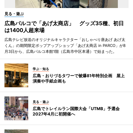
見る・遊ぶ
広島パルコで「あげ太商店」 グッズ35種、初日
は1400人超来場
広島テレビ放送のオリジナルキャラクター「おしゃべり唐あげ あげ太
くん」の期間限定ポップアップショップ「あげ太商店 in PARCO」が8
月3日から、広島パルコ本館1階（広島市中区本通）で始まった。
学ぶ・知る
広島・おりづるタワーで被爆81年特別企画 屋上
演奏や手紙企画も
見る・遊ぶ
広島でトレイルラン国際大会「UTMB」予選会
2027年4月に初開催へ