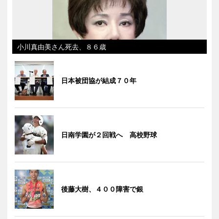
小川真由美さん死去、８６歳
日本被団協が結成７０年
日南学園が２回戦へ 高校野球
後藤大樹、４００障害で銀