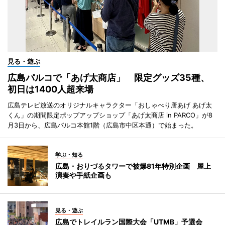
見る・遊ぶ
広島パルコで「あげ太商店」 限定グッズ35種、
初日は1400人超来場
広島テレビ放送のオリジナルキャラクター「おしゃべり唐あげ あげ太
くん」の期間限定ポップアップショップ「あげ太商店 in PARCO」が8
月3日から、広島パルコ本館1階（広島市中区本通）で始まった。
学ぶ・知る
広島・おりづるタワーで被爆81年特別企画 屋上
演奏や手紙企画も
見る・遊ぶ
広島でトレイルラン国際大会「UTMB」予選会