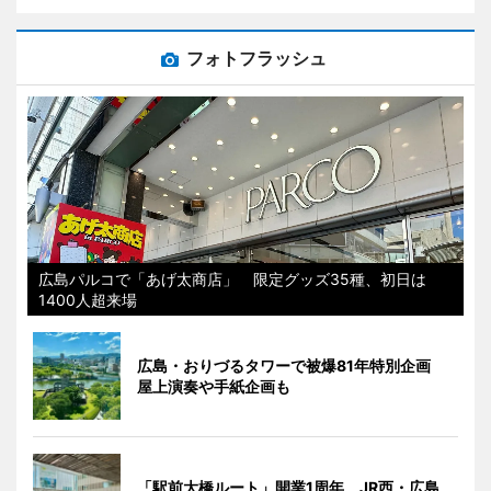
フォトフラッシュ
広島パルコで「あげ太商店」 限定グッズ35種、初日は
1400人超来場
広島・おりづるタワーで被爆81年特別企画
屋上演奏や手紙企画も
「駅前大橋ルート」開業1周年 JR西・広島