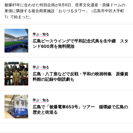
被爆81年に合わせた特別企画が8月6日、世界文化遺産・原爆ドームの
東側に隣接する複合商業施設「おりづるタワー」（広島市中区大手町
1）で始まった。
学ぶ・知る
広島ピースウイングで平和記念式典を生中継 スタ
ンド600席を無料開放
学ぶ・知る
広島・八丁座などで反戦・平和の映画特集 原爆資
料館の記録や朗読劇も
学ぶ・知る
広島で「被爆電車653号」ツアー 循環線で広島の
歴史と街巡る