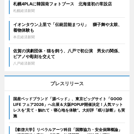
札幌4PLAに韓国発フォトブース 北海道初の常設店
札幌経済新聞
イオンタウン上里で「伝統芸能まつり」 獅子舞や太鼓、
着物体験も
本庄経済新聞
佐賀の演劇団体・猫を飼う、八戸で初公演 男女の関係、
ピアノや彫刻を交えて
八戸経済新聞
プレスリリース
国産ベッドブランド「源ベッド」、東京ビッグサイト「GOOD
LIFE フェア2026」へ出展＆大阪POPUP開催決定！人気マット
レスを“見て・触れて・寝心地を体験”。大好評「眠り診断」も実
施
【叡啓大学】リベラルアーツ科目「国際協力・安全保障概論」