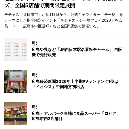
ズ、全国5店舗で期間限定展開
チチヤス（廿日市市）が8月18日から、公式キャラクター「チー坊」を
テーマにした期間限定イベント「チチヤス・チー坊フェア2026」を広
島ロフト（広島市中区基町）など全国5店舗で開催する。
買う
広島や呉など「JR西日本駅名看板チャーム」 自販
機で先行販売
買う
広島経済新聞2026年上半期PVランキング1位は
「イオシス」中国地方初出店
買う
広島・アルパーク東棟に食品スーパー「ロピア」
広島市内2店舗目