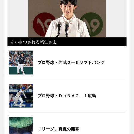
あいさつされる悠仁さま
プロ野球・西武２―５ソフトバンク
プロ野球・ＤｅＮＡ２―１広島
Ｊリーグ、真夏の開幕