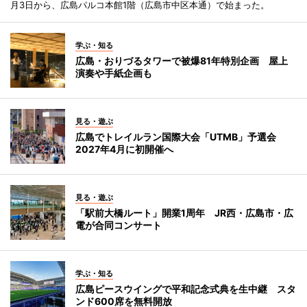
月3日から、広島パルコ本館1階（広島市中区本通）で始まった。
学ぶ・知る
広島・おりづるタワーで被爆81年特別企画 屋上
演奏や手紙企画も
見る・遊ぶ
広島でトレイルラン国際大会「UTMB」予選会
2027年4月に初開催へ
見る・遊ぶ
「駅前大橋ルート」開業1周年 JR西・広島市・広
電が合同コンサート
学ぶ・知る
広島ピースウイングで平和記念式典を生中継 スタ
ンド600席を無料開放