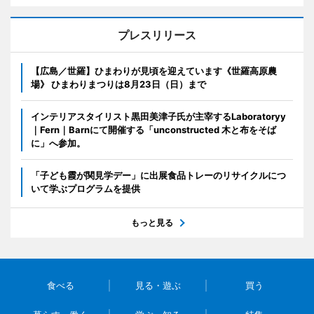
プレスリリース
【広島／世羅】ひまわりが見頃を迎えています《世羅高原農
場》 ひまわりまつりは8月23日（日）まで
インテリアスタイリスト黒田美津子氏が主宰するLaboratoryy
｜Fern｜Barnにて開催する「unconstructed 木と布をそば
に」へ参加。
「子ども霞が関見学デー」に出展食品トレーのリサイクルにつ
いて学ぶプログラムを提供
もっと見る
食べる
見る・遊ぶ
買う