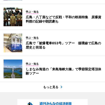
学ぶ・知る
広島・八丁座などで反戦・平和の映画特集 原爆資
料館の記録や朗読劇も
学ぶ・知る
広島で「被爆電車653号」ツアー 循環線で広島の
歴史と街巡る
学ぶ・知る
しまなみ海道の「来島海峡大橋」で季節限定塔頂体
験ツアー
もっと見る