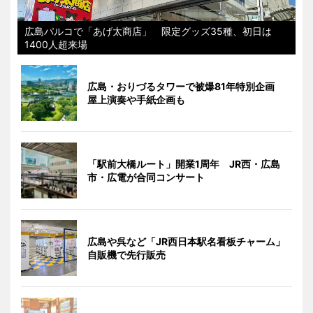
広島パルコで「あげ太商店」 限定グッズ35種、初日は
1400人超来場
広島・おりづるタワーで被爆81年特別企画
屋上演奏や手紙企画も
「駅前大橋ルート」開業1周年 JR西・広島
市・広電が合同コンサート
広島や呉など「JR西日本駅名看板チャーム」
自販機で先行販売