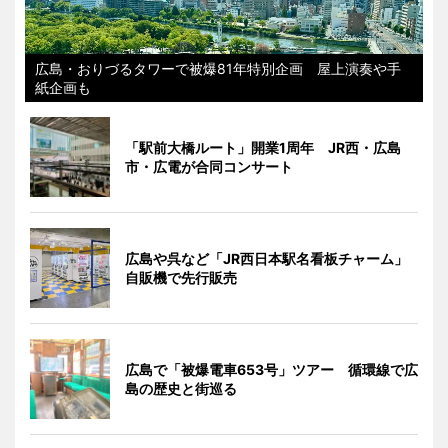
広島・おりづるタワーで被爆81年特別企画 屋上演奏や手
紙企画も
「駅前大橋ルート」開業1周年 JR西・広島
市・広電が合同コンサート
広島や呉など「JR西日本駅名看板チャーム」
自販機で先行販売
広島で「被爆電車653号」ツアー 循環線で広
島の歴史と街巡る