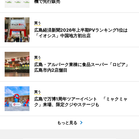
機で先行販売
買う
広島経済新聞2026年上半期PVランキング1位は
「イオシス」中国地方初出店
買う
広島・アルパーク東棟に食品スーパー「ロピア」
広島市内2店舗目
買う
広島で万博1周年ツアーイベント 「ミャクミャ
ク」来場、限定クジやステージも
もっと見る