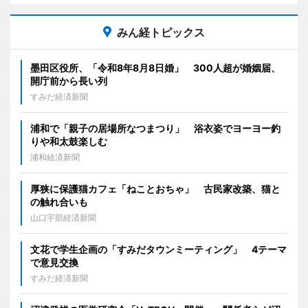
みん経トピックス
墨田区役所、「令和8年8月8日婚」 300人超が婚姻届、
開庁前から長い列
すみだ経済新聞
浦和で「親子の居場所なつまつり」 浴衣姿でヨーヨー釣
りや和太鼓楽しむ
浦和経済新聞
厚狭に保護猫カフェ「ねことおちゃ」 古民家改築、猫と
の触れ合いも
山口宇部経済新聞
文花で学生企画の「すみだタウンミーティング」 4テーマ
で意見交換
すみだ経済新聞