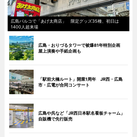
広島パルコで「あげ太商店」 限定グッズ35種、初日は
1400人超来場
広島・おりづるタワーで被爆81年特別企画
屋上演奏や手紙企画も
「駅前大橋ルート」開業1周年 JR西・広島
市・広電が合同コンサート
広島や呉など「JR西日本駅名看板チャーム」
自販機で先行販売