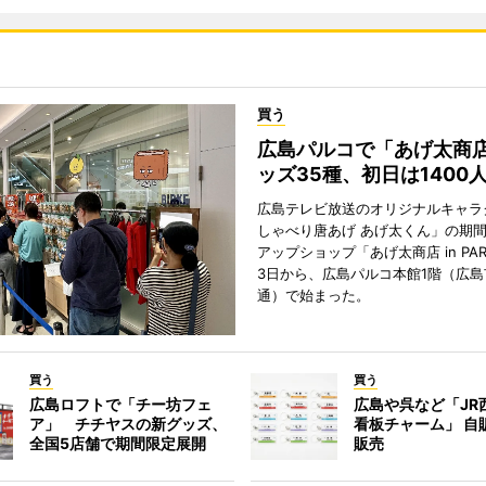
買う
広島パルコで「あげ太商
ッズ35種、初日は1400
広島テレビ放送のオリジナルキャラ
しゃべり唐あげ あげ太くん」の期
アップショップ「あげ太商店 in PA
3日から、広島パルコ本館1階（広島
通）で始まった。
買う
買う
広島ロフトで「チー坊フェ
広島や呉など「JR
ア」 チチヤスの新グッズ、
看板チャーム」 自
全国5店舗で期間限定展開
販売