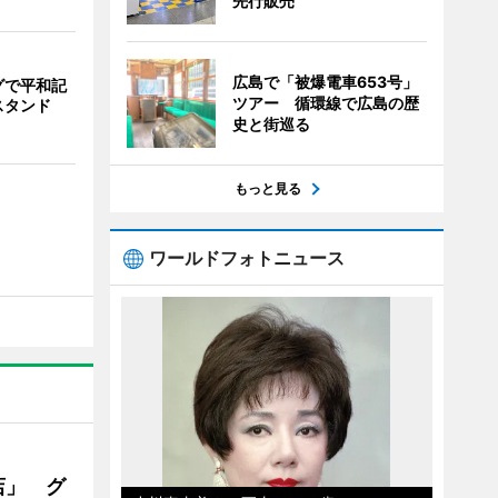
先行販売
広島で「被爆電車653号」
グで平和記
ツアー 循環線で広島の歴
スタンド
史と街巡る
もっと見る
ワールドフォトニュース
店」 グ