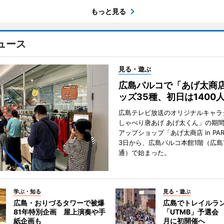
もっと見る
ュース
見る・遊ぶ
広島パルコで「あげ太商
ッズ35種、初日は1400
広島テレビ放送のオリジナルキャラ
しゃべり唐あげ あげ太くん」の期
アップショップ「あげ太商店 in PA
3日から、広島パルコ本館1階（広島
通）で始まった。
学ぶ・知る
見る・遊ぶ
広島・おりづるタワーで被爆
広島でトレイルラ
81年特別企画 屋上演奏や手
「UTMB」予選会 
紙企画も
月に初開催へ