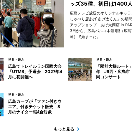
ッズ35種、初日は1400
広島テレビ放送のオリジナルキャラ
しゃべり唐あげ あげ太くん」の期
アップショップ「あげ太商店 in PA
3日から、広島パルコ本館1階（広島
通）で始まった。
見る・遊ぶ
見る・遊ぶ
広島でトレイルラン国際大会
「駅前大橋ルート」
「UTMB」予選会 2027年4
年 JR西・広島市
月に初開催へ
同コンサート
見る・遊ぶ
広島カープが「ファン付きウ
エア」付きチケット販売 8
月のナイター9試合対象
もっと見る