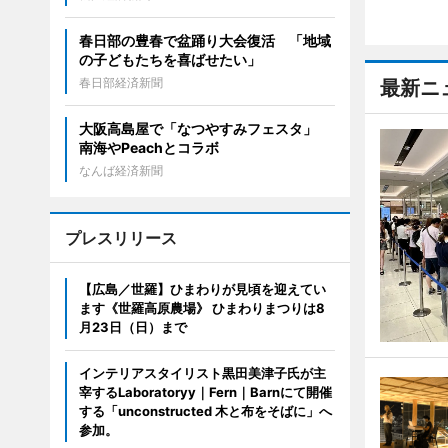
春日部の豊春で盆踊り大会復活 「地域
の子どもたちを喜ばせたい」
春日部経済新聞
最新ニ
大阪高島屋で「なつやすみフェスタ」
南海やPeachとコラボ
なんば経済新聞
プレスリリース
【広島／世羅】ひまわりが見頃を迎えてい
ます《世羅高原農場》 ひまわりまつりは8
月23日（日）まで
インテリアスタイリスト黒田美津子氏が主
宰するLaboratoryy｜Fern｜Barnにて開催
する「unconstructed 木と布をそばに」へ
参加。