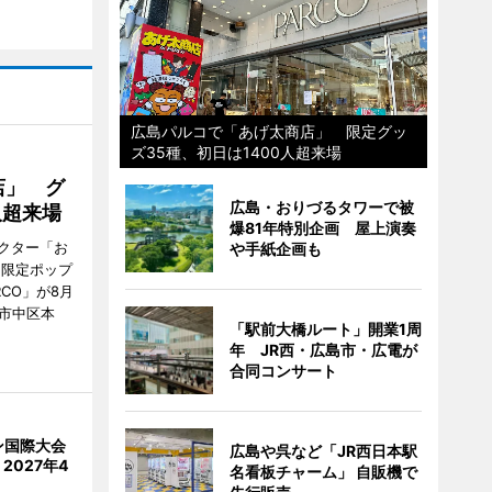
広島パルコで「あげ太商店」 限定グッ
ズ35種、初日は1400人超来場
店」 グ
広島・おりづるタワーで被
人超来場
爆81年特別企画 屋上演奏
クター「お
や手紙企画も
間限定ポップ
RCO」が8月
市中区本
「駅前大橋ルート」開業1周
年 JR西・広島市・広電が
合同コンサート
ン国際大会
広島や呉など「JR西日本駅
2027年4
名看板チャーム」 自販機で