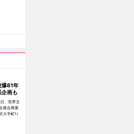
爆81年
紙企画も
6日、世界文
る複合商業
区大手町1）