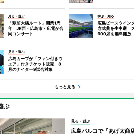
見る・遊ぶ
学ぶ・知る
「駅前大橋ルート」開業1周
広島ピースウイン
年 JR西・広島市・広電が合
念式典を生中継 
同コンサート
600席を無料開放
見る・遊ぶ
広島カープが「ファン付きウ
エア」付きチケット販売 8
月のナイター9試合対象
もっと見る
遊ぶ
見る・遊ぶ
広島パルコで「あげ太商