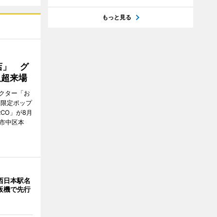
もっと見る
店」 グ
人超来場
クター「お
間限定ポップ
RCO」が8月
市中区本
西日本駅名
販機で先行