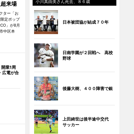
小川真由美さん死去、８６歳
人超来場
クター「お
間限定ポップ
日本被団協が結成７０年
RCO」が8月
市中区本
日南学園が２回戦へ 高校
野球
開業1周
・広電が合
後藤大樹、４００障害で銀
上田綺世は後半途中交代
サッカー