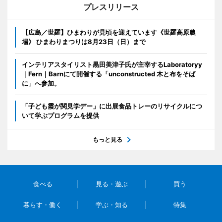
プレスリリース
【広島／世羅】ひまわりが見頃を迎えています《世羅高原農
場》 ひまわりまつりは8月23日（日）まで
インテリアスタイリスト黒田美津子氏が主宰するLaboratoryy
｜Fern｜Barnにて開催する「unconstructed 木と布をそば
に」へ参加。
「子ども霞が関見学デー」に出展食品トレーのリサイクルにつ
いて学ぶプログラムを提供
もっと見る
食べる
見る・遊ぶ
買う
暮らす・働く
学ぶ・知る
特集