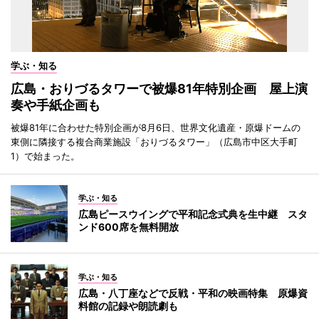
学ぶ・知る
広島・おりづるタワーで被爆81年特別企画 屋上演
奏や手紙企画も
被爆81年に合わせた特別企画が8月6日、世界文化遺産・原爆ドームの
東側に隣接する複合商業施設「おりづるタワー」（広島市中区大手町
1）で始まった。
学ぶ・知る
広島ピースウイングで平和記念式典を生中継 スタ
ンド600席を無料開放
学ぶ・知る
広島・八丁座などで反戦・平和の映画特集 原爆資
料館の記録や朗読劇も