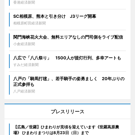
香港経済新聞
SC相模原、熊本と引き分け J3リーグ開幕
相模原町田経済新聞
関門海峡花火大会、無料エリアなしの門司側をライブ配信
小倉経済新聞
八広で「八八祭り」 1500人が提灯行列、多幸アートも
すみだ経済新聞
八戸の「騎馬打毬」、若手騎手の姿勇ましく 20年ぶりの
正式参拝も
八戸経済新聞
プレスリリース
【広島／世羅】ひまわりが見頃を迎えています《世羅高原農
場》 ひまわりまつりは8月23日（日）まで