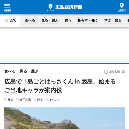
35°C
食べる
見る・遊ぶ
買う
暮らす・働く
学ぶ・知る
食べる
見る・遊ぶ
2025.07.18
広島で「島ごとはっさくん in 因島」始まる
ご当地キャラが案内役
尾道
瀬戸内海
観光
イベント