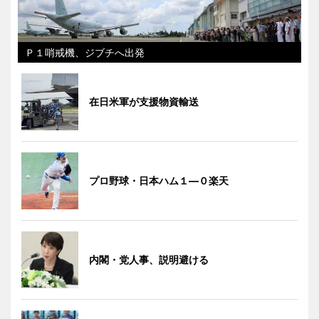
Ｐ１哨戒機、ジブチへ出発
在日米軍が支援物資輸送
プロ野球・日本ハム１―０楽天
内閣・党人事、説明避ける