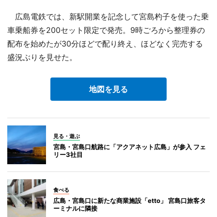
広島電鉄では、新駅開業を記念して宮島杓子を使った乗
車乗船券を200セット限定で発売。9時ごろから整理券の
配布を始めたが30分ほどで配り終え、ほどなく完売する
盛況ぶりを見せた。
地図を見る
見る・遊ぶ
宮島・宮島口航路に「アクアネット広島」が参入 フェ
リー3社目
食べる
広島・宮島口に新たな商業施設「etto」 宮島口旅客タ
ーミナルに隣接