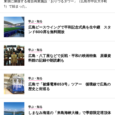
東側に隣接する複合商業施設「おりづるタワー」（広島市中区大手町
1）で始まった。
学ぶ・知る
広島ピースウイングで平和記念式典を生中継 スタ
ンド600席を無料開放
学ぶ・知る
広島・八丁座などで反戦・平和の映画特集 原爆資
料館の記録や朗読劇も
学ぶ・知る
広島で「被爆電車653号」ツアー 循環線で広島の
歴史と街巡る
学ぶ・知る
しまなみ海道の「来島海峡大橋」で季節限定塔頂体