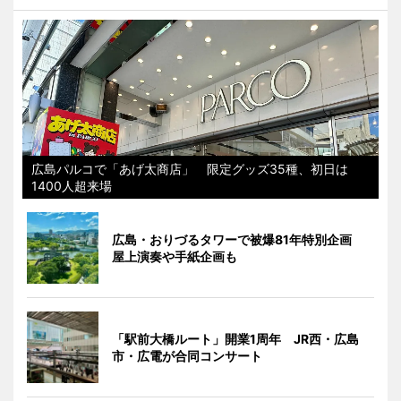
広島パルコで「あげ太商店」 限定グッズ35種、初日は
1400人超来場
広島・おりづるタワーで被爆81年特別企画
屋上演奏や手紙企画も
「駅前大橋ルート」開業1周年 JR西・広島
市・広電が合同コンサート