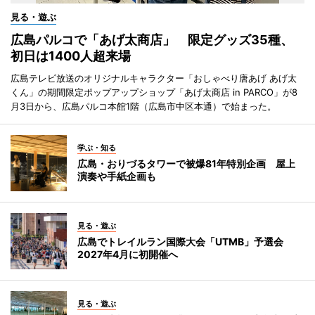
見る・遊ぶ
広島パルコで「あげ太商店」 限定グッズ35種、
初日は1400人超来場
広島テレビ放送のオリジナルキャラクター「おしゃべり唐あげ あげ太
くん」の期間限定ポップアップショップ「あげ太商店 in PARCO」が8
月3日から、広島パルコ本館1階（広島市中区本通）で始まった。
学ぶ・知る
広島・おりづるタワーで被爆81年特別企画 屋上
演奏や手紙企画も
見る・遊ぶ
広島でトレイルラン国際大会「UTMB」予選会
2027年4月に初開催へ
見る・遊ぶ