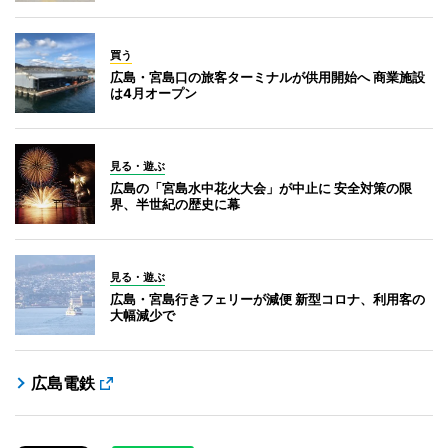
買う
広島・宮島口の旅客ターミナルが供用開始へ 商業施設
は4月オープン
見る・遊ぶ
広島の「宮島水中花火大会」が中止に 安全対策の限
界、半世紀の歴史に幕
見る・遊ぶ
広島・宮島行きフェリーが減便 新型コロナ、利用客の
大幅減少で
広島電鉄