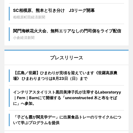
SC相模原、熊本と引き分け J3リーグ開幕
相模原町田経済新聞
関門海峡花火大会、無料エリアなしの門司側をライブ配信
小倉経済新聞
プレスリリース
【広島／世羅】ひまわりが見頃を迎えています《世羅高原農
場》 ひまわりまつりは8月23日（日）まで
インテリアスタイリスト黒田美津子氏が主宰するLaboratoryy
｜Fern｜Barnにて開催する「unconstructed 木と布をそば
に」へ参加。
「子ども霞が関見学デー」に出展食品トレーのリサイクルにつ
いて学ぶプログラムを提供