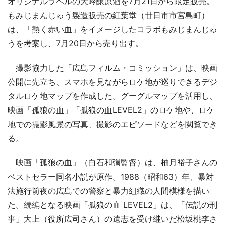
オリジナルラベルの大吟醸原酒を7月21日から限定販売。
もみじまんじゅう製造販売の紅葉堂（廿日市市宮島町）
は、「熱く赤い血」をイメージしたコラボもみじまんじゅ
うを考案し、7月20日から売り出す。
撮影協力した「広島フィルム・コミッション」は、映画
公開に先立ち、スマホを見ながらロケ地が巡りできるデジ
タルロケ地マップを作成した。グーグルマップを活用し、
映画「孤狼の血」「孤狼の血LEVEL2」のロケ地や、ロケ
地での撮影風景の写真、撮影のエピソードなどを閲覧でき
る。
映画「孤狼の血」（白石和彌監督）は、柚月裕子さんの
ベストセラー同名小説が原作。1988（昭和63）年、暴対
法施行前夜の広島での警察と暴力組織の人間模様を描い
た。続編となる映画「孤狼の血 LEVEL2」は、「伝説の刑
事」大上（役所広司さん）の遺志を受け継いだ松坂桃李さ