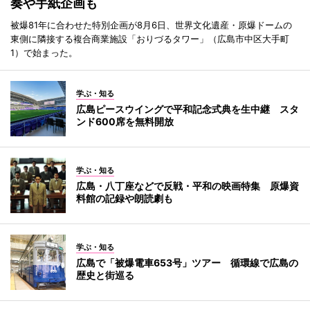
奏や手紙企画も
被爆81年に合わせた特別企画が8月6日、世界文化遺産・原爆ドームの
東側に隣接する複合商業施設「おりづるタワー」（広島市中区大手町
1）で始まった。
学ぶ・知る
広島ピースウイングで平和記念式典を生中継 スタ
ンド600席を無料開放
学ぶ・知る
広島・八丁座などで反戦・平和の映画特集 原爆資
料館の記録や朗読劇も
学ぶ・知る
広島で「被爆電車653号」ツアー 循環線で広島の
歴史と街巡る