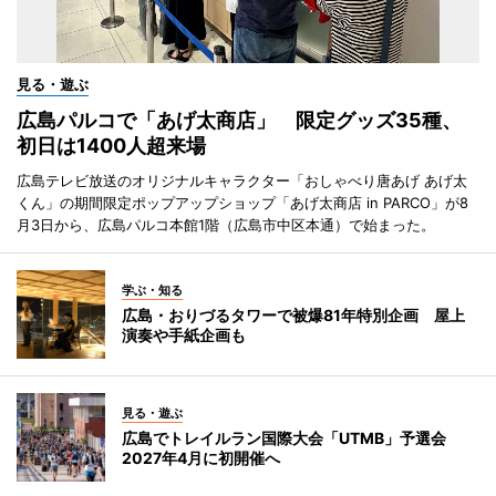
見る・遊ぶ
広島パルコで「あげ太商店」 限定グッズ35種、
初日は1400人超来場
広島テレビ放送のオリジナルキャラクター「おしゃべり唐あげ あげ太
くん」の期間限定ポップアップショップ「あげ太商店 in PARCO」が8
月3日から、広島パルコ本館1階（広島市中区本通）で始まった。
学ぶ・知る
広島・おりづるタワーで被爆81年特別企画 屋上
演奏や手紙企画も
見る・遊ぶ
広島でトレイルラン国際大会「UTMB」予選会
2027年4月に初開催へ