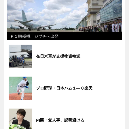
Ｐ１哨戒機、ジブチへ出発
在日米軍が支援物資輸送
プロ野球・日本ハム１―０楽天
内閣・党人事、説明避ける