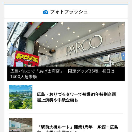
フォトフラッシュ
広島パルコで「あげ太商店」 限定グッズ35種、初日は
1400人超来場
広島・おりづるタワーで被爆81年特別企画
屋上演奏や手紙企画も
「駅前大橋ルート」開業1周年 JR西・広島