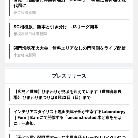
代風に
香港経済新聞
SC相模原、熊本と引き分け J3リーグ開幕
相模原町田経済新聞
関門海峡花火大会、無料エリアなしの門司側をライブ配信
小倉経済新聞
プレスリリース
【広島／世羅】ひまわりが見頃を迎えています《世羅高原農
場》 ひまわりまつりは8月23日（日）まで
インテリアスタイリスト黒田美津子氏が主宰するLaboratoryy
｜Fern｜Barnにて開催する「unconstructed 木と布をそば
に」へ参加。
「子ども霞が関見学デー」に出展食品トレーのリサイクルにつ