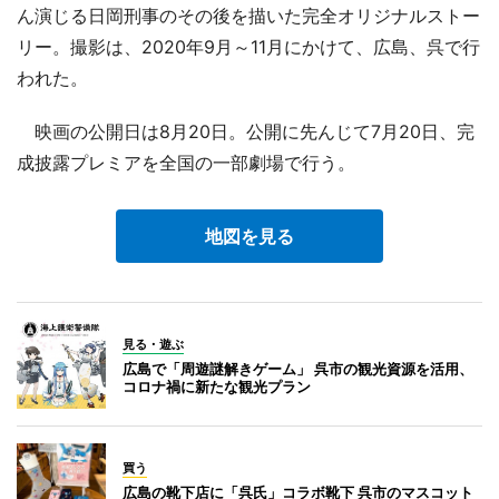
ん演じる日岡刑事のその後を描いた完全オリジナルストー
リー。撮影は、2020年9月～11月にかけて、広島、呉で行
われた。
映画の公開日は8月20日。公開に先んじて7月20日、完
成披露プレミアを全国の一部劇場で行う。
地図を見る
見る・遊ぶ
広島で「周遊謎解きゲーム」 呉市の観光資源を活用、
コロナ禍に新たな観光プラン
買う
広島の靴下店に「呉氏」コラボ靴下 呉市のマスコット