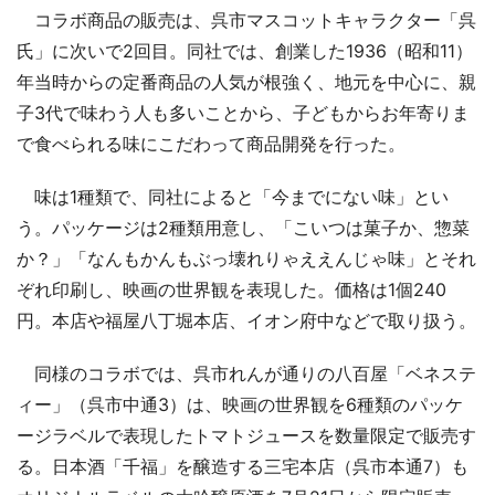
コラボ商品の販売は、呉市マスコットキャラクター「呉
氏」に次いで2回目。同社では、創業した1936（昭和11）
年当時からの定番商品の人気が根強く、地元を中心に、親
子3代で味わう人も多いことから、子どもからお年寄りま
で食べられる味にこだわって商品開発を行った。
味は1種類で、同社によると「今までにない味」とい
う。パッケージは2種類用意し、「こいつは菓子か、惣菜
か？」「なんもかんもぶっ壊れりゃええんじゃ味」とそれ
ぞれ印刷し、映画の世界観を表現した。価格は1個240
円。本店や福屋八丁堀本店、イオン府中などで取り扱う。
同様のコラボでは、呉市れんが通りの八百屋「ベネステ
ィー」（呉市中通3）は、映画の世界観を6種類のパッケ
ージラベルで表現したトマトジュースを数量限定で販売す
る。日本酒「千福」を醸造する三宅本店（呉市本通7）も