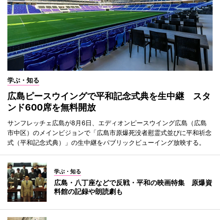
学ぶ・知る
広島ピースウイングで平和記念式典を生中継 スタ
ンド600席を無料開放
サンフレッチェ広島が8月6日、エディオンピースウイング広島（広島
市中区）のメインビジョンで「広島市原爆死没者慰霊式並びに平和祈念
式（平和記念式典）」の生中継をパブリックビューイング放映する。
学ぶ・知る
広島・八丁座などで反戦・平和の映画特集 原爆資
料館の記録や朗読劇も