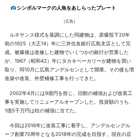
シンボルマークの人魚をあしらったプレート
［広告］
ルネサンス様式を基調にした同建物は、原爆投下20年
前の1925（大正14）年に三井住友銀行広島支店として完
成。被爆後は改修した建物でいくつかの銀行が営業した
が、1967（昭和42）年にタカキベーカリーが建物を買い
取り、同10月に広島アンデルセンとして開業。その後も増
改築や改装、外壁補修工事を行ってきた。
2002年4月には9億円を投じ、旧館の補強および改装工
事を実施してリニューアルオープンした。投資額のうち、
1億5千万円は柱の補強に当てた。
今回は2016年に改装工事に着手し、アンデルセングル
ープ創業70周年となる2018年の完成を目指す。現在の店