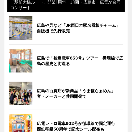
「駅前大橋ルート」開業1周年 JR西・広島市・広電が合同
コンサート
広島や呉など「JR西日本駅名看板チャーム」
自販機で先行販売
広島で「被爆電車653号」ツアー 循環線で広
島の歴史と街巡る
広島の百貨店が新商品「うま糀らぁめん」
客・メーカーと共同開発で
広電レトロ電車602号が循環線で固定運行
西鉄移籍50周年で記念シール配布も