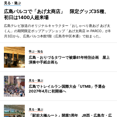
見る・遊ぶ
広島パルコで「あげ太商店」 限定グッズ35種、
初日は1400人超来場
広島テレビ放送のオリジナルキャラクター「おしゃべり唐あげ あげ太
くん」の期間限定ポップアップショップ「あげ太商店 in PARCO」が8
月3日から、広島パルコ本館1階（広島市中区本通）で始まった。
学ぶ・知る
広島・おりづるタワーで被爆81年特別企画 屋上
演奏や手紙企画も
見る・遊ぶ
広島でトレイルラン国際大会「UTMB」予選会
2027年4月に初開催へ
見る・遊ぶ
「駅前大橋ルート」開業1周年 JR西・広島市・広