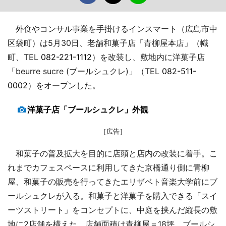
外食やコンサル事業を手掛けるインスマート（広島市中
区袋町）は5月30日、老舗和菓子店「青柳屋本店」（幟
町、TEL
082-221-1112
）を改装し、敷地内に洋菓子店
「beurre sucre (ブールシュクレ)」（TEL
082-511-
0002
）をオープンした。
洋菓子店「ブールシュクレ」外観
［広告］
和菓子の普及拡大を目的に店頭と店内の改装に着手。こ
れまでカフェスペースに利用してきた京橋通り側に青柳
屋、和菓子の販売を行ってきたエリザベト音楽大学前にブ
ールシュクレが入る。和菓子と洋菓子を購入できる「スイ
ーツストリート」をコンセプトに、中庭を挟んだ縦長の敷
地に2店舗を構えた。店舗面積は青柳屋＝18坪、ブールシ