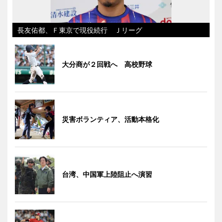
長友佑都、Ｆ東京で現役続行 Ｊリーグ
大分商が２回戦へ 高校野球
災害ボランティア、活動本格化
台湾、中国軍上陸阻止へ演習