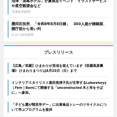
沼津「淡島ホテル」が夏限定イベント イラストサービス
や星空観望会など
沼津経済新聞
墨田区役所、「令和8年8月8日婚」 300人超が婚姻届、
開庁前から長い列
すみだ経済新聞
プレスリリース
【広島／世羅】ひまわりが見頃を迎えています《世羅高原農
場》 ひまわりまつりは8月23日（日）まで
インテリアスタイリスト黒田美津子氏が主宰するLaboratoryy
｜Fern｜Barnにて開催する「unconstructed 木と布をそば
に」へ参加。
「子ども霞が関見学デー」に出展食品トレーのリサイクルにつ
いて学ぶプログラムを提供