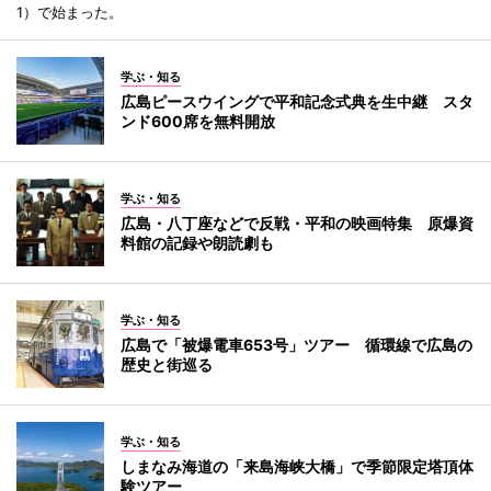
1）で始まった。
学ぶ・知る
広島ピースウイングで平和記念式典を生中継 スタ
ンド600席を無料開放
学ぶ・知る
広島・八丁座などで反戦・平和の映画特集 原爆資
料館の記録や朗読劇も
学ぶ・知る
広島で「被爆電車653号」ツアー 循環線で広島の
歴史と街巡る
学ぶ・知る
しまなみ海道の「来島海峡大橋」で季節限定塔頂体
験ツアー