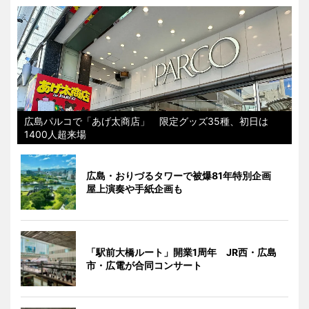
広島パルコで「あげ太商店」 限定グッズ35種、初日は
1400人超来場
広島・おりづるタワーで被爆81年特別企画
屋上演奏や手紙企画も
「駅前大橋ルート」開業1周年 JR西・広島
市・広電が合同コンサート