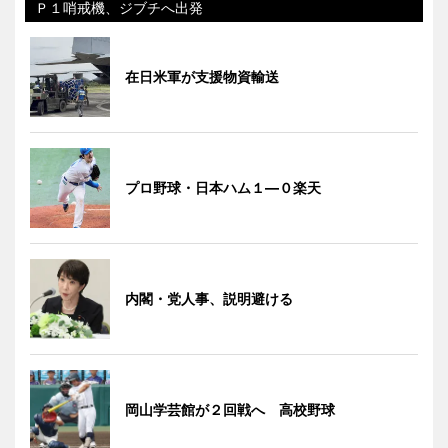
Ｐ１哨戒機、ジブチへ出発
在日米軍が支援物資輸送
プロ野球・日本ハム１―０楽天
内閣・党人事、説明避ける
岡山学芸館が２回戦へ 高校野球