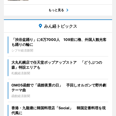
もっと見る
みん経トピックス
「渋谷盆踊り」に6万7000人 109前に櫓、外国人観光客
も踊りの輪に
シブヤ経済新聞
大丸札幌店で任天堂ポップアップストア 「どうぶつの
森」特設エリアも
札幌経済新聞
OMO5函館で「函館夜景の日」 手回しオルガンで野外劇
テーマ曲
函館経済新聞
香港・九龍塘に韓国料理店「Social」 韓国定番料理を現
代風に