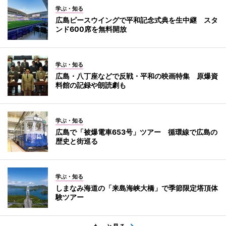
学ぶ・知る
広島ピースウイングで平和記念式典を生中継 スタ
ンド600席を無料開放
学ぶ・知る
広島・八丁座などで反戦・平和の映画特集 原爆資
料館の記録や朗読劇も
学ぶ・知る
広島で「被爆電車653号」ツアー 循環線で広島の
歴史と街巡る
学ぶ・知る
しまなみ海道の「来島海峡大橋」で季節限定塔頂体
験ツアー