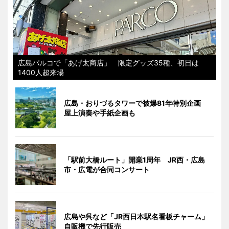
広島パルコで「あげ太商店」 限定グッズ35種、初日は
1400人超来場
広島・おりづるタワーで被爆81年特別企画
屋上演奏や手紙企画も
「駅前大橋ルート」開業1周年 JR西・広島
市・広電が合同コンサート
広島や呉など「JR西日本駅名看板チャーム」
自販機で先行販売