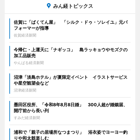
みん経トピックス
佐賀に「ばくてん屋」 「シルク・ドゥ・ソレイユ」元パ
フォーマーが指導
佐賀経済新聞
今帰仁・上運天に「ナギッコ」 島ラッキョウやモズクの
加工品販売
やんばる経済新聞
沼津「淡島ホテル」が夏限定イベント イラストサービス
や星空観望会など
沼津経済新聞
墨田区役所、「令和8年8月8日婚」 300人超が婚姻届、
開庁前から長い列
すみだ経済新聞
浦和で「親子の居場所なつまつり」 浴衣姿でヨーヨー釣
りや和太鼓楽しむ