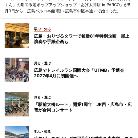
くん」の期間限定ポップアップショップ「あげ太商店 in PARCO」が8
月3日から、広島パルコ本館1階（広島市中区本通）で始まった。
学ぶ・知る
広島・おりづるタワーで被爆81年特別企画 屋上
演奏や手紙企画も
見る・遊ぶ
広島でトレイルラン国際大会「UTMB」予選会
2027年4月に初開催へ
見る・遊ぶ
「駅前大橋ルート」開業1周年 JR西・広島市・広
電が合同コンサート
学ぶ・知る