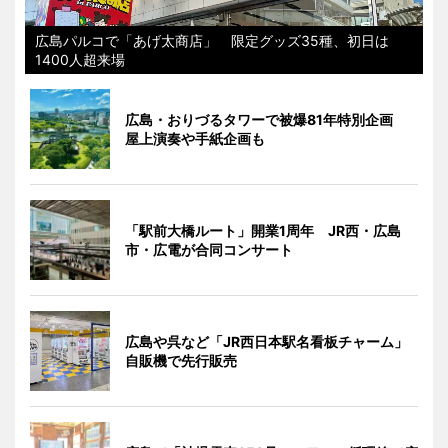
広島パルコで「あげ太商店」 限定グッズ35種、初日は
1400人超来場
広島・おりづるタワーで被爆81年特別企画
屋上演奏や手紙企画も
「駅前大橋ルート」開業1周年 JR西・広島
市・広電が合同コンサート
広島や呉など「JR西日本駅名看板チャーム」
自販機で先行販売