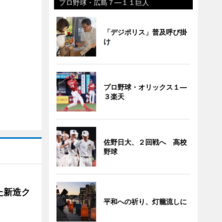
プロ野球・広島７―１１巨人
「デジポリス」普及呼び掛
け
プロ野球・オリックス１―
３楽天
佐野日大、２回戦へ 高校
野球
た新造ク
平和への祈り、灯籠流しに