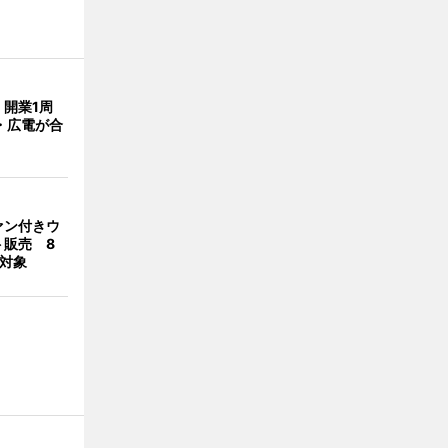
開業1周
・広電が合
ァン付きウ
ト販売 8
合対象