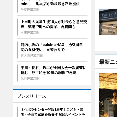
mini」 地元店が鉄板焼き料理提供
千葉経済新聞
上里町の児童生徒16人が町長らと意見交
換 議場で町への提案、再質問も
本庄経済新聞
河内小阪の「cuisine HAGI」が2周年
旬の食材使い、日替わりで
東大阪経済新聞
最新ニ
平川・長谷川鉄工が全国大会一次審査に
挑む 浮世絵を10層の鋼板で再現
弘前経済新聞
プレスリリース
ネウボラセンター開設1周年！こども・若
者・子育て家庭を応援する記念イベントを