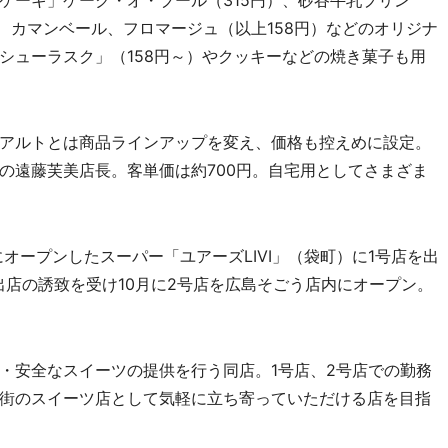
ケーキ」ケーク・オ・ブール（315円）、砂谷牛乳プリン
）、カマンベール、フロマージュ（以上158円）などのオリジナ
シューラスク」（158円～）やクッキーなどの焼き菓子も用
アルトとは商品ラインアップを変え、価格も控えめに設定。
の遠藤芙美店長。客単価は約700円。自宅用としてさまざま
オープンしたスーパー「ユアーズLIVI」（袋町）に1号店を出
出店の誘致を受け10月に2号店を広島そごう店内にオープン。
安全なスイーツの提供を行う同店。1号店、2号店での勤務
街のスイーツ店として気軽に立ち寄っていただける店を目指