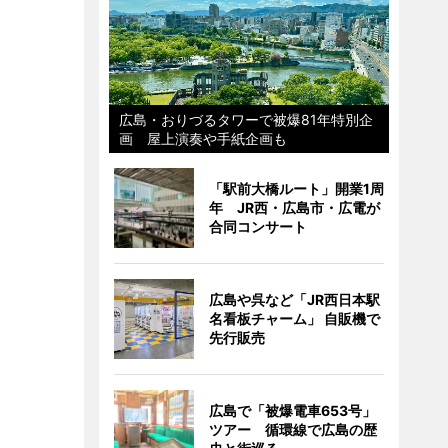
広島・おりづるタワーで被爆81年特別企
画 屋上演奏や手紙企画も
「駅前大橋ルート」開業1周
年 JR西・広島市・広電が
合同コンサート
広島や呉など「JR西日本駅
名看板チャーム」 自販機で
先行販売
広島で「被爆電車653号」
ツアー 循環線で広島の歴