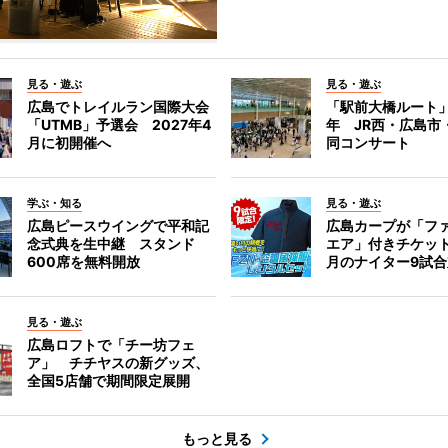
見る・遊ぶ
見る・遊ぶ
広島でトレイルラン国際大会
「駅前大橋ルート」
「UTMB」予選会 2027年4
年 JR西・広島市
月に初開催へ
同コンサート
学ぶ・知る
見る・遊ぶ
広島ピースウイングで平和記
広島カープが「フ
念式典を生中継 スタンド
エア」付きチケッ
600席を無料開放
月のナイター9試
見る・遊ぶ
広島ロフトで「チー坊フェ
ア」 チチヤスの新グッズ、
全国5店舗で期間限定展開
もっと見る