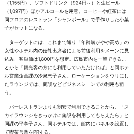
（1,155円）、ソフトドリンク（924円～）と生ビール
（1,097円）ほかアルコールを用意。コーヒーや紅茶には
同フロアのレストラン「シャンボール」で手作りした小菓
子がセットになる。
ターゲットには、これまで通り「年齢層がやや高め」の
女性やホテル内の婚礼出席者による前後利用をメーンに見
込み、客単価は1,800円を想定。広島市内を一望できるこ
とから「観光客の方にも利用していただければ」と同ホテ
ル営業企画課の冷泉恵子さん。ローケーションをウリにし
たラウンジでは、商談などビジネスシーンでの利用も狙
う。
バーレストランよりも割安で利用できることから、「ス
カイラウンジをきっかけに施設を利用してもらえたら」と
同課の平享子さん。同ホテルでは、館内にパネルを設置し
て喫茶営業をPRする。