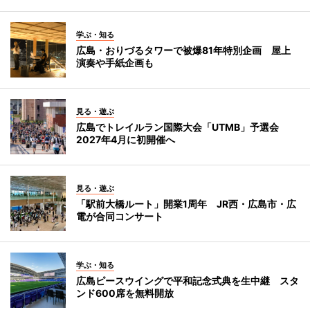
学ぶ・知る
広島・おりづるタワーで被爆81年特別企画 屋上
演奏や手紙企画も
見る・遊ぶ
広島でトレイルラン国際大会「UTMB」予選会
2027年4月に初開催へ
見る・遊ぶ
「駅前大橋ルート」開業1周年 JR西・広島市・広
電が合同コンサート
学ぶ・知る
広島ピースウイングで平和記念式典を生中継 スタ
ンド600席を無料開放