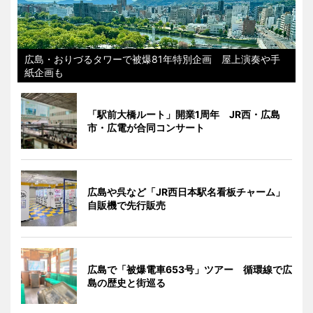
広島・おりづるタワーで被爆81年特別企画 屋上演奏や手
紙企画も
「駅前大橋ルート」開業1周年 JR西・広島
市・広電が合同コンサート
広島や呉など「JR西日本駅名看板チャーム」
自販機で先行販売
広島で「被爆電車653号」ツアー 循環線で広
島の歴史と街巡る