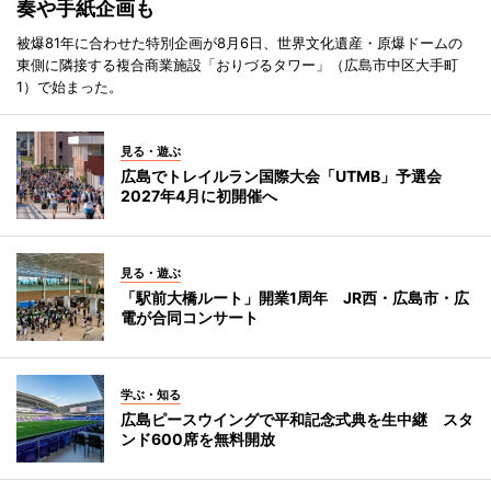
奏や手紙企画も
被爆81年に合わせた特別企画が8月6日、世界文化遺産・原爆ドームの
東側に隣接する複合商業施設「おりづるタワー」（広島市中区大手町
1）で始まった。
見る・遊ぶ
広島でトレイルラン国際大会「UTMB」予選会
2027年4月に初開催へ
見る・遊ぶ
「駅前大橋ルート」開業1周年 JR西・広島市・広
電が合同コンサート
学ぶ・知る
広島ピースウイングで平和記念式典を生中継 スタ
ンド600席を無料開放