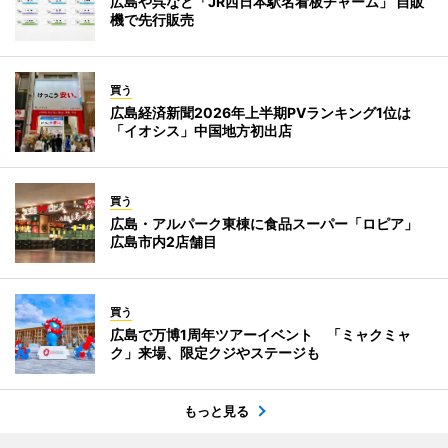
広島や呉など「JR西日本駅名看板チャーム」 自販
機で先行販売
買う
広島経済新聞2026年上半期PVランキング1位は
「イオシス」中国地方初出店
買う
広島・アルパーク東棟に食品スーパー「ロピア」
広島市内2店舗目
買う
広島で万博1周年ツアーイベント 「ミャクミャ
ク」来場、限定クジやステージも
もっと見る