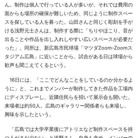
ん。制作は個人で行っている人が多いが、それでは費用の
面からも場所の確保が難しいため、同じように制作スペー
スを探している人を募った。山田さんと同じく彫刻を手が
ける浅野元士さんは、制作する際に「ちりやほこり、音が
出ることや作品を出し入れしやすい広いスペースが必要だ
った」。同所は、新広島市民球場「マツダZoom-Zoomス
タジアム広島」に近いことから、試合がある日は球場から
歓声も聞こえてくるという。
16日には、「ここでどんなことをしているのか分かるよ
うに」と、これまでメンバーが制作してきた作品を工場内
にディスプレーし、近隣住民らを招いて展示会も開いた。
来場者は約50人。広島のギャラリー関係者らも来場し、
興味を示したという。
「広島では大学卒業後にアトリエなど制作スペースを持
つ人がまだ少ない」と浅野さん。自身も含め、メンバーの