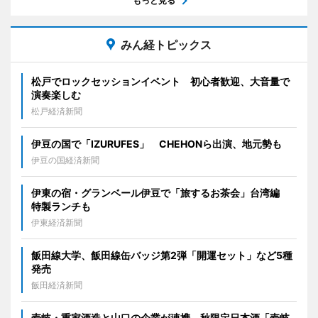
もっと見る
みん経トピックス
松戸でロックセッションイベント 初心者歓迎、大音量で
演奏楽しむ
松戸経済新聞
伊豆の国で「IZURUFES」 CHEHONら出演、地元勢も
伊豆の国経済新聞
伊東の宿・グランベール伊豆で「旅するお茶会」台湾編
特製ランチも
伊東経済新聞
飯田線大学、飯田線缶バッジ第2弾「開運セット」など5種
発売
飯田経済新聞
壱岐・重家酒造と山口の企業が連携 秋限定日本酒「壱岐