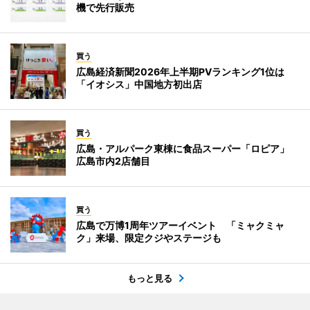
機で先行販売
買う
広島経済新聞2026年上半期PVランキング1位は
「イオシス」中国地方初出店
買う
広島・アルパーク東棟に食品スーパー「ロピア」
広島市内2店舗目
買う
広島で万博1周年ツアーイベント 「ミャクミャ
ク」来場、限定クジやステージも
もっと見る