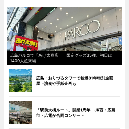
広島パルコで「あげ太商店」 限定グッズ35種、初日は
1400人超来場
広島・おりづるタワーで被爆81年特別企画
屋上演奏や手紙企画も
「駅前大橋ルート」開業1周年 JR西・広島
市・広電が合同コンサート