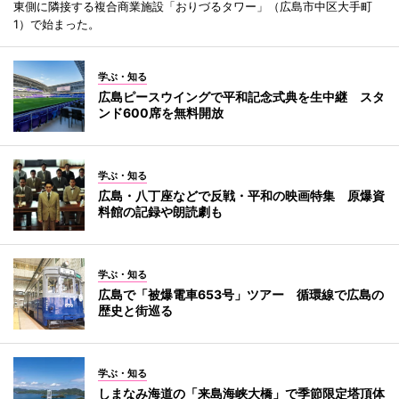
東側に隣接する複合商業施設「おりづるタワー」（広島市中区大手町
1）で始まった。
学ぶ・知る
広島ピースウイングで平和記念式典を生中継 スタ
ンド600席を無料開放
学ぶ・知る
広島・八丁座などで反戦・平和の映画特集 原爆資
料館の記録や朗読劇も
学ぶ・知る
広島で「被爆電車653号」ツアー 循環線で広島の
歴史と街巡る
学ぶ・知る
しまなみ海道の「来島海峡大橋」で季節限定塔頂体