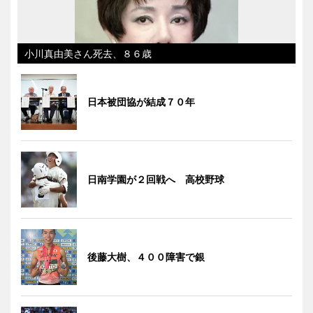
小川真由美さん死去、８６歳
日本被団協が結成７０年
日南学園が２回戦へ 高校野球
後藤大樹、４００障害で銀