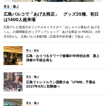
見る・遊ぶ
広島パルコで「あげ太商店」 グッズ35種、初日
は1400人超来場
広島テレビ放送のオリジナルキャラクター「おしゃべり唐あげ あげ太
くん」の期間限定ポップアップショップ「あげ太商店 in PARCO」が8
月3日から、広島パルコ本館1階（広島市中区本通）で始まった。
学ぶ・知る
広島・おりづるタワーで被爆81年特別企画 屋上
演奏や手紙企画も
見る・遊ぶ
広島でトレイルラン国際大会「UTMB」予選会
2027年4月に初開催へ
見る・遊ぶ