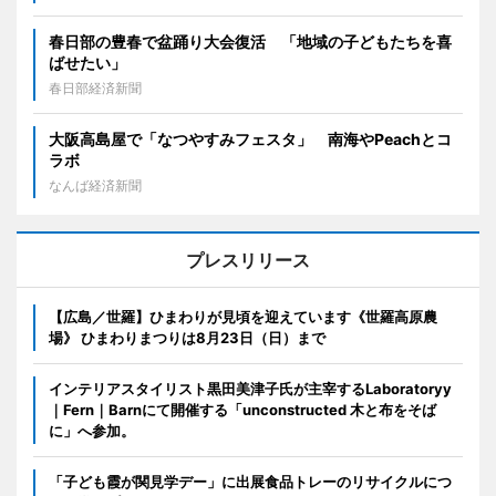
春日部の豊春で盆踊り大会復活 「地域の子どもたちを喜
ばせたい」
春日部経済新聞
大阪高島屋で「なつやすみフェスタ」 南海やPeachとコ
ラボ
なんば経済新聞
プレスリリース
【広島／世羅】ひまわりが見頃を迎えています《世羅高原農
場》 ひまわりまつりは8月23日（日）まで
インテリアスタイリスト黒田美津子氏が主宰するLaboratoryy
｜Fern｜Barnにて開催する「unconstructed 木と布をそば
に」へ参加。
「子ども霞が関見学デー」に出展食品トレーのリサイクルにつ