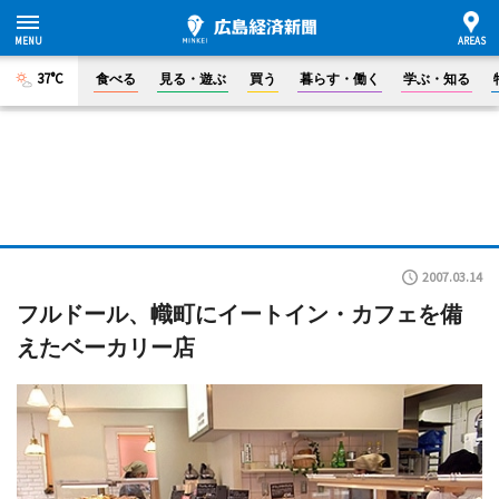
37°C
食べる
見る・遊ぶ
買う
暮らす・働く
学ぶ・知る
2007.03.14
フルドール、幟町にイートイン・カフェを備
えたベーカリー店