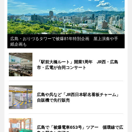
広島・おりづるタワーで被爆81年特別企画 屋上演奏や手
紙企画も
「駅前大橋ルート」開業1周年 JR西・広島
市・広電が合同コンサート
広島や呉など「JR西日本駅名看板チャーム」
自販機で先行販売
広島で「被爆電車653号」ツアー 循環線で広