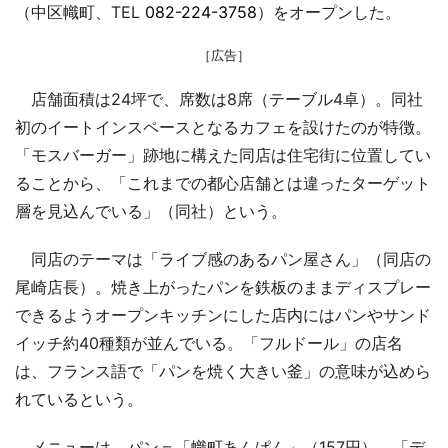
（中区幟町、TEL
082-224-3758
）をオープンした。
［広告］
店舗面積は24坪で、席数は8席（テーブル4卓）。同社
初のイートインスペースとなるカフェを設けたのが特徴。
「モスバーガー」跡地に構えた同店は住宅街に位置してい
ることから、「これまでの都心店舗とは違ったターゲット
層を見込んでいる」（同社）という。
同店のテーマは「ライブ感のあるパン屋さん」（同店の
尾崎店長）。焼き上がったパンを鉄板のままディスプレー
できるようオープンキッチンにした店内にはパンやサンド
イッチ約40種類が並んでいる。「フルドール」の店名
は、フランス語で「パンを焼く大きい釜」の意味が込めら
れているという。
メニューは、パン＝「幟町あんぱん」（157円）、「デ