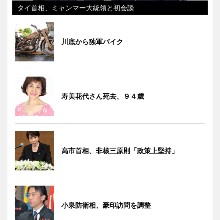
タイ首相、ミャンマー大統領と初会談
川底から独軍バイク
寿美花代さん死去、９４歳
高市首相、非核三原則「政策上堅持」
小泉防衛相、豪印訪問を調整