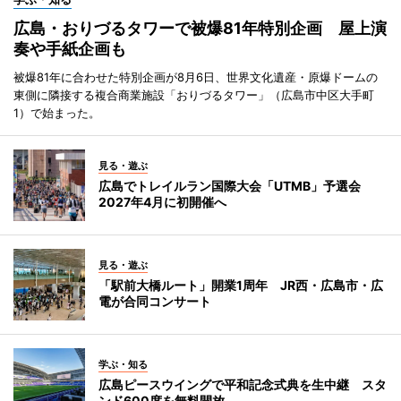
広島・おりづるタワーで被爆81年特別企画 屋上演
奏や手紙企画も
被爆81年に合わせた特別企画が8月6日、世界文化遺産・原爆ドームの
東側に隣接する複合商業施設「おりづるタワー」（広島市中区大手町
1）で始まった。
見る・遊ぶ
広島でトレイルラン国際大会「UTMB」予選会
2027年4月に初開催へ
見る・遊ぶ
「駅前大橋ルート」開業1周年 JR西・広島市・広
電が合同コンサート
学ぶ・知る
広島ピースウイングで平和記念式典を生中継 スタ
ンド600席を無料開放