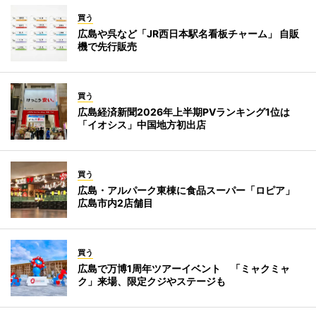
買う
広島や呉など「JR西日本駅名看板チャーム」 自販
機で先行販売
買う
広島経済新聞2026年上半期PVランキング1位は
「イオシス」中国地方初出店
買う
広島・アルパーク東棟に食品スーパー「ロピア」
広島市内2店舗目
買う
広島で万博1周年ツアーイベント 「ミャクミャ
ク」来場、限定クジやステージも