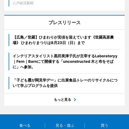
八戸経済新聞
プレスリリース
【広島／世羅】ひまわりが見頃を迎えています《世羅高原農
場》 ひまわりまつりは8月23日（日）まで
インテリアスタイリスト黒田美津子氏が主宰するLaboratoryy
｜Fern｜Barnにて開催する「unconstructed 木と布をそば
に」へ参加。
「子ども霞が関見学デー」に出展食品トレーのリサイクルにつ
いて学ぶプログラムを提供
もっと見る
食べる
見る・遊ぶ
買う