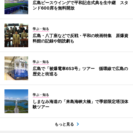
広島ピースウイングで平和記念式典を生中継 スタ
ンド600席を無料開放
学ぶ・知る
広島・八丁座などで反戦・平和の映画特集 原爆資
料館の記録や朗読劇も
学ぶ・知る
広島で「被爆電車653号」ツアー 循環線で広島の
歴史と街巡る
学ぶ・知る
しまなみ海道の「来島海峡大橋」で季節限定塔頂体
験ツアー
もっと見る