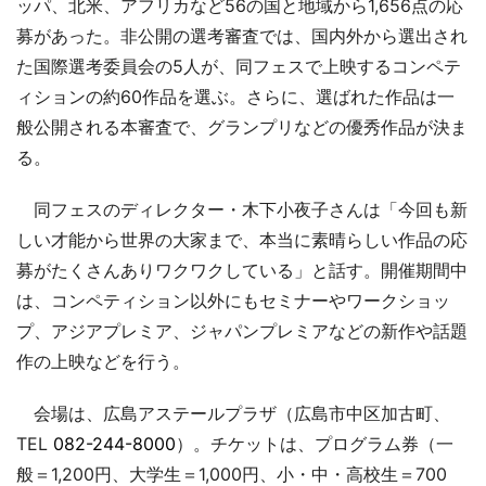
ッパ、北米、アフリカなど56の国と地域から1,656点の応
募があった。非公開の選考審査では、国内外から選出され
た国際選考委員会の5人が、同フェスで上映するコンペテ
ィションの約60作品を選ぶ。さらに、選ばれた作品は一
般公開される本審査で、グランプリなどの優秀作品が決ま
る。
同フェスのディレクター・木下小夜子さんは「今回も新
しい才能から世界の大家まで、本当に素晴らしい作品の応
募がたくさんありワクワクしている」と話す。開催期間中
は、コンペティション以外にもセミナーやワークショッ
プ、アジアプレミア、ジャパンプレミアなどの新作や話題
作の上映などを行う。
会場は、広島アステールプラザ（広島市中区加古町、
TEL
082-244-8000
）。チケットは、プログラム券（一
般＝1,200円、大学生＝1,000円、小・中・高校生＝700