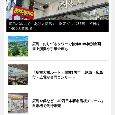
広島パルコで「あげ太商店」 限定グッズ35種、初日は
1400人超来場
広島・おりづるタワーで被爆81年特別企画
屋上演奏や手紙企画も
「駅前大橋ルート」開業1周年 JR西・広島
市・広電が合同コンサート
広島や呉など「JR西日本駅名看板チャーム」
自販機で先行販売