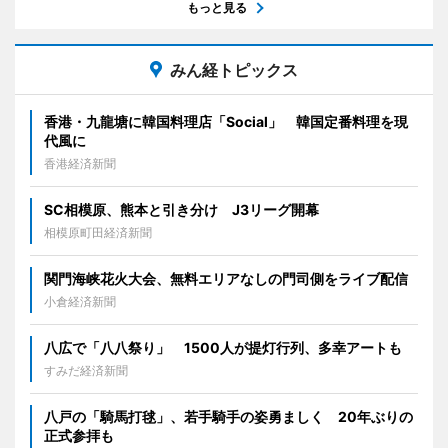
もっと見る
みん経トピックス
香港・九龍塘に韓国料理店「Social」 韓国定番料理を現
代風に
香港経済新聞
SC相模原、熊本と引き分け J3リーグ開幕
相模原町田経済新聞
関門海峡花火大会、無料エリアなしの門司側をライブ配信
小倉経済新聞
八広で「八八祭り」 1500人が提灯行列、多幸アートも
すみだ経済新聞
八戸の「騎馬打毬」、若手騎手の姿勇ましく 20年ぶりの
正式参拝も