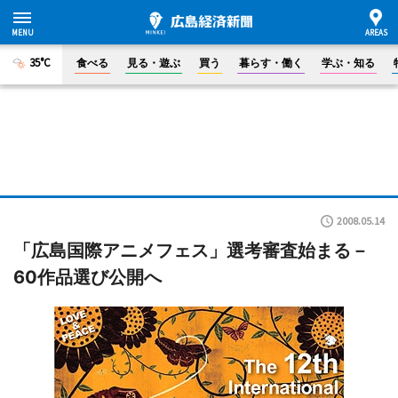
35°C
食べる
見る・遊ぶ
買う
暮らす・働く
学ぶ・知る
2008.05.14
「広島国際アニメフェス」選考審査始まる－
60作品選び公開へ