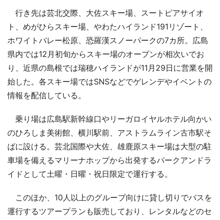
行き先は芸北交際、大佐スキー場、スートピアサイオ
ト、めがひらスキー場、やわたハイランド191リゾート、
ホワイトバレー松原、恐羅漢スノーパークの7カ所。広島
県内では12月初旬からスキー場のオープンが相次いでお
り、近県の島根では瑞穂ハイランドが11月29日に営業を開
始した。各スキー場ではSNSなどでゲレンデやイベントの
情報を配信している。
乗り場は広島駅新幹線口やリーガロイヤルホテル向かい
のひろしま美術館、横川駅前、アストラムライン古市駅そ
ばに設ける。芸北国際や大佐、雄鹿原スキー場は大型の駐
車場を備えるマリーナホップから出発するパークアンドラ
イドとして土曜・日曜・祝日限定で運行する。
このほか、10人以上のグループ向けに貸し切りでバスを
運行するツアープランも販売しており、レンタルなどのセ