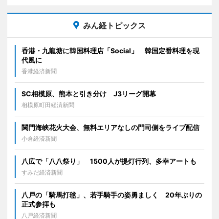
みん経トピックス
香港・九龍塘に韓国料理店「Social」 韓国定番料理を現
代風に
香港経済新聞
SC相模原、熊本と引き分け J3リーグ開幕
相模原町田経済新聞
関門海峡花火大会、無料エリアなしの門司側をライブ配信
小倉経済新聞
八広で「八八祭り」 1500人が提灯行列、多幸アートも
すみだ経済新聞
八戸の「騎馬打毬」、若手騎手の姿勇ましく 20年ぶりの
正式参拝も
八戸経済新聞