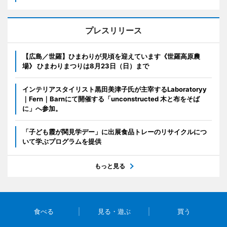
プレスリリース
【広島／世羅】ひまわりが見頃を迎えています《世羅高原農
場》 ひまわりまつりは8月23日（日）まで
インテリアスタイリスト黒田美津子氏が主宰するLaboratoryy
｜Fern｜Barnにて開催する「unconstructed 木と布をそば
に」へ参加。
「子ども霞が関見学デー」に出展食品トレーのリサイクルにつ
いて学ぶプログラムを提供
もっと見る
食べる
見る・遊ぶ
買う