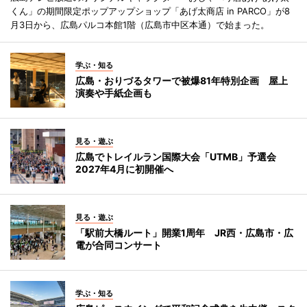
くん」の期間限定ポップアップショップ「あげ太商店 in PARCO」が8
月3日から、広島パルコ本館1階（広島市中区本通）で始まった。
学ぶ・知る
広島・おりづるタワーで被爆81年特別企画 屋上
演奏や手紙企画も
見る・遊ぶ
広島でトレイルラン国際大会「UTMB」予選会
2027年4月に初開催へ
見る・遊ぶ
「駅前大橋ルート」開業1周年 JR西・広島市・広
電が合同コンサート
学ぶ・知る