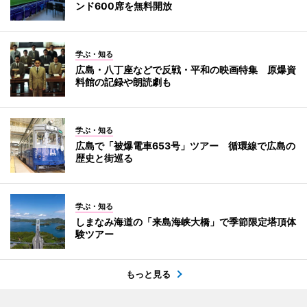
ンド600席を無料開放
学ぶ・知る
広島・八丁座などで反戦・平和の映画特集 原爆資
料館の記録や朗読劇も
学ぶ・知る
広島で「被爆電車653号」ツアー 循環線で広島の
歴史と街巡る
学ぶ・知る
しまなみ海道の「来島海峡大橋」で季節限定塔頂体
験ツアー
もっと見る