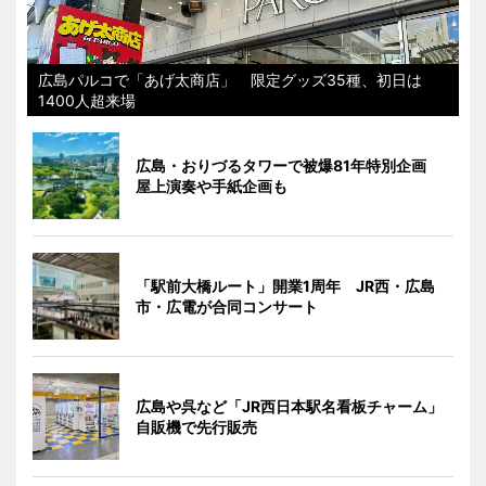
広島パルコで「あげ太商店」 限定グッズ35種、初日は
1400人超来場
広島・おりづるタワーで被爆81年特別企画
屋上演奏や手紙企画も
「駅前大橋ルート」開業1周年 JR西・広島
市・広電が合同コンサート
広島や呉など「JR西日本駅名看板チャーム」
自販機で先行販売