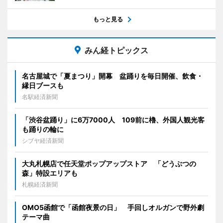
もっと見る
みん経トピックス
名古屋城で「夏まつり」開幕 盆踊りを毎日開催、飲食・
縁日ブースも
名駅経済新聞
「渋谷盆踊り」に6万7000人 109前に櫓、外国人観光客
も踊りの輪に
シブヤ経済新聞
大丸札幌店で任天堂ポップアップストア 「どうぶつの
森」特設エリアも
札幌経済新聞
OMO5函館で「函館夜景の日」 手回しオルガンで野外劇
テーマ曲