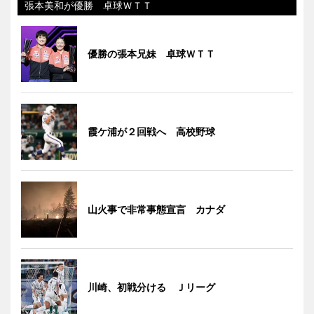
張本美和が優勝 卓球ＷＴＴ
優勝の張本兄妹 卓球ＷＴＴ
霞ケ浦が２回戦へ 高校野球
山火事で非常事態宣言 カナダ
川崎、初戦分ける Ｊリーグ