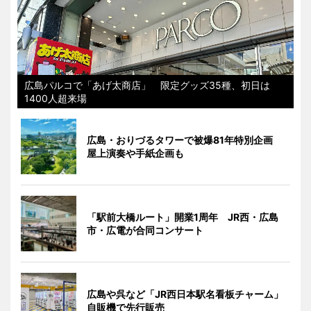
広島パルコで「あげ太商店」 限定グッズ35種、初日は
1400人超来場
広島・おりづるタワーで被爆81年特別企画
屋上演奏や手紙企画も
「駅前大橋ルート」開業1周年 JR西・広島
市・広電が合同コンサート
広島や呉など「JR西日本駅名看板チャーム」
自販機で先行販売