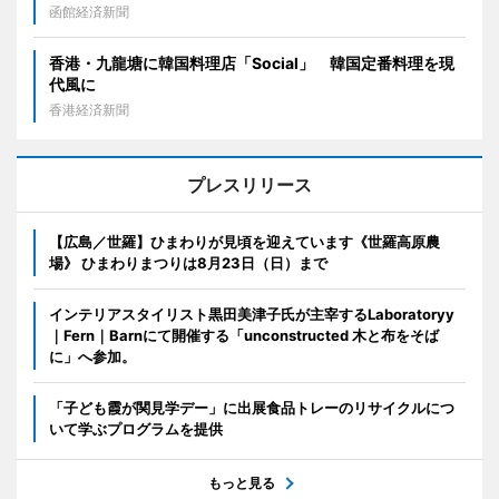
函館経済新聞
香港・九龍塘に韓国料理店「Social」 韓国定番料理を現
代風に
香港経済新聞
プレスリリース
【広島／世羅】ひまわりが見頃を迎えています《世羅高原農
場》 ひまわりまつりは8月23日（日）まで
インテリアスタイリスト黒田美津子氏が主宰するLaboratoryy
｜Fern｜Barnにて開催する「unconstructed 木と布をそば
に」へ参加。
「子ども霞が関見学デー」に出展食品トレーのリサイクルにつ
いて学ぶプログラムを提供
もっと見る