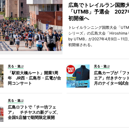
広島でトレイルラン国際
「UTMB」予選会 202
初開催へ
トレイルランニング国際大会「UTM
シリーズ」の広島大会「Hiroshima Ultr
by UTMB」が2027年4月9日～1
初開催される。
見る・遊ぶ
見る・遊ぶ
「駅前大橋ルート」開業1周
広島カープが「フ
年 JR西・広島市・広電が合
エア」付きチケッ
同コンサート
月のナイター9試
見る・遊ぶ
広島ロフトで「チー坊フェ
ア」 チチヤスの新グッズ、
全国5店舗で期間限定展開