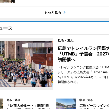
もっと見る
ュース
見る・遊ぶ
広島でトレイルラン国際
「UTMB」予選会 202
初開催へ
トレイルランニング国際大会「UTM
シリーズ」の広島大会「Hiroshima Ultr
by UTMB」が2027年4月9日～1
初開催される。
見る・遊ぶ
学ぶ・知る
「駅前大橋ルート」開業1周
広島ピースウイン