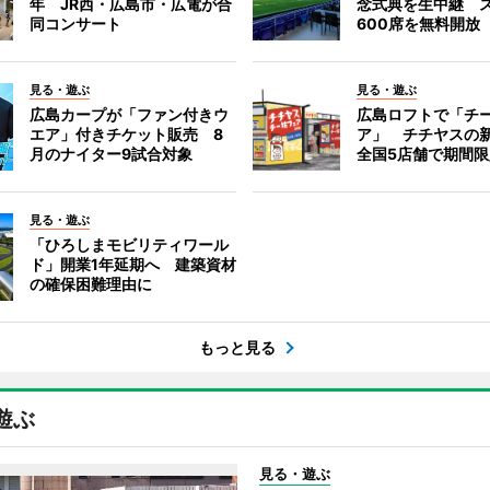
年 JR西・広島市・広電が合
念式典を生中継 
同コンサート
600席を無料開放
見る・遊ぶ
見る・遊ぶ
広島カープが「ファン付きウ
広島ロフトで「チ
エア」付きチケット販売 8
ア」 チチヤスの
月のナイター9試合対象
全国5店舗で期間
見る・遊ぶ
「ひろしまモビリティワール
ド」開業1年延期へ 建築資材
の確保困難理由に
もっと見る
遊ぶ
見る・遊ぶ