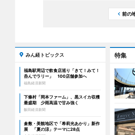
前の
みん経トピックス
特集
福島駅周辺で飲食店巡り「きて！みて！
呑んでラリー」 100店舗参加へ
福島経済新聞
下條村「岡本ファーム」、黒スイカ収穫
最盛期 少雨高温で甘み強く
飯田経済新聞
倉敷・美観地区で「希莉光あかり」新作
展 「夏の涼」テーマに28点