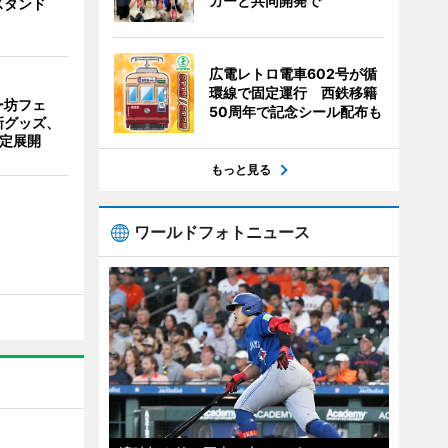
カーと共同開発で
スタンド
広電レトロ電車602号が循
環線で固定運行 西鉄移籍
ー坊フェ
50周年で記念シール配布も
新グッズ、
限定展開
もっと見る
ワールドフォトニュース