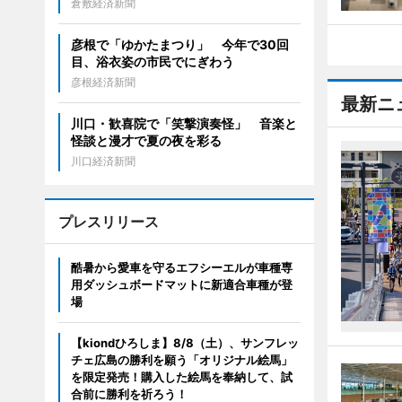
倉敷経済新聞
彦根で「ゆかたまつり」 今年で30回
目、浴衣姿の市民でにぎわう
彦根経済新聞
最新ニ
川口・歓喜院で「笑撃演奏怪」 音楽と
怪談と漫才で夏の夜を彩る
川口経済新聞
プレスリリース
酷暑から愛車を守るエフシーエルが車種専
用ダッシュボードマットに新適合車種が登
場
【kiondひろしま】8/8（土）、サンフレッ
チェ広島の勝利を願う「オリジナル絵馬」
を限定発売！購入した絵馬を奉納して、試
合前に勝利を祈ろう！