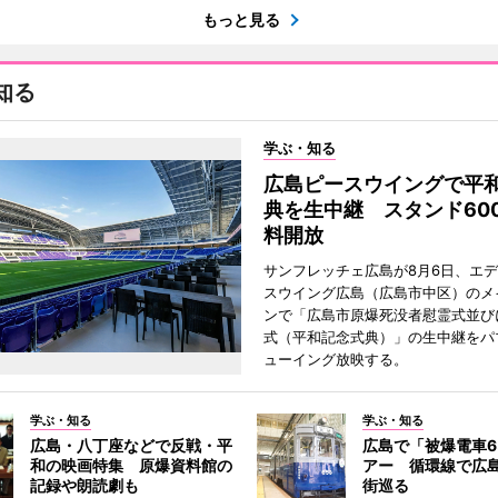
もっと見る
知る
学ぶ・知る
広島ピースウイングで平
典を生中継 スタンド60
料開放
サンフレッチェ広島が8月6日、エ
スウイング広島（広島市中区）のメ
ンで「広島市原爆死没者慰霊式並び
式（平和記念式典）」の生中継をパ
ューイング放映する。
学ぶ・知る
学ぶ・知る
広島・八丁座などで反戦・平
広島で「被爆電車6
和の映画特集 原爆資料館の
アー 循環線で広
記録や朗読劇も
街巡る