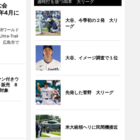
適時打を放つ岡本 大リーグ
大会
7年4月に
大谷、今季初の２発 大リ
ーグ
Bワールド
a-Trail
1日、広島市で
大谷、イメージ調査で１位
ァン付きウ
ト販売 8
合対象
先発した菅野 大リーグ
米大統領ヘリに民間機接近