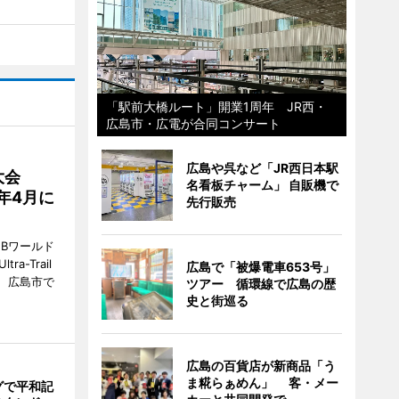
「駅前大橋ルート」開業1周年 JR西・
広島市・広電が合同コンサート
広島や呉など「JR西日本駅
大会
名看板チャーム」 自販機で
7年4月に
先行販売
Bワールド
a-Trail
広島で「被爆電車653号」
1日、広島市で
ツアー 循環線で広島の歴
史と街巡る
広島の百貨店が新商品「う
ま糀らぁめん」 客・メー
グで平和記