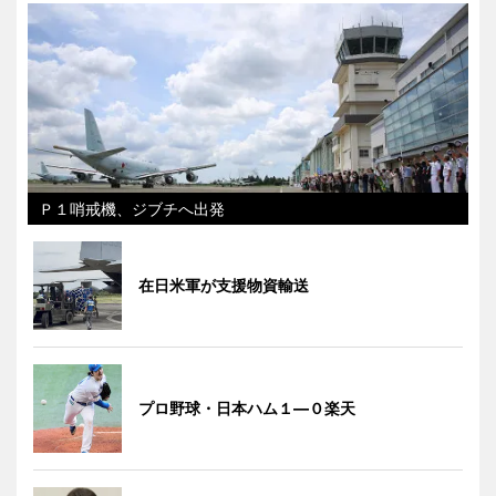
Ｐ１哨戒機、ジブチへ出発
在日米軍が支援物資輸送
プロ野球・日本ハム１―０楽天