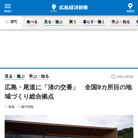
35°C
食べる
見る・遊ぶ
買う
暮らす・働く
学ぶ・知る
見る・遊ぶ
学ぶ・知る
2021.08.02
広島・尾道に「渚の交番」 全国9カ所目の地
域づくり総合拠点
尾道
瀬戸内海