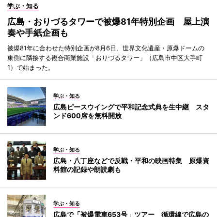
学ぶ・知る
広島・おりづるタワーで被爆81年特別企画 屋上演
奏や手紙企画も
被爆81年に合わせた特別企画が8月6日、世界文化遺産・原爆ドームの
東側に隣接する複合商業施設「おりづるタワー」（広島市中区大手町
1）で始まった。
学ぶ・知る
広島ピースウイングで平和記念式典を生中継 スタ
ンド600席を無料開放
学ぶ・知る
広島・八丁座などで反戦・平和の映画特集 原爆資
料館の記録や朗読劇も
学ぶ・知る
広島で「被爆電車653号」ツアー 循環線で広島の