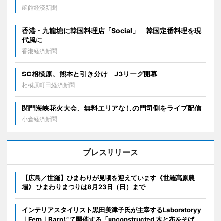
函館経済新聞
香港・九龍塘に韓国料理店「Social」 韓国定番料理を現
代風に
香港経済新聞
SC相模原、熊本と引き分け J3リーグ開幕
相模原町田経済新聞
関門海峡花火大会、無料エリアなしの門司側をライブ配信
小倉経済新聞
プレスリリース
【広島／世羅】ひまわりが見頃を迎えています《世羅高原農
場》 ひまわりまつりは8月23日（日）まで
インテリアスタイリスト黒田美津子氏が主宰するLaboratoryy
｜Fern｜Barnにて開催する「unconstructed 木と布をそば