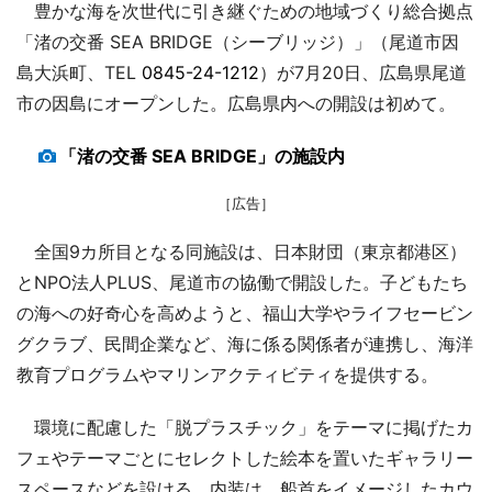
豊かな海を次世代に引き継ぐための地域づくり総合拠点
「渚の交番 SEA BRIDGE（シーブリッジ）」（尾道市因
島大浜町、TEL
0845-24-1212
）が7月20日、広島県尾道
市の因島にオープンした。広島県内への開設は初めて。
「渚の交番 SEA BRIDGE」の施設内
［広告］
全国9カ所目となる同施設は、日本財団（東京都港区）
とNPO法人PLUS、尾道市の協働で開設した。子どもたち
の海への好奇心を高めようと、福山大学やライフセービン
グクラブ、民間企業など、海に係る関係者が連携し、海洋
教育プログラムやマリンアクティビティを提供する。
環境に配慮した「脱プラスチック」をテーマに掲げたカ
フェやテーマごとにセレクトした絵本を置いたギャラリー
スペースなどを設ける。内装は、船首をイメージしたカウ