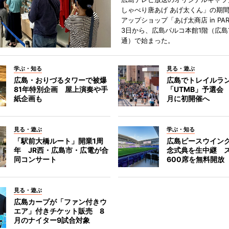
しゃべり唐あげ あげ太くん」の期
アップショップ「あげ太商店 in PA
3日から、広島パルコ本館1階（広島
通）で始まった。
学ぶ・知る
見る・遊ぶ
広島・おりづるタワーで被爆
広島でトレイルラ
81年特別企画 屋上演奏や手
「UTMB」予選会 
紙企画も
月に初開催へ
見る・遊ぶ
学ぶ・知る
「駅前大橋ルート」開業1周
広島ピースウイン
年 JR西・広島市・広電が合
念式典を生中継 
同コンサート
600席を無料開放
見る・遊ぶ
広島カープが「ファン付きウ
エア」付きチケット販売 8
月のナイター9試合対象