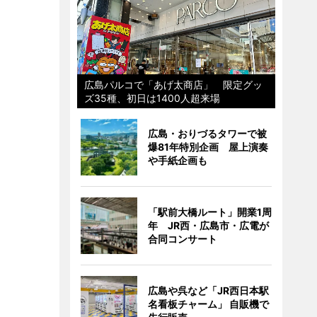
広島パルコで「あげ太商店」 限定グッ
ズ35種、初日は1400人超来場
広島・おりづるタワーで被
爆81年特別企画 屋上演奏
や手紙企画も
「駅前大橋ルート」開業1周
年 JR西・広島市・広電が
合同コンサート
広島や呉など「JR西日本駅
名看板チャーム」 自販機で