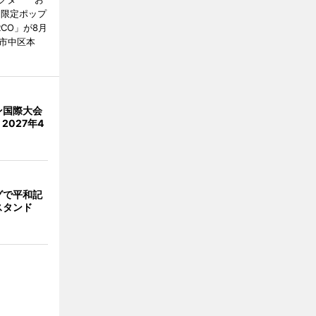
間限定ポップ
RCO」が8月
市中区本
ン国際大会
2027年4
グで平和記
スタンド