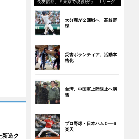
長友佑都、Ｆ東京で現役続行 Ｊリーグ
大分商が２回戦へ 高校野
球
災害ボランティア、活動本
格化
台湾、中国軍上陸阻止へ演
習
プロ野球・日本ハム０―６
楽天
た新造ク