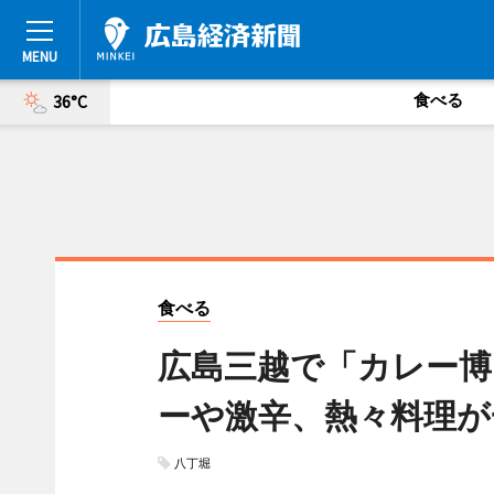
食べる
36°C
食べる
広島三越で「カレー博
ーや激辛、熱々料理が
八丁堀