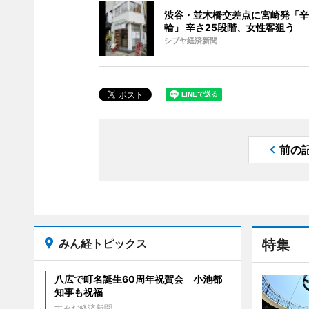
渋谷・並木橋交差点に宮崎発「辛
輪」 辛さ25段階、女性客狙う
シブヤ経済新聞
前の
みん経トピックス
特集
八広で町名誕生60周年祝賀会 小池都
知事も祝福
すみだ経済新聞