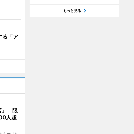
もっと見る
する「ア
店」 限
00人超
クター「お