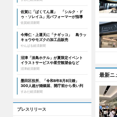
佐賀に「ばくてん屋」 「シルク・ド
ゥ・ソレイユ」元パフォーマーが指導
佐賀経済新聞
今帰仁・上運天に「ナギッコ」 島ラッ
キョウやモズクの加工品販売
やんばる経済新聞
沼津「淡島ホテル」が夏限定イベント
イラストサービスや星空観望会など
沼津経済新聞
最新ニ
墨田区役所、「令和8年8月8日婚」
300人超が婚姻届、開庁前から長い列
すみだ経済新聞
プレスリリース