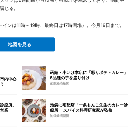
講じる。
トインは11時～19時、最終日は17時閉場）。今月19日まで。
地図を見る
函館・小いけ本店に「彩りポテトカレー」
5品種の芋を盛り付け
市内中心
う
函館経済新聞
診療所」
池袋に宅配店「一条もんこ先生のカレー診
営業
療所」 スパイス料理研究家が監修
池袋経済新聞