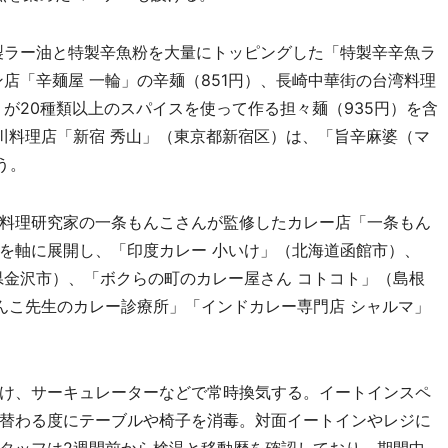
製ラー油と特製辛魚粉を大量にトッピングした「特製辛辛魚ラ
ン店「辛麺屋 一輪」の辛麺（851円）、長崎中華街の台湾料理
が20種類以上のスパイスを使って作る担々麺（935円）を含
川料理店「新宿 秀山」（東京都新宿区）は、「旨辛麻婆（マ
う。
料理研究家の一条もんこさんが監修したカレー店「一条もん
を軸に展開し、「印度カレー 小いけ」（北海道函館市）、
県金沢市）、「ボクらの町のカレー屋さん コトコト」（島根
んこ先生のカレー診療所」「インドカレー専門店 シャルマ」
け、サーキュレーターなどで常時換気する。イートインスペ
替わる度にテーブルや椅子を消毒。対面イートインやレジに
タッフは2週間前から検温と移動歴を確認しており、期間中