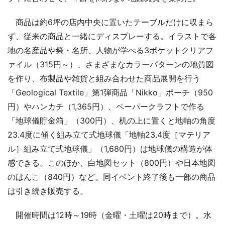
商品は約6坪の店内中央に置いたテーブルだけに収まら
ず、従来の商品と一緒にディスプレーする。イラストで各
地の名産品や祭・名所、人物が学べる3ポケットクリアフ
ァイル（315円～）、さまざまなカラーパターンの地質図
を作り、布製品や雑貨と組み合わせた商品展開を行う
「Geological Textile」第1弾商品「Nikko」ポーチ（950
円）やハンカチ（1,365円）、ペーパークラフトで作る
「地球儀貯金箱」（300円）、机の上に置くと地軸の角度
23.4度に傾く組み立て式地球儀「地軸23.4度［マテリア
ル］組み立て式地球儀」（1,680円）は地球儀の構造が体
感できる。このほか、白地図セット（800円）や日本地図
のはんこ（840円）など。同イベント終了後も一部の商品
は引き続き販売する。
開催時間は12時～19時（金曜・土曜は20時まで）。水