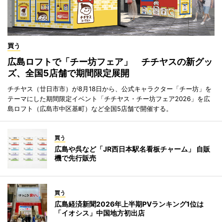
買う
広島ロフトで「チー坊フェア」 チチヤスの新グッ
ズ、全国5店舗で期間限定展開
チチヤス（廿日市市）が8月18日から、公式キャラクター「チー坊」を
テーマにした期間限定イベント「チチヤス・チー坊フェア2026」を広
島ロフト（広島市中区基町）など全国5店舗で開催する。
買う
広島や呉など「JR西日本駅名看板チャーム」 自販
機で先行販売
買う
広島経済新聞2026年上半期PVランキング1位は
「イオシス」中国地方初出店