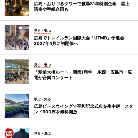
広島・おりづるタワーで被爆81年特別企画 屋上
演奏や手紙企画も
見る・遊ぶ
広島でトレイルラン国際大会「UTMB」予選会
2027年4月に初開催へ
見る・遊ぶ
「駅前大橋ルート」開業1周年 JR西・広島市・広
電が合同コンサート
学ぶ・知る
広島ピースウイングで平和記念式典を生中継 スタ
ンド600席を無料開放
見る・遊ぶ