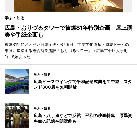
学ぶ・知る
広島・おりづるタワーで被爆81年特別企画 屋上演
奏や手紙企画も
被爆81年に合わせた特別企画が8月6日、世界文化遺産・原爆ドームの
東側に隣接する複合商業施設「おりづるタワー」（広島市中区大手町
1）で始まった。
学ぶ・知る
広島ピースウイングで平和記念式典を生中継 スタ
ンド600席を無料開放
学ぶ・知る
広島・八丁座などで反戦・平和の映画特集 原爆資
料館の記録や朗読劇も