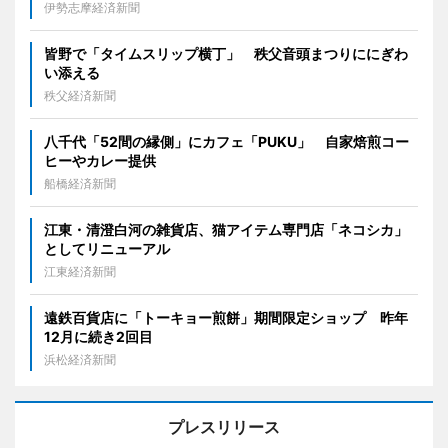
伊勢志摩経済新聞
皆野で「タイムスリップ横丁」 秩父音頭まつりににぎわ
い添える
秩父経済新聞
八千代「52間の縁側」にカフェ「PUKU」 自家焙煎コー
ヒーやカレー提供
船橋経済新聞
江東・清澄白河の雑貨店、猫アイテム専門店「ネコシカ」
としてリニューアル
江東経済新聞
遠鉄百貨店に「トーキョー煎餅」期間限定ショップ 昨年
12月に続き2回目
浜松経済新聞
プレスリリース