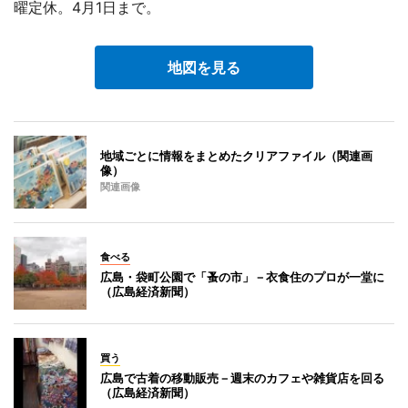
曜定休。4月1日まで。
地図を見る
地域ごとに情報をまとめたクリアファイル（関連画
像）
関連画像
食べる
広島・袋町公園で「蚤の市」－衣食住のプロが一堂に
（広島経済新聞）
買う
広島で古着の移動販売－週末のカフェや雑貨店を回る
（広島経済新聞）