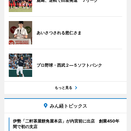
鹿島、逆転で白星発進 Ｊリーグ
あいさつされる悠仁さま
プロ野球・西武２―５ソフトバンク
もっと見る
みん経トピックス
伊勢「二軒茶屋餅角屋本店」が内宮前に出店 創業450年
間で初の支店