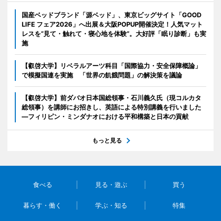
国産ベッドブランド「源ベッド」、東京ビッグサイト「GOOD
LIFE フェア2026」へ出展＆大阪POPUP開催決定！人気マット
レスを“見て・触れて・寝心地を体験”。大好評「眠り診断」も実
施
【叡啓大学】リベラルアーツ科目「国際協力・安全保障概論」
で模擬国連を実施 「世界の飢餓問題」の解決策を議論
【叡啓大学】前ダバオ日本国総領事・石川義久氏（現コルカタ
総領事）を講師にお招きし、英語による特別講義を行いました
―フィリピン・ミンダナオにおける平和構築と日本の貢献
もっと見る
食べる
見る・遊ぶ
買う
暮らす・働く
学ぶ・知る
特集