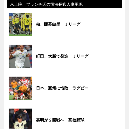
米上院、ブランチ氏の司法長官人事承認
柏、開幕白星 Ｊリーグ
町田、大勝で発進 Ｊリーグ
日本、豪州に惜敗 ラグビー
英明が２回戦へ 高校野球