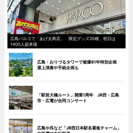
広島パルコで「あげ太商店」 限定グッズ35種、初日は
1400人超来場
広島・おりづるタワーで被爆81年特別企画
屋上演奏や手紙企画も
「駅前大橋ルート」開業1周年 JR西・広島
市・広電が合同コンサート
広島や呉など「JR西日本駅名看板チャーム」