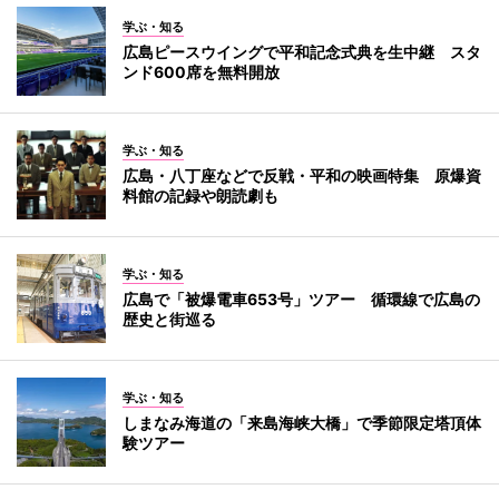
学ぶ・知る
広島ピースウイングで平和記念式典を生中継 スタ
ンド600席を無料開放
学ぶ・知る
広島・八丁座などで反戦・平和の映画特集 原爆資
料館の記録や朗読劇も
学ぶ・知る
広島で「被爆電車653号」ツアー 循環線で広島の
歴史と街巡る
学ぶ・知る
しまなみ海道の「来島海峡大橋」で季節限定塔頂体
験ツアー