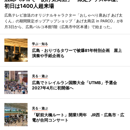
初日は1400人超来場
広島テレビ放送のオリジナルキャラクター「おしゃべり唐あげ あげ太
くん」の期間限定ポップアップショップ「あげ太商店 in PARCO」が8
月3日から、広島パルコ本館1階（広島市中区本通）で始まった。
学ぶ・知る
広島・おりづるタワーで被爆81年特別企画 屋上
演奏や手紙企画も
見る・遊ぶ
広島でトレイルラン国際大会「UTMB」予選会
2027年4月に初開催へ
見る・遊ぶ
「駅前大橋ルート」開業1周年 JR西・広島市・広
電が合同コンサート