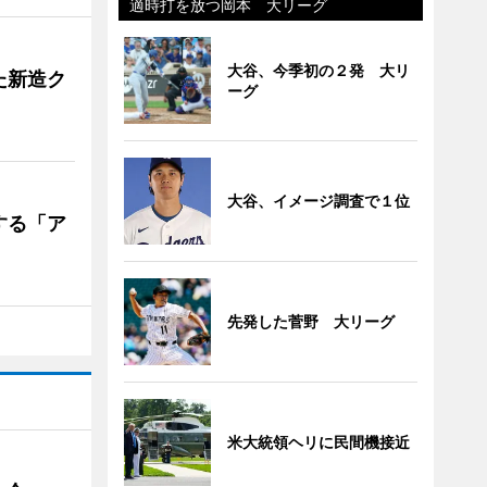
適時打を放つ岡本 大リーグ
大谷、今季初の２発 大リ
た新造ク
ーグ
大谷、イメージ調査で１位
する「ア
先発した菅野 大リーグ
米大統領ヘリに民間機接近