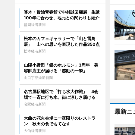
啄木・賢治青春館で中村誠回顧展 生誕
100年に合わせ、地元との関わりも紹介
盛岡経済新聞
松本のカフェギャラリーで「山と雷鳥
展」 山への思いを表現した作品350点
松本経済新聞
山陽小野田「銀のホルモン」3周年 美
容師店主が届ける「感動の一瞬」
山口宇部経済新聞
名古屋駅地区で「打ち水大作戦」 4会
場で一斉に打ち水、街に涼しさ届ける
名駅経済新聞
最新ニ
大曲の花火会場に一夜限りのレストラ
ン 秋田の食でもてなす
大仙経済新聞