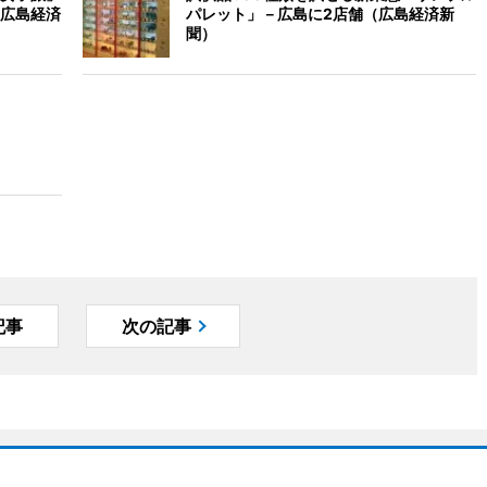
広島経済
パレット」－広島に2店舗（広島経済新
聞）
記事
次の記事