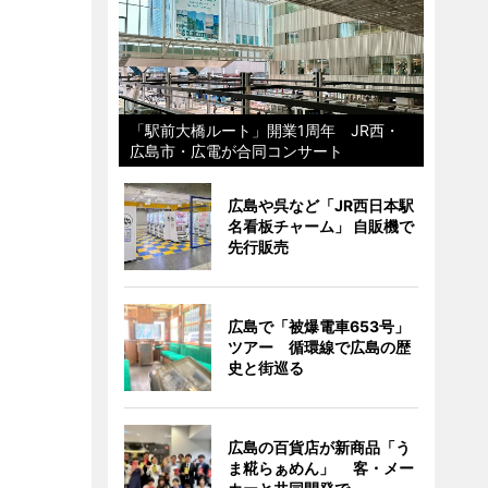
「駅前大橋ルート」開業1周年 JR西・
広島市・広電が合同コンサート
広島や呉など「JR西日本駅
名看板チャーム」 自販機で
先行販売
広島で「被爆電車653号」
ツアー 循環線で広島の歴
史と街巡る
広島の百貨店が新商品「う
ま糀らぁめん」 客・メー