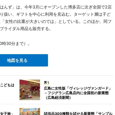
はんず」は、今年3月にオープンした博多店に次ぎ全国で2店
り扱い、ギフトを中心に利用を見込む。ターゲット層は子ど
も「女性の比重が大きいのでは」としている。このほか、同フ
ブライダル用品も販売する。
0時30分まで）。
地図を見る
買う
こどもは
広島に女性版「ヴィレッジヴァンガード」
－フジグラン広島店内に全国初の新業態
（広島経済新聞）
女子旅」
試供品300種類を試せる新業態「サンプル