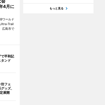
大会
7年4月に
もっと見る
Bワールド
a-Trail
1日、広島市で
グで平和記
スタンド
ー坊フェ
新グッズ、
限定展開