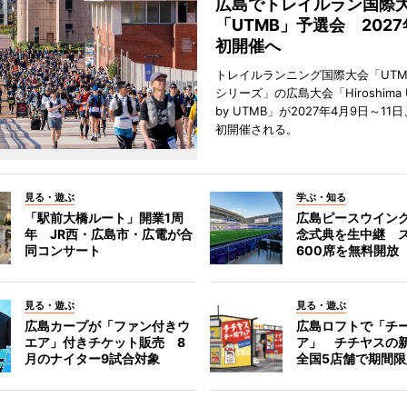
広島でトレイルラン国際
「UTMB」予選会 202
初開催へ
トレイルランニング国際大会「UTM
シリーズ」の広島大会「Hiroshima Ultr
by UTMB」が2027年4月9日～1
初開催される。
見る・遊ぶ
学ぶ・知る
「駅前大橋ルート」開業1周
広島ピースウイン
年 JR西・広島市・広電が合
念式典を生中継 
同コンサート
600席を無料開放
見る・遊ぶ
見る・遊ぶ
広島カープが「ファン付きウ
広島ロフトで「チ
エア」付きチケット販売 8
ア」 チチヤスの
月のナイター9試合対象
全国5店舗で期間